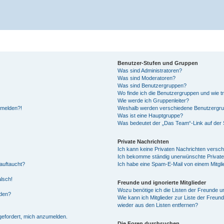
Benutzer-Stufen und Gruppen
Was sind Administratoren?
Was sind Moderatoren?
Was sind Benutzergruppen?
Wo finde ich die Benutzergruppen und wie tr
Wie werde ich Gruppenleiter?
anmelden?!
Weshalb werden verschiedene Benutzergrupp
Was ist eine Hauptgruppe?
Was bedeutet der „Das Team“-Link auf der S
Private Nachrichten
Ich kann keine Privaten Nachrichten versch
Ich bekomme ständig unerwünschte Private
auftaucht?
Ich habe eine Spam-E-Mail von einem Mitgli
alsch!
Freunde und ignorierte Mitglieder
Wozu benötige ich die Listen der Freunde un
rden?
Wie kann ich Mitglieder zur Liste der Freund
wieder aus den Listen entfernen?
fgefordert, mich anzumelden.
Die Foren durchsuchen