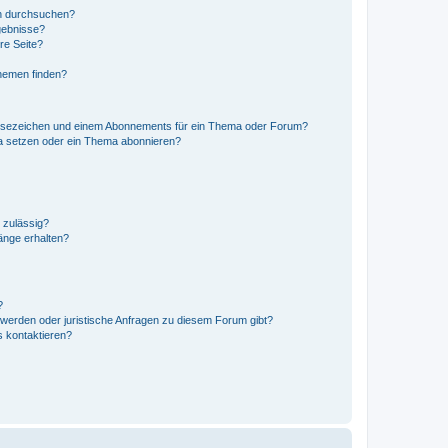
en durchsuchen?
gebnisse?
re Seite?
hemen finden?
esezeichen und einem Abonnements für ein Thema oder Forum?
a setzen oder ein Thema abonnieren?
 zulässig?
hänge erhalten?
?
hwerden oder juristische Anfragen zu diesem Forum gibt?
s kontaktieren?