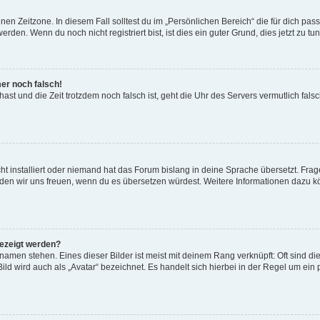
en Zeitzone. In diesem Fall solltest du im „Persönlichen Bereich“ die für dich passe
den. Wenn du noch nicht registriert bist, ist dies ein guter Grund, dies jetzt zu tun
mer noch falsch!
t hast und die Zeit trotzdem noch falsch ist, geht die Uhr des Servers vermutlich fal
t installiert oder niemand hat das Forum bislang in deine Sprache übersetzt. Frag
, würden wir uns freuen, wenn du es übersetzen würdest. Weitere Informationen dazu
gezeigt werden?
amen stehen. Eines dieser Bilder ist meist mit deinem Rang verknüpft: Oft sind di
ld wird auch als „Avatar“ bezeichnet. Es handelt sich hierbei in der Regel um ein