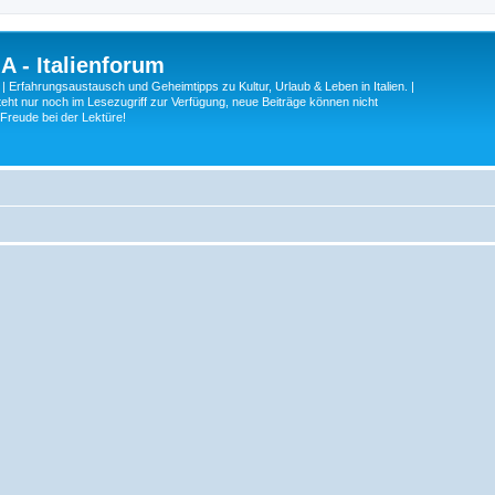
A - Italienforum
 | Erfahrungsaustausch und Geheimtipps zu Kultur, Urlaub & Leben in Italien. |
eht nur noch im Lesezugriff zur Verfügung, neue Beiträge können nicht
 Freude bei der Lektüre!