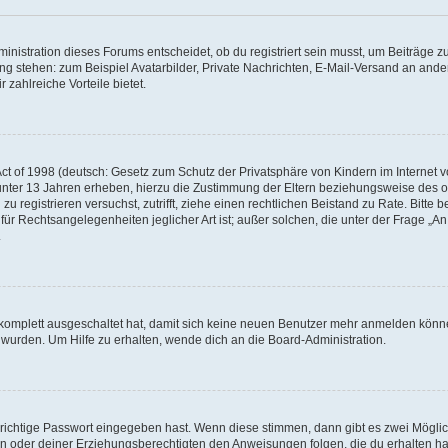
istration dieses Forums entscheidet, ob du registriert sein musst, um Beiträge zu s
ung stehen: zum Beispiel Avatarbilder, Private Nachrichten, E-Mail-Versand an ander
 zahlreiche Vorteile bietet.
t of 1998 (deutsch: Gesetz zum Schutz der Privatsphäre von Kindern im Internet vo
unter 13 Jahren erheben, hierzu die Zustimmung der Eltern beziehungsweise des o
h zu registrieren versuchst, zutrifft, ziehe einen rechtlichen Beistand zu Rate. Bit
für Rechtsangelegenheiten jeglicher Art ist; außer solchen, die unter der Frage „
.
g komplett ausgeschaltet hat, damit sich keine neuen Benutzer mehr anmelden könn
 wurden. Um Hilfe zu erhalten, wende dich an die Board-Administration.
 richtige Passwort eingegeben hast. Wenn diese stimmen, dann gibt es zwei Mögl
tern oder deiner Erziehungsberechtigten den Anweisungen folgen, die du erhalten ha