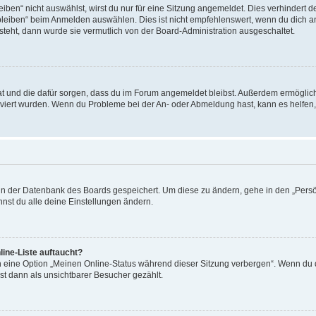
en“ nicht auswählst, wirst du nur für eine Sitzung angemeldet. Dies verhindert 
leiben“ beim Anmelden auswählen. Dies ist nicht empfehlenswert, wenn du dich an
 steht, dann wurde sie vermutlich von der Board-Administration ausgeschaltet.
 hat und die dafür sorgen, dass du im Forum angemeldet bleibst. Außerdem ermögli
tiviert wurden. Wenn du Probleme bei der An- oder Abmeldung hast, kann es helfen
n in der Datenbank des Boards gespeichert. Um diese zu ändern, gehe in den „Persö
nst du alle deine Einstellungen ändern.
ine-Liste auftaucht?
n eine Option „Meinen Online-Status während dieser Sitzung verbergen“. Wenn du d
st dann als unsichtbarer Besucher gezählt.