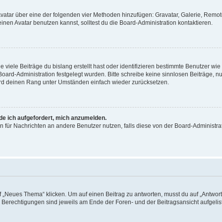
 Avatar über eine der folgenden vier Methoden hinzufügen: Gravatar, Galerie, Rem
en Avatar benutzen kannst, solltest du die Board-Administration kontaktieren.
viele Beiträge du bislang erstellt hast oder identifizieren bestimmte Benutzer w
 Board-Administration festgelegt wurden. Bitte schreibe keine sinnlosen Beiträge
wird deinen Rang unter Umständen einfach wieder zurücksetzen.
rde ich aufgefordert, mich anzumelden.
ion für Nachrichten an andere Benutzer nutzen, falls diese von der Board-Administ
„Neues Thema“ klicken. Um auf einen Beitrag zu antworten, musst du auf „Antworte
e Berechtigungen sind jeweils am Ende der Foren- und der Beitragsansicht aufgeliste