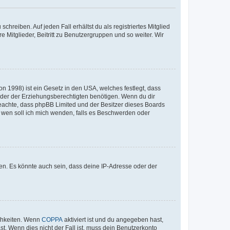
chreiben. Auf jeden Fall erhältst du als registriertes Mitglied
e Mitglieder, Beitritt zu Benutzergruppen und so weiter. Wir
n 1998) ist ein Gesetz in den USA, welches festlegt, dass
der der Erziehungsberechtigten benötigen. Wenn du dir
te beachte, dass phpBB Limited und der Besitzer dieses Boards
An wen soll ich mich wenden, falls es Beschwerden oder
en. Es könnte auch sein, dass deine IP-Adresse oder der
ichkeiten. Wenn
COPPA
aktiviert ist und du angegeben hast,
st. Wenn dies nicht der Fall ist, muss dein Benutzerkonto