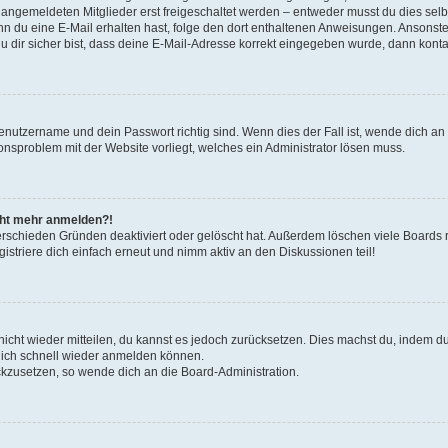
u angemeldeten Mitglieder erst freigeschaltet werden – entweder musst du dies selbs
. Wenn du eine E-Mail erhalten hast, folge den dort enthaltenen Anweisungen. Ansons
 dir sicher bist, dass deine E-Mail-Adresse korrekt eingegeben wurde, dann kontak
Benutzername und dein Passwort richtig sind. Wenn dies der Fall ist, wende dich a
ionsproblem mit der Website vorliegt, welches ein Administrator lösen muss.
icht mehr anmelden?!
erschieden Gründen deaktiviert oder gelöscht hat. Außerdem löschen viele Boards r
triere dich einfach erneut und nimm aktiv an den Diskussionen teil!
 nicht wieder mitteilen, du kannst es jedoch zurücksetzen. Dies machst du, indem 
 dich schnell wieder anmelden können.
ückzusetzen, so wende dich an die Board-Administration.