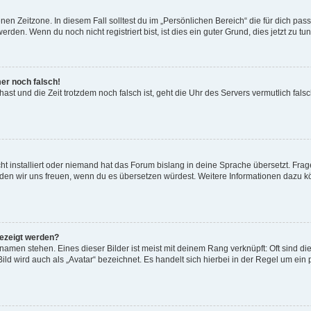
en Zeitzone. In diesem Fall solltest du im „Persönlichen Bereich“ die für dich passe
den. Wenn du noch nicht registriert bist, ist dies ein guter Grund, dies jetzt zu tun
mer noch falsch!
t hast und die Zeit trotzdem noch falsch ist, geht die Uhr des Servers vermutlich fal
t installiert oder niemand hat das Forum bislang in deine Sprache übersetzt. Frag
, würden wir uns freuen, wenn du es übersetzen würdest. Weitere Informationen dazu
gezeigt werden?
amen stehen. Eines dieser Bilder ist meist mit deinem Rang verknüpft: Oft sind di
ld wird auch als „Avatar“ bezeichnet. Es handelt sich hierbei in der Regel um ein