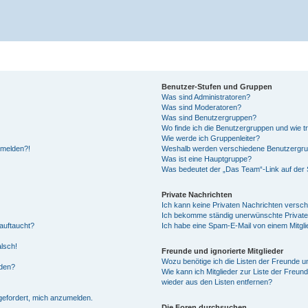
Benutzer-Stufen und Gruppen
Was sind Administratoren?
Was sind Moderatoren?
Was sind Benutzergruppen?
Wo finde ich die Benutzergruppen und wie tr
Wie werde ich Gruppenleiter?
anmelden?!
Weshalb werden verschiedene Benutzergrupp
Was ist eine Hauptgruppe?
Was bedeutet der „Das Team“-Link auf der S
Private Nachrichten
Ich kann keine Privaten Nachrichten versch
Ich bekomme ständig unerwünschte Private
auftaucht?
Ich habe eine Spam-E-Mail von einem Mitgli
alsch!
Freunde und ignorierte Mitglieder
Wozu benötige ich die Listen der Freunde un
rden?
Wie kann ich Mitglieder zur Liste der Freund
wieder aus den Listen entfernen?
fgefordert, mich anzumelden.
Die Foren durchsuchen