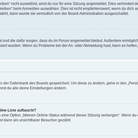
en“ nicht auswählst, wirst du nur für eine Sitzung angemeldet. Dies verhindert 
leiben“ beim Anmelden auswählen. Dies ist nicht empfehlenswert, wenn du dich an
 steht, dann wurde sie vermutlich von der Board-Administration ausgeschaltet.
 hat und die dafür sorgen, dass du im Forum angemeldet bleibst. Außerdem ermögli
tiviert wurden. Wenn du Probleme bei der An- oder Abmeldung hast, kann es helfen
n in der Datenbank des Boards gespeichert. Um diese zu ändern, gehe in den „Persö
nst du alle deine Einstellungen ändern.
ine-Liste auftaucht?
n eine Option „Meinen Online-Status während dieser Sitzung verbergen“. Wenn du d
st dann als unsichtbarer Besucher gezählt.