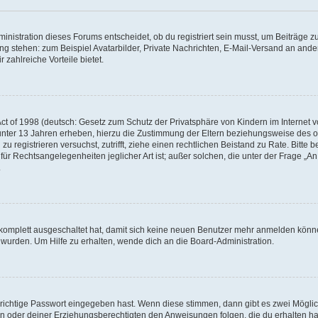
istration dieses Forums entscheidet, ob du registriert sein musst, um Beiträge zu s
ung stehen: zum Beispiel Avatarbilder, Private Nachrichten, E-Mail-Versand an ander
 zahlreiche Vorteile bietet.
t of 1998 (deutsch: Gesetz zum Schutz der Privatsphäre von Kindern im Internet vo
unter 13 Jahren erheben, hierzu die Zustimmung der Eltern beziehungsweise des o
h zu registrieren versuchst, zutrifft, ziehe einen rechtlichen Beistand zu Rate. Bit
für Rechtsangelegenheiten jeglicher Art ist; außer solchen, die unter der Frage „
.
g komplett ausgeschaltet hat, damit sich keine neuen Benutzer mehr anmelden könn
 wurden. Um Hilfe zu erhalten, wende dich an die Board-Administration.
 richtige Passwort eingegeben hast. Wenn diese stimmen, dann gibt es zwei Mögl
tern oder deiner Erziehungsberechtigten den Anweisungen folgen, die du erhalten ha