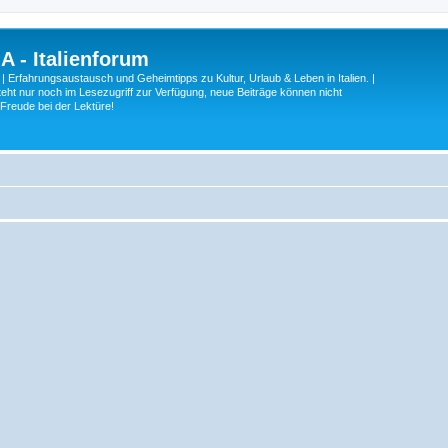
A - Italienforum
 | Erfahrungsaustausch und Geheimtipps zu Kultur, Urlaub & Leben in Italien. |
eht nur noch im Lesezugriff zur Verfügung, neue Beiträge können nicht
 Freude bei der Lektüre!