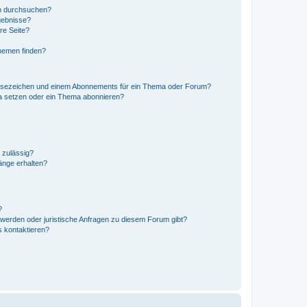
en durchsuchen?
gebnisse?
re Seite?
hemen finden?
esezeichen und einem Abonnements für ein Thema oder Forum?
a setzen oder ein Thema abonnieren?
 zulässig?
hänge erhalten?
?
hwerden oder juristische Anfragen zu diesem Forum gibt?
s kontaktieren?