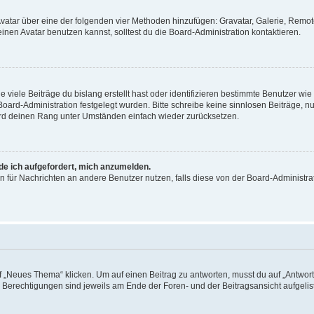
 Avatar über eine der folgenden vier Methoden hinzufügen: Gravatar, Galerie, Rem
en Avatar benutzen kannst, solltest du die Board-Administration kontaktieren.
viele Beiträge du bislang erstellt hast oder identifizieren bestimmte Benutzer w
 Board-Administration festgelegt wurden. Bitte schreibe keine sinnlosen Beiträge
wird deinen Rang unter Umständen einfach wieder zurücksetzen.
rde ich aufgefordert, mich anzumelden.
ion für Nachrichten an andere Benutzer nutzen, falls diese von der Board-Administ
„Neues Thema“ klicken. Um auf einen Beitrag zu antworten, musst du auf „Antworte
e Berechtigungen sind jeweils am Ende der Foren- und der Beitragsansicht aufgeliste