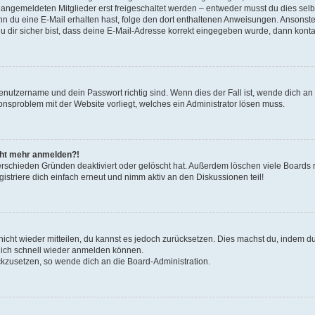
u angemeldeten Mitglieder erst freigeschaltet werden – entweder musst du dies selbs
. Wenn du eine E-Mail erhalten hast, folge den dort enthaltenen Anweisungen. Ansons
 dir sicher bist, dass deine E-Mail-Adresse korrekt eingegeben wurde, dann kontak
Benutzername und dein Passwort richtig sind. Wenn dies der Fall ist, wende dich a
ionsproblem mit der Website vorliegt, welches ein Administrator lösen muss.
icht mehr anmelden?!
erschieden Gründen deaktiviert oder gelöscht hat. Außerdem löschen viele Boards r
triere dich einfach erneut und nimm aktiv an den Diskussionen teil!
 nicht wieder mitteilen, du kannst es jedoch zurücksetzen. Dies machst du, indem 
 dich schnell wieder anmelden können.
ückzusetzen, so wende dich an die Board-Administration.