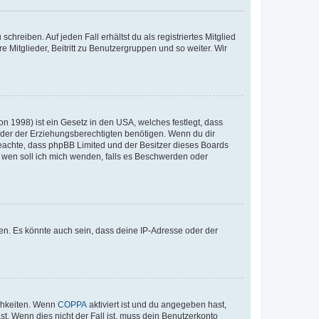
chreiben. Auf jeden Fall erhältst du als registriertes Mitglied
e Mitglieder, Beitritt zu Benutzergruppen und so weiter. Wir
n 1998) ist ein Gesetz in den USA, welches festlegt, dass
der der Erziehungsberechtigten benötigen. Wenn du dir
te beachte, dass phpBB Limited und der Besitzer dieses Boards
An wen soll ich mich wenden, falls es Beschwerden oder
en. Es könnte auch sein, dass deine IP-Adresse oder der
ichkeiten. Wenn
COPPA
aktiviert ist und du angegeben hast,
st. Wenn dies nicht der Fall ist, muss dein Benutzerkonto