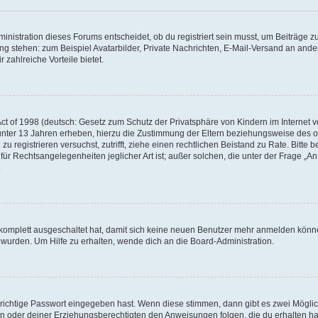
istration dieses Forums entscheidet, ob du registriert sein musst, um Beiträge zu s
ung stehen: zum Beispiel Avatarbilder, Private Nachrichten, E-Mail-Versand an ander
 zahlreiche Vorteile bietet.
t of 1998 (deutsch: Gesetz zum Schutz der Privatsphäre von Kindern im Internet vo
unter 13 Jahren erheben, hierzu die Zustimmung der Eltern beziehungsweise des o
h zu registrieren versuchst, zutrifft, ziehe einen rechtlichen Beistand zu Rate. Bit
für Rechtsangelegenheiten jeglicher Art ist; außer solchen, die unter der Frage „
.
g komplett ausgeschaltet hat, damit sich keine neuen Benutzer mehr anmelden könn
 wurden. Um Hilfe zu erhalten, wende dich an die Board-Administration.
 richtige Passwort eingegeben hast. Wenn diese stimmen, dann gibt es zwei Mögl
tern oder deiner Erziehungsberechtigten den Anweisungen folgen, die du erhalten ha