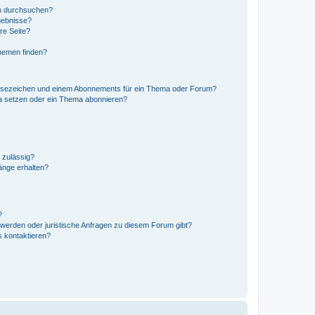
en durchsuchen?
gebnisse?
re Seite?
hemen finden?
esezeichen und einem Abonnements für ein Thema oder Forum?
a setzen oder ein Thema abonnieren?
 zulässig?
hänge erhalten?
?
hwerden oder juristische Anfragen zu diesem Forum gibt?
s kontaktieren?