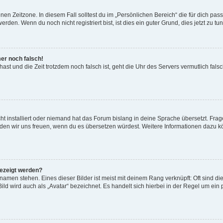
en Zeitzone. In diesem Fall solltest du im „Persönlichen Bereich“ die für dich passe
den. Wenn du noch nicht registriert bist, ist dies ein guter Grund, dies jetzt zu tun
mer noch falsch!
t hast und die Zeit trotzdem noch falsch ist, geht die Uhr des Servers vermutlich fal
t installiert oder niemand hat das Forum bislang in deine Sprache übersetzt. Frag
, würden wir uns freuen, wenn du es übersetzen würdest. Weitere Informationen dazu
gezeigt werden?
amen stehen. Eines dieser Bilder ist meist mit deinem Rang verknüpft: Oft sind di
ld wird auch als „Avatar“ bezeichnet. Es handelt sich hierbei in der Regel um ein