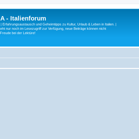
A - Italienforum
 | Erfahrungsaustausch und Geheimtipps zu Kultur, Urlaub & Leben in Italien. |
eht nur noch im Lesezugriff zur Verfügung, neue Beiträge können nicht
 Freude bei der Lektüre!