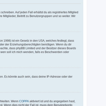
chreiben. Auf jeden Fall erhältst du als registriertes Mitglied
e Mitglieder, Beitritt zu Benutzergruppen und so weiter. Wir
n 1998) ist ein Gesetz in den USA, welches festlegt, dass
der der Erziehungsberechtigten benötigen. Wenn du dir
te beachte, dass phpBB Limited und der Besitzer dieses Boards
An wen soll ich mich wenden, falls es Beschwerden oder
en. Es könnte auch sein, dass deine IP-Adresse oder der
ichkeiten. Wenn
COPPA
aktiviert ist und du angegeben hast,
st. Wenn dies nicht der Fall ist, muss dein Benutzerkonto