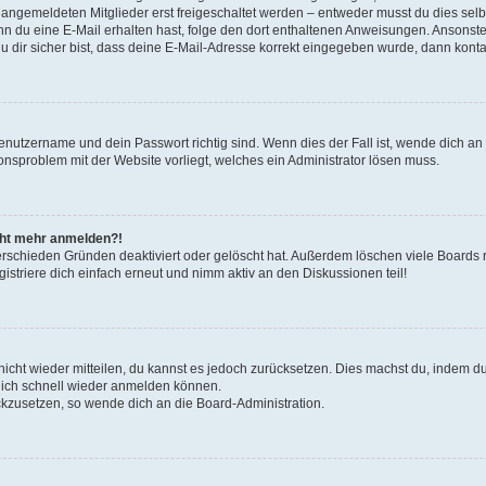
u angemeldeten Mitglieder erst freigeschaltet werden – entweder musst du dies selbs
. Wenn du eine E-Mail erhalten hast, folge den dort enthaltenen Anweisungen. Ansons
 dir sicher bist, dass deine E-Mail-Adresse korrekt eingegeben wurde, dann kontak
Benutzername und dein Passwort richtig sind. Wenn dies der Fall ist, wende dich a
ionsproblem mit der Website vorliegt, welches ein Administrator lösen muss.
icht mehr anmelden?!
erschieden Gründen deaktiviert oder gelöscht hat. Außerdem löschen viele Boards r
triere dich einfach erneut und nimm aktiv an den Diskussionen teil!
 nicht wieder mitteilen, du kannst es jedoch zurücksetzen. Dies machst du, indem 
 dich schnell wieder anmelden können.
ückzusetzen, so wende dich an die Board-Administration.