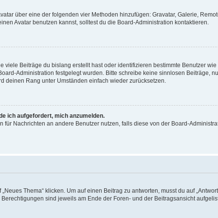
 Avatar über eine der folgenden vier Methoden hinzufügen: Gravatar, Galerie, Rem
en Avatar benutzen kannst, solltest du die Board-Administration kontaktieren.
viele Beiträge du bislang erstellt hast oder identifizieren bestimmte Benutzer w
 Board-Administration festgelegt wurden. Bitte schreibe keine sinnlosen Beiträge
wird deinen Rang unter Umständen einfach wieder zurücksetzen.
rde ich aufgefordert, mich anzumelden.
ion für Nachrichten an andere Benutzer nutzen, falls diese von der Board-Administ
„Neues Thema“ klicken. Um auf einen Beitrag zu antworten, musst du auf „Antworte
e Berechtigungen sind jeweils am Ende der Foren- und der Beitragsansicht aufgeliste