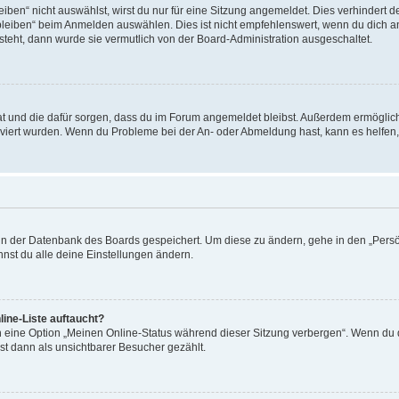
en“ nicht auswählst, wirst du nur für eine Sitzung angemeldet. Dies verhindert 
leiben“ beim Anmelden auswählen. Dies ist nicht empfehlenswert, wenn du dich an
 steht, dann wurde sie vermutlich von der Board-Administration ausgeschaltet.
 hat und die dafür sorgen, dass du im Forum angemeldet bleibst. Außerdem ermögli
tiviert wurden. Wenn du Probleme bei der An- oder Abmeldung hast, kann es helfen
n in der Datenbank des Boards gespeichert. Um diese zu ändern, gehe in den „Persö
nst du alle deine Einstellungen ändern.
ine-Liste auftaucht?
n eine Option „Meinen Online-Status während dieser Sitzung verbergen“. Wenn du d
st dann als unsichtbarer Besucher gezählt.