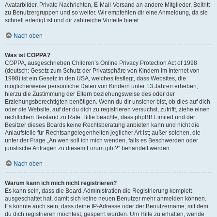
Avatarbilder, Private Nachrichten, E-Mail-Versand an andere Mitglieder, Beitritt
zu Benutzergruppen und so weiter. Wir empfehlen dir eine Anmeldung, da sie
schnell erledigt ist und dir zahlreiche Vorteile bietet.
Nach oben
Was ist COPPA?
COPPA, ausgeschrieben Children’s Online Privacy Protection Act of 1998
(deutsch: Gesetz zum Schutz der Privatsphäre von Kindern im Internet von
1998) ist ein Gesetz in den USA, welches festlegt, dass Websites, die
möglicherweise persönliche Daten von Kindern unter 13 Jahren erheben,
hierzu die Zustimmung der Eltern beziehungsweise des oder der
Erziehungsberechtigten benötigen. Wenn du dir unsicher bist, ob dies auf dich
oder die Website, auf der du dich zu registrieren versuchst, zutrifft, ziehe einen
rechtlichen Beistand zu Rate. Bitte beachte, dass phpBB Limited und der
Besitzer dieses Boards keine Rechtsberatung anbieten kann und nicht die
Anlaufstelle für Rechtsangelegenheiten jeglicher Art ist; außer solchen, die
unter der Frage „An wen soll ich mich wenden, falls es Beschwerden oder
juristische Anfragen zu diesem Forum gibt?“ behandelt werden.
Nach oben
Warum kann ich mich nicht registrieren?
Es kann sein, dass die Board-Administration die Registrierung komplett
ausgeschaltet hat, damit sich keine neuen Benutzer mehr anmelden können.
Es könnte auch sein, dass deine IP-Adresse oder der Benutzername, mit dem
du dich registrieren möchtest, gesperrt wurden. Um Hilfe zu erhalten, wende