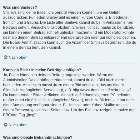
Was sind Smileys?
Smileys sind kleine Bilder, die benutzt werden können, um ein Gefühl
auszudrücken. Für jeden Smiley gibt es einen kurzen Code, z. B. bedeutet :)
fröhlich und :( traurig. Die Liste aller Smileys kannst du beim Verfassen eines
Beitrags sehen. Versuche bitte trotzdem, Smileys nicht zu häufig zu benutzen,
sie können einen Beitrag schnell unlesbar machen und ein Moderator könnte
deshalb deinen Beitrag entsprechend überarbeiten oder gar komplett löschen.
Die Board-Administration kann auch die Anzahl der Smileys begrenzen, die du
in einem Beitrag benutzen kannst.
Nach oben
Kann ich Bilder in meine Beiträge einfügen?
Ja, Bilder können in deinem Beitrag angezeigt werden. Wenn die
Administration Dateianhänge erlaubt hat, kannst du das Bild auch direkt
hochladen. Ansonsten musst du zu einem Bild verlinken, das auf einem
öffentlich zugänglichen Server liegt, z. B. http://www.domain.tld/mein-bild.gif.
Du kannst weder Bilder verlinken, die sich auf deinem eigenen PC befinden
(außer es ist ein öffentlich zugänglicher Server), noch zu Bildern, die nur nach
einer Anmeldung verfügbar sind, z. B. Hotmail- oder Yahoo-Mailboxen, mit
einem Passwort geschützte Seiten usw. Um das Bild anzuzeigen, benutze den
BBCode-Tag „[img]“.
Nach oben
Was sind globale Bekanntmachungen?