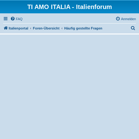
TI AMO ITALIA - Italienforum
FAQ
Anmelden
S
Italienportal
Foren-Übersicht
Häufig gestellte Fragen
u
c
h
e