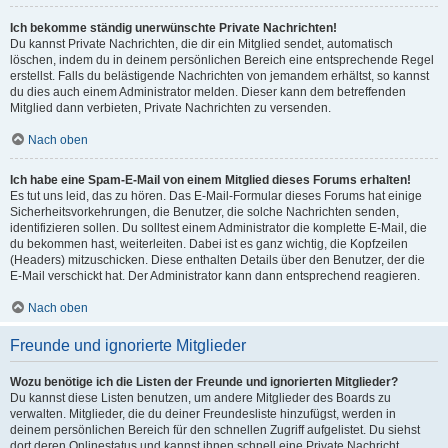
Ich bekomme ständig unerwünschte Private Nachrichten!
Du kannst Private Nachrichten, die dir ein Mitglied sendet, automatisch
löschen, indem du in deinem persönlichen Bereich eine entsprechende Regel
erstellst. Falls du belästigende Nachrichten von jemandem erhältst, so kannst
du dies auch einem Administrator melden. Dieser kann dem betreffenden
Mitglied dann verbieten, Private Nachrichten zu versenden.
Nach oben
Ich habe eine Spam-E-Mail von einem Mitglied dieses Forums erhalten!
Es tut uns leid, das zu hören. Das E-Mail-Formular dieses Forums hat einige
Sicherheitsvorkehrungen, die Benutzer, die solche Nachrichten senden,
identifizieren sollen. Du solltest einem Administrator die komplette E-Mail, die
du bekommen hast, weiterleiten. Dabei ist es ganz wichtig, die Kopfzeilen
(Headers) mitzuschicken. Diese enthalten Details über den Benutzer, der die
E-Mail verschickt hat. Der Administrator kann dann entsprechend reagieren.
Nach oben
Freunde und ignorierte Mitglieder
Wozu benötige ich die Listen der Freunde und ignorierten Mitglieder?
Du kannst diese Listen benutzen, um andere Mitglieder des Boards zu
verwalten. Mitglieder, die du deiner Freundesliste hinzufügst, werden in
deinem persönlichen Bereich für den schnellen Zugriff aufgelistet. Du siehst
dort deren Onlinestatus und kannst ihnen schnell eine Private Nachricht