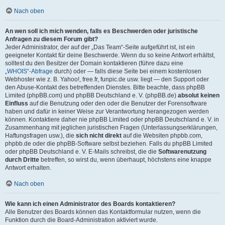
Nach oben
An wen soll ich mich wenden, falls es Beschwerden oder juristische
Anfragen zu diesem Forum gibt?
Jeder Administrator, der auf der „Das Team“-Seite aufgeführt ist, ist ein
geeigneter Kontakt für deine Beschwerde. Wenn du so keine Antwort erhältst,
solltest du den Besitzer der Domain kontaktieren (führe dazu eine
„WHOIS“-Abfrage
durch) oder — falls diese Seite bei einem kostenlosen
Webhoster wie z. B. Yahoo!, free.fr, funpic.de usw. liegt — den Support oder
den Abuse-Kontakt des betreffenden Dienstes. Bitte beachte, dass phpBB
Limited (phpBB.com) und phpBB Deutschland e. V. (phpBB.de)
absolut keinen
Einfluss
auf die Benutzung oder den oder die Benutzer der Forensoftware
haben und dafür in keiner Weise zur Verantwortung herangezogen werden
können. Kontaktiere daher nie phpBB Limited oder phpBB Deutschland e. V. in
Zusammenhang mit jeglichen juristischen Fragen (Unterlassungserklärungen,
Haftungsfragen usw.), die
sich nicht direkt
auf die Websiten phpbb.com,
phpbb.de oder die phpBB-Software selbst beziehen. Falls du phpBB Limited
oder phpBB Deutschland e. V. E-Mails schreibst, die die
Softwarenutzung
durch Dritte
betreffen, so wirst du, wenn überhaupt, höchstens eine knappe
Antwort erhalten.
Nach oben
Wie kann ich einen Administrator des Boards kontaktieren?
Alle Benutzer des Boards können das Kontaktformular nutzen, wenn die
Funktion durch die Board-Administration aktiviert wurde.