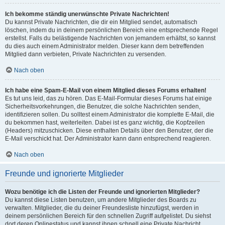
Ich bekomme ständig unerwünschte Private Nachrichten!
Du kannst Private Nachrichten, die dir ein Mitglied sendet, automatisch
löschen, indem du in deinem persönlichen Bereich eine entsprechende Regel
erstellst. Falls du belästigende Nachrichten von jemandem erhältst, so kannst
du dies auch einem Administrator melden. Dieser kann dem betreffenden
Mitglied dann verbieten, Private Nachrichten zu versenden.
Nach oben
Ich habe eine Spam-E-Mail von einem Mitglied dieses Forums erhalten!
Es tut uns leid, das zu hören. Das E-Mail-Formular dieses Forums hat einige
Sicherheitsvorkehrungen, die Benutzer, die solche Nachrichten senden,
identifizieren sollen. Du solltest einem Administrator die komplette E-Mail, die
du bekommen hast, weiterleiten. Dabei ist es ganz wichtig, die Kopfzeilen
(Headers) mitzuschicken. Diese enthalten Details über den Benutzer, der die
E-Mail verschickt hat. Der Administrator kann dann entsprechend reagieren.
Nach oben
Freunde und ignorierte Mitglieder
Wozu benötige ich die Listen der Freunde und ignorierten Mitglieder?
Du kannst diese Listen benutzen, um andere Mitglieder des Boards zu
verwalten. Mitglieder, die du deiner Freundesliste hinzufügst, werden in
deinem persönlichen Bereich für den schnellen Zugriff aufgelistet. Du siehst
dort deren Onlinestatus und kannst ihnen schnell eine Private Nachricht