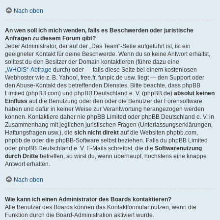
Nach oben
An wen soll ich mich wenden, falls es Beschwerden oder juristische
Anfragen zu diesem Forum gibt?
Jeder Administrator, der auf der „Das Team“-Seite aufgeführt ist, ist ein
geeigneter Kontakt für deine Beschwerde. Wenn du so keine Antwort erhältst,
solltest du den Besitzer der Domain kontaktieren (führe dazu eine
„WHOIS“-Abfrage
durch) oder — falls diese Seite bei einem kostenlosen
Webhoster wie z. B. Yahoo!, free.fr, funpic.de usw. liegt — den Support oder
den Abuse-Kontakt des betreffenden Dienstes. Bitte beachte, dass phpBB
Limited (phpBB.com) und phpBB Deutschland e. V. (phpBB.de)
absolut keinen
Einfluss
auf die Benutzung oder den oder die Benutzer der Forensoftware
haben und dafür in keiner Weise zur Verantwortung herangezogen werden
können. Kontaktiere daher nie phpBB Limited oder phpBB Deutschland e. V. in
Zusammenhang mit jeglichen juristischen Fragen (Unterlassungserklärungen,
Haftungsfragen usw.), die
sich nicht direkt
auf die Websiten phpbb.com,
phpbb.de oder die phpBB-Software selbst beziehen. Falls du phpBB Limited
oder phpBB Deutschland e. V. E-Mails schreibst, die die
Softwarenutzung
durch Dritte
betreffen, so wirst du, wenn überhaupt, höchstens eine knappe
Antwort erhalten.
Nach oben
Wie kann ich einen Administrator des Boards kontaktieren?
Alle Benutzer des Boards können das Kontaktformular nutzen, wenn die
Funktion durch die Board-Administration aktiviert wurde.