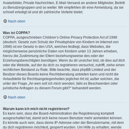
Avatarbilder, Private Nachrichten, E-Mail-Versand an andere Mitglieder, Beitritt
zu Benutzergruppen und so weiter. Wir empfehlen dir eine Anmeldung, da sie
schnell erledigt ist und dir zahlreiche Vorteile bietet.
Nach oben
Was ist COPPA?
COPPA, ausgeschrieben Children’s Online Privacy Protection Act of 1998
(deutsch: Gesetz zum Schutz der Privatsphäre von Kindern im Internet von
1998) ist ein Gesetz in den USA, welches festlegt, dass Websites, die
möglicherweise persönliche Daten von Kindern unter 13 Jahren erheben,
hierzu die Zustimmung der Eltern beziehungsweise des oder der
Erziehungsberechtigten benötigen. Wenn du dir unsicher bist, ob dies auf dich
oder die Website, auf der du dich zu registrieren versuchst, zutrifft, ziehe einen
rechtlichen Beistand zu Rate. Bitte beachte, dass phpBB Limited und der
Besitzer dieses Boards keine Rechtsberatung anbieten kann und nicht die
Anlaufstelle für Rechtsangelegenheiten jeglicher Art ist; außer solchen, die
unter der Frage „An wen soll ich mich wenden, falls es Beschwerden oder
juristische Anfragen zu diesem Forum gibt?“ behandelt werden.
Nach oben
Warum kann ich mich nicht registrieren?
Es kann sein, dass die Board-Administration die Registrierung komplett
ausgeschaltet hat, damit sich keine neuen Benutzer mehr anmelden können.
Es könnte auch sein, dass deine IP-Adresse oder der Benutzername, mit dem
du dich registrieren möchtest, gesperrt wurden. Um Hilfe zu erhalten, wende