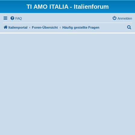
TI AMO ITALIA - Italienforum
FAQ
Anmelden
S
Italienportal
Foren-Übersicht
Häufig gestellte Fragen
u
c
h
e