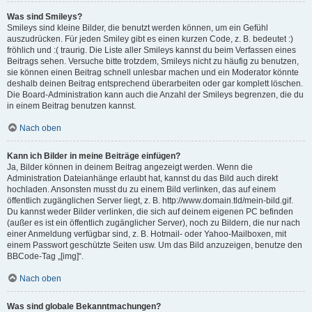
Was sind Smileys?
Smileys sind kleine Bilder, die benutzt werden können, um ein Gefühl
auszudrücken. Für jeden Smiley gibt es einen kurzen Code, z. B. bedeutet :)
fröhlich und :( traurig. Die Liste aller Smileys kannst du beim Verfassen eines
Beitrags sehen. Versuche bitte trotzdem, Smileys nicht zu häufig zu benutzen,
sie können einen Beitrag schnell unlesbar machen und ein Moderator könnte
deshalb deinen Beitrag entsprechend überarbeiten oder gar komplett löschen.
Die Board-Administration kann auch die Anzahl der Smileys begrenzen, die du
in einem Beitrag benutzen kannst.
Nach oben
Kann ich Bilder in meine Beiträge einfügen?
Ja, Bilder können in deinem Beitrag angezeigt werden. Wenn die
Administration Dateianhänge erlaubt hat, kannst du das Bild auch direkt
hochladen. Ansonsten musst du zu einem Bild verlinken, das auf einem
öffentlich zugänglichen Server liegt, z. B. http://www.domain.tld/mein-bild.gif.
Du kannst weder Bilder verlinken, die sich auf deinem eigenen PC befinden
(außer es ist ein öffentlich zugänglicher Server), noch zu Bildern, die nur nach
einer Anmeldung verfügbar sind, z. B. Hotmail- oder Yahoo-Mailboxen, mit
einem Passwort geschützte Seiten usw. Um das Bild anzuzeigen, benutze den
BBCode-Tag „[img]“.
Nach oben
Was sind globale Bekanntmachungen?