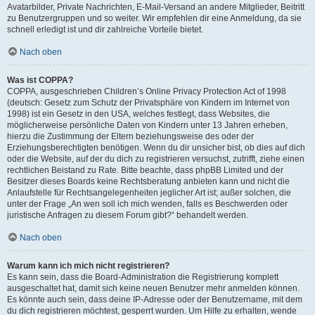
Avatarbilder, Private Nachrichten, E-Mail-Versand an andere Mitglieder, Beitritt
zu Benutzergruppen und so weiter. Wir empfehlen dir eine Anmeldung, da sie
schnell erledigt ist und dir zahlreiche Vorteile bietet.
Nach oben
Was ist COPPA?
COPPA, ausgeschrieben Children’s Online Privacy Protection Act of 1998
(deutsch: Gesetz zum Schutz der Privatsphäre von Kindern im Internet von
1998) ist ein Gesetz in den USA, welches festlegt, dass Websites, die
möglicherweise persönliche Daten von Kindern unter 13 Jahren erheben,
hierzu die Zustimmung der Eltern beziehungsweise des oder der
Erziehungsberechtigten benötigen. Wenn du dir unsicher bist, ob dies auf dich
oder die Website, auf der du dich zu registrieren versuchst, zutrifft, ziehe einen
rechtlichen Beistand zu Rate. Bitte beachte, dass phpBB Limited und der
Besitzer dieses Boards keine Rechtsberatung anbieten kann und nicht die
Anlaufstelle für Rechtsangelegenheiten jeglicher Art ist; außer solchen, die
unter der Frage „An wen soll ich mich wenden, falls es Beschwerden oder
juristische Anfragen zu diesem Forum gibt?“ behandelt werden.
Nach oben
Warum kann ich mich nicht registrieren?
Es kann sein, dass die Board-Administration die Registrierung komplett
ausgeschaltet hat, damit sich keine neuen Benutzer mehr anmelden können.
Es könnte auch sein, dass deine IP-Adresse oder der Benutzername, mit dem
du dich registrieren möchtest, gesperrt wurden. Um Hilfe zu erhalten, wende