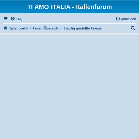
TI AMO ITALIA - Italienforum
FAQ
Anmelden
S
Italienportal
Foren-Übersicht
Häufig gestellte Fragen
u
c
h
e