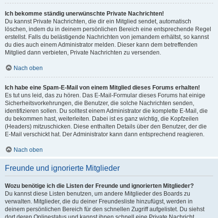
Ich bekomme ständig unerwünschte Private Nachrichten!
Du kannst Private Nachrichten, die dir ein Mitglied sendet, automatisch
löschen, indem du in deinem persönlichen Bereich eine entsprechende Regel
erstellst. Falls du belästigende Nachrichten von jemandem erhältst, so kannst
du dies auch einem Administrator melden. Dieser kann dem betreffenden
Mitglied dann verbieten, Private Nachrichten zu versenden.
Nach oben
Ich habe eine Spam-E-Mail von einem Mitglied dieses Forums erhalten!
Es tut uns leid, das zu hören. Das E-Mail-Formular dieses Forums hat einige
Sicherheitsvorkehrungen, die Benutzer, die solche Nachrichten senden,
identifizieren sollen. Du solltest einem Administrator die komplette E-Mail, die
du bekommen hast, weiterleiten. Dabei ist es ganz wichtig, die Kopfzeilen
(Headers) mitzuschicken. Diese enthalten Details über den Benutzer, der die
E-Mail verschickt hat. Der Administrator kann dann entsprechend reagieren.
Nach oben
Freunde und ignorierte Mitglieder
Wozu benötige ich die Listen der Freunde und ignorierten Mitglieder?
Du kannst diese Listen benutzen, um andere Mitglieder des Boards zu
verwalten. Mitglieder, die du deiner Freundesliste hinzufügst, werden in
deinem persönlichen Bereich für den schnellen Zugriff aufgelistet. Du siehst
dort deren Onlinestatus und kannst ihnen schnell eine Private Nachricht