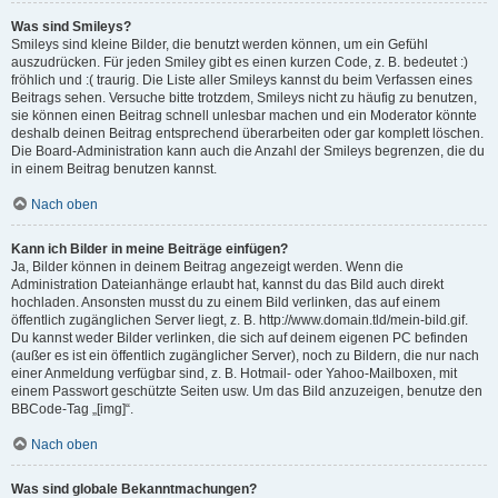
Was sind Smileys?
Smileys sind kleine Bilder, die benutzt werden können, um ein Gefühl
auszudrücken. Für jeden Smiley gibt es einen kurzen Code, z. B. bedeutet :)
fröhlich und :( traurig. Die Liste aller Smileys kannst du beim Verfassen eines
Beitrags sehen. Versuche bitte trotzdem, Smileys nicht zu häufig zu benutzen,
sie können einen Beitrag schnell unlesbar machen und ein Moderator könnte
deshalb deinen Beitrag entsprechend überarbeiten oder gar komplett löschen.
Die Board-Administration kann auch die Anzahl der Smileys begrenzen, die du
in einem Beitrag benutzen kannst.
Nach oben
Kann ich Bilder in meine Beiträge einfügen?
Ja, Bilder können in deinem Beitrag angezeigt werden. Wenn die
Administration Dateianhänge erlaubt hat, kannst du das Bild auch direkt
hochladen. Ansonsten musst du zu einem Bild verlinken, das auf einem
öffentlich zugänglichen Server liegt, z. B. http://www.domain.tld/mein-bild.gif.
Du kannst weder Bilder verlinken, die sich auf deinem eigenen PC befinden
(außer es ist ein öffentlich zugänglicher Server), noch zu Bildern, die nur nach
einer Anmeldung verfügbar sind, z. B. Hotmail- oder Yahoo-Mailboxen, mit
einem Passwort geschützte Seiten usw. Um das Bild anzuzeigen, benutze den
BBCode-Tag „[img]“.
Nach oben
Was sind globale Bekanntmachungen?