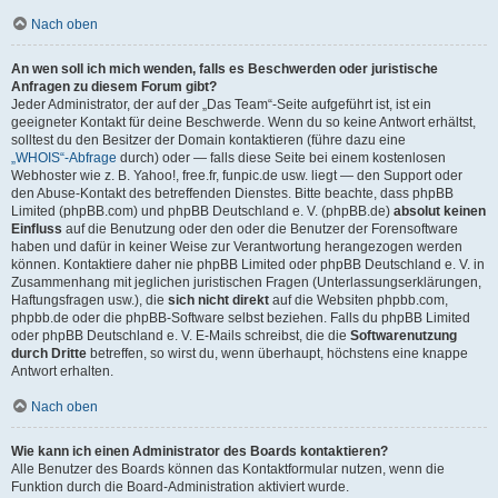
Nach oben
An wen soll ich mich wenden, falls es Beschwerden oder juristische
Anfragen zu diesem Forum gibt?
Jeder Administrator, der auf der „Das Team“-Seite aufgeführt ist, ist ein
geeigneter Kontakt für deine Beschwerde. Wenn du so keine Antwort erhältst,
solltest du den Besitzer der Domain kontaktieren (führe dazu eine
„WHOIS“-Abfrage
durch) oder — falls diese Seite bei einem kostenlosen
Webhoster wie z. B. Yahoo!, free.fr, funpic.de usw. liegt — den Support oder
den Abuse-Kontakt des betreffenden Dienstes. Bitte beachte, dass phpBB
Limited (phpBB.com) und phpBB Deutschland e. V. (phpBB.de)
absolut keinen
Einfluss
auf die Benutzung oder den oder die Benutzer der Forensoftware
haben und dafür in keiner Weise zur Verantwortung herangezogen werden
können. Kontaktiere daher nie phpBB Limited oder phpBB Deutschland e. V. in
Zusammenhang mit jeglichen juristischen Fragen (Unterlassungserklärungen,
Haftungsfragen usw.), die
sich nicht direkt
auf die Websiten phpbb.com,
phpbb.de oder die phpBB-Software selbst beziehen. Falls du phpBB Limited
oder phpBB Deutschland e. V. E-Mails schreibst, die die
Softwarenutzung
durch Dritte
betreffen, so wirst du, wenn überhaupt, höchstens eine knappe
Antwort erhalten.
Nach oben
Wie kann ich einen Administrator des Boards kontaktieren?
Alle Benutzer des Boards können das Kontaktformular nutzen, wenn die
Funktion durch die Board-Administration aktiviert wurde.