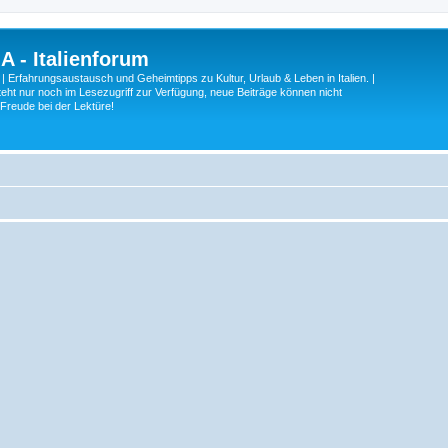
A - Italienforum
 | Erfahrungsaustausch und Geheimtipps zu Kultur, Urlaub & Leben in Italien. |
eht nur noch im Lesezugriff zur Verfügung, neue Beiträge können nicht
 Freude bei der Lektüre!