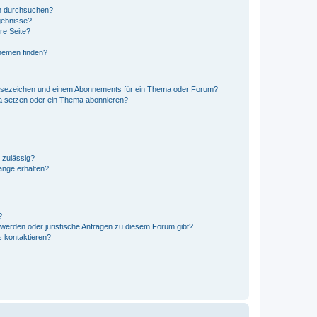
en durchsuchen?
gebnisse?
re Seite?
hemen finden?
esezeichen und einem Abonnements für ein Thema oder Forum?
a setzen oder ein Thema abonnieren?
 zulässig?
hänge erhalten?
?
hwerden oder juristische Anfragen zu diesem Forum gibt?
s kontaktieren?