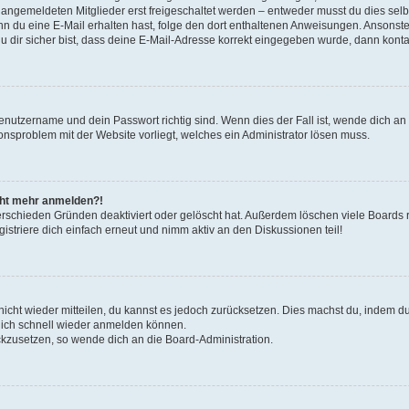
u angemeldeten Mitglieder erst freigeschaltet werden – entweder musst du dies selbs
. Wenn du eine E-Mail erhalten hast, folge den dort enthaltenen Anweisungen. Ansons
 dir sicher bist, dass deine E-Mail-Adresse korrekt eingegeben wurde, dann kontak
Benutzername und dein Passwort richtig sind. Wenn dies der Fall ist, wende dich a
ionsproblem mit der Website vorliegt, welches ein Administrator lösen muss.
icht mehr anmelden?!
erschieden Gründen deaktiviert oder gelöscht hat. Außerdem löschen viele Boards r
triere dich einfach erneut und nimm aktiv an den Diskussionen teil!
 nicht wieder mitteilen, du kannst es jedoch zurücksetzen. Dies machst du, indem 
 dich schnell wieder anmelden können.
ückzusetzen, so wende dich an die Board-Administration.