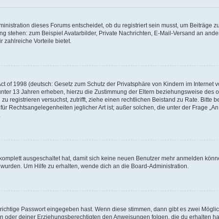
istration dieses Forums entscheidet, ob du registriert sein musst, um Beiträge zu s
ung stehen: zum Beispiel Avatarbilder, Private Nachrichten, E-Mail-Versand an ander
 zahlreiche Vorteile bietet.
t of 1998 (deutsch: Gesetz zum Schutz der Privatsphäre von Kindern im Internet vo
unter 13 Jahren erheben, hierzu die Zustimmung der Eltern beziehungsweise des o
h zu registrieren versuchst, zutrifft, ziehe einen rechtlichen Beistand zu Rate. Bit
für Rechtsangelegenheiten jeglicher Art ist; außer solchen, die unter der Frage „
.
g komplett ausgeschaltet hat, damit sich keine neuen Benutzer mehr anmelden könn
 wurden. Um Hilfe zu erhalten, wende dich an die Board-Administration.
 richtige Passwort eingegeben hast. Wenn diese stimmen, dann gibt es zwei Mögl
tern oder deiner Erziehungsberechtigten den Anweisungen folgen, die du erhalten ha