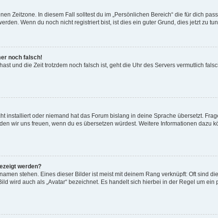
en Zeitzone. In diesem Fall solltest du im „Persönlichen Bereich“ die für dich passe
den. Wenn du noch nicht registriert bist, ist dies ein guter Grund, dies jetzt zu tun
mer noch falsch!
t hast und die Zeit trotzdem noch falsch ist, geht die Uhr des Servers vermutlich fal
t installiert oder niemand hat das Forum bislang in deine Sprache übersetzt. Frag
, würden wir uns freuen, wenn du es übersetzen würdest. Weitere Informationen dazu
gezeigt werden?
amen stehen. Eines dieser Bilder ist meist mit deinem Rang verknüpft: Oft sind di
ld wird auch als „Avatar“ bezeichnet. Es handelt sich hierbei in der Regel um ein