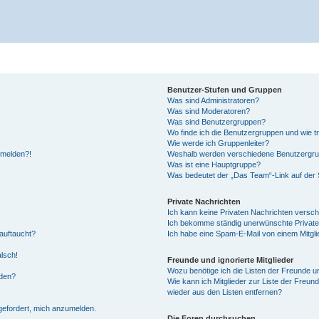
Benutzer-Stufen und Gruppen
Was sind Administratoren?
Was sind Moderatoren?
Was sind Benutzergruppen?
Wo finde ich die Benutzergruppen und wie tr
Wie werde ich Gruppenleiter?
anmelden?!
Weshalb werden verschiedene Benutzergrupp
Was ist eine Hauptgruppe?
Was bedeutet der „Das Team“-Link auf der S
Private Nachrichten
Ich kann keine Privaten Nachrichten versch
Ich bekomme ständig unerwünschte Private
auftaucht?
Ich habe eine Spam-E-Mail von einem Mitgli
alsch!
Freunde und ignorierte Mitglieder
Wozu benötige ich die Listen der Freunde un
rden?
Wie kann ich Mitglieder zur Liste der Freund
wieder aus den Listen entfernen?
fgefordert, mich anzumelden.
Die Foren durchsuchen