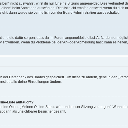
en“ nicht auswählst, wirst du nur für eine Sitzung angemeldet. Dies verhindert 
leiben“ beim Anmelden auswählen. Dies ist nicht empfehlenswert, wenn du dich an
 steht, dann wurde sie vermutlich von der Board-Administration ausgeschaltet.
 hat und die dafür sorgen, dass du im Forum angemeldet bleibst. Außerdem ermögli
tiviert wurden. Wenn du Probleme bei der An- oder Abmeldung hast, kann es helfen
n in der Datenbank des Boards gespeichert. Um diese zu ändern, gehe in den „Persö
nst du alle deine Einstellungen ändern.
ine-Liste auftaucht?
n eine Option „Meinen Online-Status während dieser Sitzung verbergen“. Wenn du d
st dann als unsichtbarer Besucher gezählt.