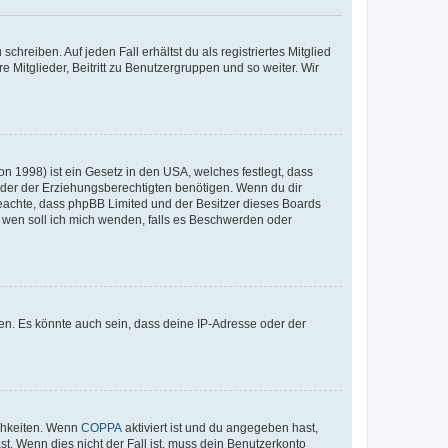
chreiben. Auf jeden Fall erhältst du als registriertes Mitglied
e Mitglieder, Beitritt zu Benutzergruppen und so weiter. Wir
n 1998) ist ein Gesetz in den USA, welches festlegt, dass
der der Erziehungsberechtigten benötigen. Wenn du dir
te beachte, dass phpBB Limited und der Besitzer dieses Boards
An wen soll ich mich wenden, falls es Beschwerden oder
en. Es könnte auch sein, dass deine IP-Adresse oder der
ichkeiten. Wenn
COPPA
aktiviert ist und du angegeben hast,
st. Wenn dies nicht der Fall ist, muss dein Benutzerkonto