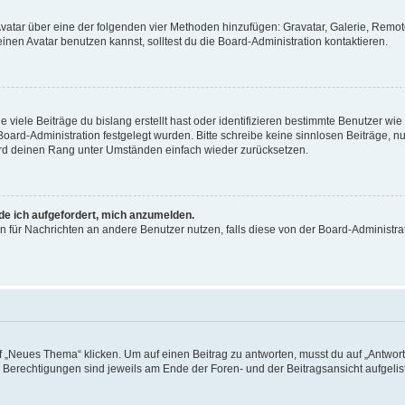
 Avatar über eine der folgenden vier Methoden hinzufügen: Gravatar, Galerie, Rem
en Avatar benutzen kannst, solltest du die Board-Administration kontaktieren.
viele Beiträge du bislang erstellt hast oder identifizieren bestimmte Benutzer w
 Board-Administration festgelegt wurden. Bitte schreibe keine sinnlosen Beiträge
wird deinen Rang unter Umständen einfach wieder zurücksetzen.
rde ich aufgefordert, mich anzumelden.
ion für Nachrichten an andere Benutzer nutzen, falls diese von der Board-Administ
„Neues Thema“ klicken. Um auf einen Beitrag zu antworten, musst du auf „Antworte
e Berechtigungen sind jeweils am Ende der Foren- und der Beitragsansicht aufgeliste