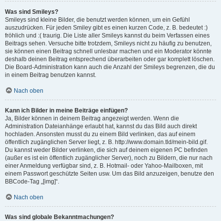
Was sind Smileys?
Smileys sind kleine Bilder, die benutzt werden können, um ein Gefühl
auszudrücken. Für jeden Smiley gibt es einen kurzen Code, z. B. bedeutet :)
fröhlich und :( traurig. Die Liste aller Smileys kannst du beim Verfassen eines
Beitrags sehen. Versuche bitte trotzdem, Smileys nicht zu häufig zu benutzen,
sie können einen Beitrag schnell unlesbar machen und ein Moderator könnte
deshalb deinen Beitrag entsprechend überarbeiten oder gar komplett löschen.
Die Board-Administration kann auch die Anzahl der Smileys begrenzen, die du
in einem Beitrag benutzen kannst.
Nach oben
Kann ich Bilder in meine Beiträge einfügen?
Ja, Bilder können in deinem Beitrag angezeigt werden. Wenn die
Administration Dateianhänge erlaubt hat, kannst du das Bild auch direkt
hochladen. Ansonsten musst du zu einem Bild verlinken, das auf einem
öffentlich zugänglichen Server liegt, z. B. http://www.domain.tld/mein-bild.gif.
Du kannst weder Bilder verlinken, die sich auf deinem eigenen PC befinden
(außer es ist ein öffentlich zugänglicher Server), noch zu Bildern, die nur nach
einer Anmeldung verfügbar sind, z. B. Hotmail- oder Yahoo-Mailboxen, mit
einem Passwort geschützte Seiten usw. Um das Bild anzuzeigen, benutze den
BBCode-Tag „[img]“.
Nach oben
Was sind globale Bekanntmachungen?