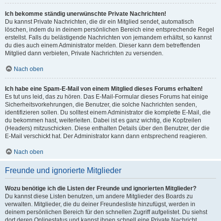
Ich bekomme ständig unerwünschte Private Nachrichten!
Du kannst Private Nachrichten, die dir ein Mitglied sendet, automatisch
löschen, indem du in deinem persönlichen Bereich eine entsprechende Regel
erstellst. Falls du belästigende Nachrichten von jemandem erhältst, so kannst
du dies auch einem Administrator melden. Dieser kann dem betreffenden
Mitglied dann verbieten, Private Nachrichten zu versenden.
Nach oben
Ich habe eine Spam-E-Mail von einem Mitglied dieses Forums erhalten!
Es tut uns leid, das zu hören. Das E-Mail-Formular dieses Forums hat einige
Sicherheitsvorkehrungen, die Benutzer, die solche Nachrichten senden,
identifizieren sollen. Du solltest einem Administrator die komplette E-Mail, die
du bekommen hast, weiterleiten. Dabei ist es ganz wichtig, die Kopfzeilen
(Headers) mitzuschicken. Diese enthalten Details über den Benutzer, der die
E-Mail verschickt hat. Der Administrator kann dann entsprechend reagieren.
Nach oben
Freunde und ignorierte Mitglieder
Wozu benötige ich die Listen der Freunde und ignorierten Mitglieder?
Du kannst diese Listen benutzen, um andere Mitglieder des Boards zu
verwalten. Mitglieder, die du deiner Freundesliste hinzufügst, werden in
deinem persönlichen Bereich für den schnellen Zugriff aufgelistet. Du siehst
dort deren Onlinestatus und kannst ihnen schnell eine Private Nachricht