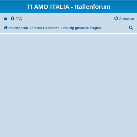
TI AMO ITALIA - Italienforum
FAQ
Anmelden
S
Italienportal
Foren-Übersicht
Häufig gestellte Fragen
u
c
h
e