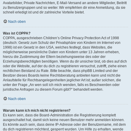
Avatarbilder, Private Nachrichten, E-Mail-Versand an andere Mitglieder, Beitritt
zu Benutzergruppen und so weiter. Wir empfehlen dir eine Anmeldung, da sie
schnell erledigt ist und dir zahlreiche Vorteile bietet.
Nach oben
Was ist COPPA?
COPPA, ausgeschrieben Children’s Online Privacy Protection Act of 1998
(deutsch: Gesetz zum Schutz der Privatsphäre von Kindern im Internet von
1998) ist ein Gesetz in den USA, welches festlegt, dass Websites, die
möglicherweise persönliche Daten von Kindern unter 13 Jahren erheben,
hierzu die Zustimmung der Eltern beziehungsweise des oder der
Erziehungsberechtigten benötigen. Wenn du dir unsicher bist, ob dies auf dich
oder die Website, auf der du dich zu registrieren versuchst, zutrifft, ziehe einen
rechtlichen Beistand zu Rate. Bitte beachte, dass phpBB Limited und der
Besitzer dieses Boards keine Rechtsberatung anbieten kann und nicht die
Anlaufstelle für Rechtsangelegenheiten jeglicher Art ist; außer solchen, die
unter der Frage „An wen soll ich mich wenden, falls es Beschwerden oder
juristische Anfragen zu diesem Forum gibt?“ behandelt werden.
Nach oben
Warum kann ich mich nicht registrieren?
Es kann sein, dass die Board-Administration die Registrierung komplett
ausgeschaltet hat, damit sich keine neuen Benutzer mehr anmelden können.
Es könnte auch sein, dass deine IP-Adresse oder der Benutzername, mit dem
du dich registrieren möchtest, gesperrt wurden. Um Hilfe zu erhalten, wende