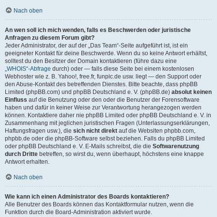
Nach oben
An wen soll ich mich wenden, falls es Beschwerden oder juristische
Anfragen zu diesem Forum gibt?
Jeder Administrator, der auf der „Das Team“-Seite aufgeführt ist, ist ein
geeigneter Kontakt für deine Beschwerde. Wenn du so keine Antwort erhältst,
solltest du den Besitzer der Domain kontaktieren (führe dazu eine
„WHOIS“-Abfrage
durch) oder — falls diese Seite bei einem kostenlosen
Webhoster wie z. B. Yahoo!, free.fr, funpic.de usw. liegt — den Support oder
den Abuse-Kontakt des betreffenden Dienstes. Bitte beachte, dass phpBB
Limited (phpBB.com) und phpBB Deutschland e. V. (phpBB.de)
absolut keinen
Einfluss
auf die Benutzung oder den oder die Benutzer der Forensoftware
haben und dafür in keiner Weise zur Verantwortung herangezogen werden
können. Kontaktiere daher nie phpBB Limited oder phpBB Deutschland e. V. in
Zusammenhang mit jeglichen juristischen Fragen (Unterlassungserklärungen,
Haftungsfragen usw.), die
sich nicht direkt
auf die Websiten phpbb.com,
phpbb.de oder die phpBB-Software selbst beziehen. Falls du phpBB Limited
oder phpBB Deutschland e. V. E-Mails schreibst, die die
Softwarenutzung
durch Dritte
betreffen, so wirst du, wenn überhaupt, höchstens eine knappe
Antwort erhalten.
Nach oben
Wie kann ich einen Administrator des Boards kontaktieren?
Alle Benutzer des Boards können das Kontaktformular nutzen, wenn die
Funktion durch die Board-Administration aktiviert wurde.