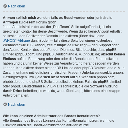
Nach oben
An wen soll ich mich wenden, falls es Beschwerden oder juristische
Anfragen zu diesem Forum gibt?
Jeder Administrator, der auf der „Das Team“-Seite aufgeführt ist, ist ein
geeigneter Kontakt für deine Beschwerde. Wenn du so keine Antwort erhältst,
solltest du den Besitzer der Domain kontaktieren (führe dazu eine
„WHOIS“-Abfrage
durch) oder — falls diese Seite bei einem kostenlosen
Webhoster wie z. B. Yahoo!, free.fr, funpic.de usw. liegt — den Support oder
den Abuse-Kontakt des betreffenden Dienstes. Bitte beachte, dass phpBB
Limited (phpBB.com) und phpBB Deutschland e. V. (phpBB.de)
absolut keinen
Einfluss
auf die Benutzung oder den oder die Benutzer der Forensoftware
haben und dafür in keiner Weise zur Verantwortung herangezogen werden
können. Kontaktiere daher nie phpBB Limited oder phpBB Deutschland e. V. in
Zusammenhang mit jeglichen juristischen Fragen (Unterlassungserklärungen,
Haftungsfragen usw.), die
sich nicht direkt
auf die Websiten phpbb.com,
phpbb.de oder die phpBB-Software selbst beziehen. Falls du phpBB Limited
oder phpBB Deutschland e. V. E-Mails schreibst, die die
Softwarenutzung
durch Dritte
betreffen, so wirst du, wenn überhaupt, höchstens eine knappe
Antwort erhalten.
Nach oben
Wie kann ich einen Administrator des Boards kontaktieren?
Alle Benutzer des Boards können das Kontaktformular nutzen, wenn die
Funktion durch die Board-Administration aktiviert wurde.