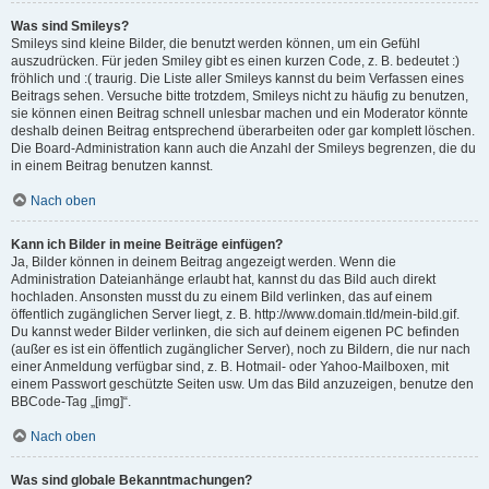
Was sind Smileys?
Smileys sind kleine Bilder, die benutzt werden können, um ein Gefühl
auszudrücken. Für jeden Smiley gibt es einen kurzen Code, z. B. bedeutet :)
fröhlich und :( traurig. Die Liste aller Smileys kannst du beim Verfassen eines
Beitrags sehen. Versuche bitte trotzdem, Smileys nicht zu häufig zu benutzen,
sie können einen Beitrag schnell unlesbar machen und ein Moderator könnte
deshalb deinen Beitrag entsprechend überarbeiten oder gar komplett löschen.
Die Board-Administration kann auch die Anzahl der Smileys begrenzen, die du
in einem Beitrag benutzen kannst.
Nach oben
Kann ich Bilder in meine Beiträge einfügen?
Ja, Bilder können in deinem Beitrag angezeigt werden. Wenn die
Administration Dateianhänge erlaubt hat, kannst du das Bild auch direkt
hochladen. Ansonsten musst du zu einem Bild verlinken, das auf einem
öffentlich zugänglichen Server liegt, z. B. http://www.domain.tld/mein-bild.gif.
Du kannst weder Bilder verlinken, die sich auf deinem eigenen PC befinden
(außer es ist ein öffentlich zugänglicher Server), noch zu Bildern, die nur nach
einer Anmeldung verfügbar sind, z. B. Hotmail- oder Yahoo-Mailboxen, mit
einem Passwort geschützte Seiten usw. Um das Bild anzuzeigen, benutze den
BBCode-Tag „[img]“.
Nach oben
Was sind globale Bekanntmachungen?