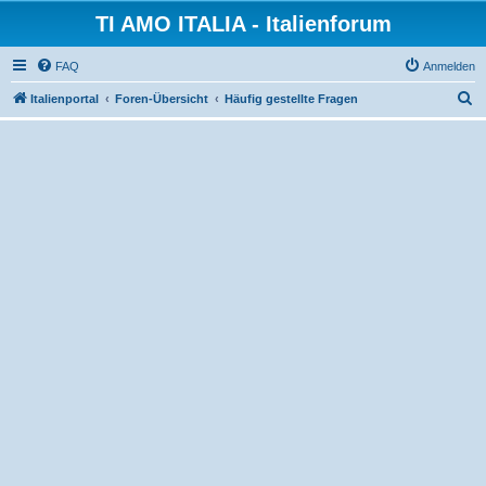
TI AMO ITALIA - Italienforum
FAQ
Anmelden
S
Italienportal
Foren-Übersicht
Häufig gestellte Fragen
u
c
h
e