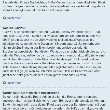
Avatarbilder, Private Nachrichten, E-Mail-Versand an andere Mitglieder, Beitritt
zu Benutzergruppen und so weiter. Wir empfehlen dir eine Anmeldung, da sie
schnell erledigt ist und dir zahlreiche Vorteile bietet.
Nach oben
Was ist COPPA?
COPPA, ausgeschrieben Children’s Online Privacy Protection Act of 1998
(deutsch: Gesetz zum Schutz der Privatsphäre von Kindern im Internet von
1998) ist ein Gesetz in den USA, welches festlegt, dass Websites, die
möglicherweise persönliche Daten von Kindern unter 13 Jahren erheben,
hierzu die Zustimmung der Eltern beziehungsweise des oder der
Erziehungsberechtigten benötigen. Wenn du dir unsicher bist, ob dies auf dich
oder die Website, auf der du dich zu registrieren versuchst, zutrifft, ziehe einen
rechtlichen Beistand zu Rate. Bitte beachte, dass phpBB Limited und der
Besitzer dieses Boards keine Rechtsberatung anbieten kann und nicht die
Anlaufstelle für Rechtsangelegenheiten jeglicher Art ist; außer solchen, die
unter der Frage „An wen soll ich mich wenden, falls es Beschwerden oder
juristische Anfragen zu diesem Forum gibt?“ behandelt werden.
Nach oben
Warum kann ich mich nicht registrieren?
Es kann sein, dass die Board-Administration die Registrierung komplett
ausgeschaltet hat, damit sich keine neuen Benutzer mehr anmelden können.
Es könnte auch sein, dass deine IP-Adresse oder der Benutzername, mit dem
du dich registrieren möchtest, gesperrt wurden. Um Hilfe zu erhalten, wende