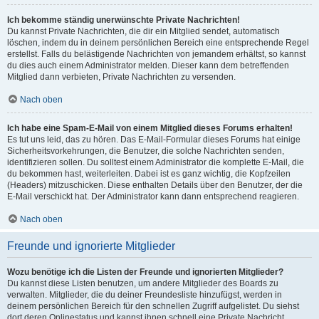
Ich bekomme ständig unerwünschte Private Nachrichten!
Du kannst Private Nachrichten, die dir ein Mitglied sendet, automatisch
löschen, indem du in deinem persönlichen Bereich eine entsprechende Regel
erstellst. Falls du belästigende Nachrichten von jemandem erhältst, so kannst
du dies auch einem Administrator melden. Dieser kann dem betreffenden
Mitglied dann verbieten, Private Nachrichten zu versenden.
Nach oben
Ich habe eine Spam-E-Mail von einem Mitglied dieses Forums erhalten!
Es tut uns leid, das zu hören. Das E-Mail-Formular dieses Forums hat einige
Sicherheitsvorkehrungen, die Benutzer, die solche Nachrichten senden,
identifizieren sollen. Du solltest einem Administrator die komplette E-Mail, die
du bekommen hast, weiterleiten. Dabei ist es ganz wichtig, die Kopfzeilen
(Headers) mitzuschicken. Diese enthalten Details über den Benutzer, der die
E-Mail verschickt hat. Der Administrator kann dann entsprechend reagieren.
Nach oben
Freunde und ignorierte Mitglieder
Wozu benötige ich die Listen der Freunde und ignorierten Mitglieder?
Du kannst diese Listen benutzen, um andere Mitglieder des Boards zu
verwalten. Mitglieder, die du deiner Freundesliste hinzufügst, werden in
deinem persönlichen Bereich für den schnellen Zugriff aufgelistet. Du siehst
dort deren Onlinestatus und kannst ihnen schnell eine Private Nachricht