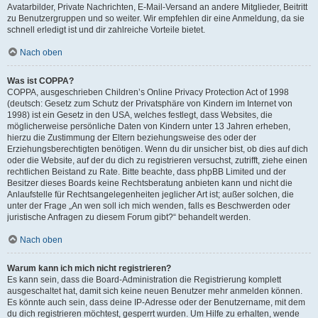
Avatarbilder, Private Nachrichten, E-Mail-Versand an andere Mitglieder, Beitritt
zu Benutzergruppen und so weiter. Wir empfehlen dir eine Anmeldung, da sie
schnell erledigt ist und dir zahlreiche Vorteile bietet.
Nach oben
Was ist COPPA?
COPPA, ausgeschrieben Children’s Online Privacy Protection Act of 1998
(deutsch: Gesetz zum Schutz der Privatsphäre von Kindern im Internet von
1998) ist ein Gesetz in den USA, welches festlegt, dass Websites, die
möglicherweise persönliche Daten von Kindern unter 13 Jahren erheben,
hierzu die Zustimmung der Eltern beziehungsweise des oder der
Erziehungsberechtigten benötigen. Wenn du dir unsicher bist, ob dies auf dich
oder die Website, auf der du dich zu registrieren versuchst, zutrifft, ziehe einen
rechtlichen Beistand zu Rate. Bitte beachte, dass phpBB Limited und der
Besitzer dieses Boards keine Rechtsberatung anbieten kann und nicht die
Anlaufstelle für Rechtsangelegenheiten jeglicher Art ist; außer solchen, die
unter der Frage „An wen soll ich mich wenden, falls es Beschwerden oder
juristische Anfragen zu diesem Forum gibt?“ behandelt werden.
Nach oben
Warum kann ich mich nicht registrieren?
Es kann sein, dass die Board-Administration die Registrierung komplett
ausgeschaltet hat, damit sich keine neuen Benutzer mehr anmelden können.
Es könnte auch sein, dass deine IP-Adresse oder der Benutzername, mit dem
du dich registrieren möchtest, gesperrt wurden. Um Hilfe zu erhalten, wende