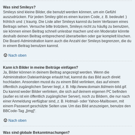
Was sind Smileys?
Smileys sind kleine Bilder, die benutzt werden können, um ein Gefühl
auszudrücken. Für jeden Smiley gibt es einen kurzen Code, z. B. bedeutet :)
fröhlich und :( traurig. Die Liste aller Smileys kannst du beim Verfassen eines
Beitrags sehen. Versuche bitte trotzdem, Smileys nicht zu häufig zu benutzen,
sie können einen Beitrag schnell unlesbar machen und ein Moderator könnte
deshalb deinen Beitrag entsprechend überarbeiten oder gar komplett löschen.
Die Board-Administration kann auch die Anzahl der Smileys begrenzen, die du
in einem Beitrag benutzen kannst.
Nach oben
Kann ich Bilder in meine Beiträge einfügen?
Ja, Bilder können in deinem Beitrag angezeigt werden. Wenn die
Administration Dateianhänge erlaubt hat, kannst du das Bild auch direkt
hochladen. Ansonsten musst du zu einem Bild verlinken, das auf einem
öffentlich zugänglichen Server liegt, z. B. http://www.domain.tld/mein-bild.gif.
Du kannst weder Bilder verlinken, die sich auf deinem eigenen PC befinden
(außer es ist ein öffentlich zugänglicher Server), noch zu Bildern, die nur nach
einer Anmeldung verfügbar sind, z. B. Hotmail- oder Yahoo-Mailboxen, mit
einem Passwort geschützte Seiten usw. Um das Bild anzuzeigen, benutze den
BBCode-Tag „[img]“.
Nach oben
Was sind globale Bekanntmachungen?