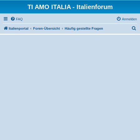
TI AMO ITALIA - Italienforum
FAQ
Anmelden
S
Italienportal
Foren-Übersicht
Häufig gestellte Fragen
u
c
h
e