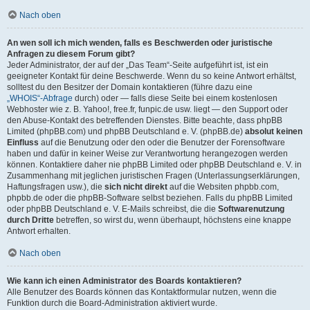
Nach oben
An wen soll ich mich wenden, falls es Beschwerden oder juristische
Anfragen zu diesem Forum gibt?
Jeder Administrator, der auf der „Das Team“-Seite aufgeführt ist, ist ein
geeigneter Kontakt für deine Beschwerde. Wenn du so keine Antwort erhältst,
solltest du den Besitzer der Domain kontaktieren (führe dazu eine
„WHOIS“-Abfrage
durch) oder — falls diese Seite bei einem kostenlosen
Webhoster wie z. B. Yahoo!, free.fr, funpic.de usw. liegt — den Support oder
den Abuse-Kontakt des betreffenden Dienstes. Bitte beachte, dass phpBB
Limited (phpBB.com) und phpBB Deutschland e. V. (phpBB.de)
absolut keinen
Einfluss
auf die Benutzung oder den oder die Benutzer der Forensoftware
haben und dafür in keiner Weise zur Verantwortung herangezogen werden
können. Kontaktiere daher nie phpBB Limited oder phpBB Deutschland e. V. in
Zusammenhang mit jeglichen juristischen Fragen (Unterlassungserklärungen,
Haftungsfragen usw.), die
sich nicht direkt
auf die Websiten phpbb.com,
phpbb.de oder die phpBB-Software selbst beziehen. Falls du phpBB Limited
oder phpBB Deutschland e. V. E-Mails schreibst, die die
Softwarenutzung
durch Dritte
betreffen, so wirst du, wenn überhaupt, höchstens eine knappe
Antwort erhalten.
Nach oben
Wie kann ich einen Administrator des Boards kontaktieren?
Alle Benutzer des Boards können das Kontaktformular nutzen, wenn die
Funktion durch die Board-Administration aktiviert wurde.