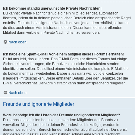
Ich bekomme ständig unerwünschte Private Nachrichten!
Du kannst Private Nachrichten, die dir ein Mitglied sendet, automatisch
löschen, indem du in deinem persönlichen Bereich eine entsprechende Regel
erstellst. Falls du belästigende Nachrichten von jemandem erhältst, so kannst
du dies auch einem Administrator melden. Dieser kann dem betreffenden
Mitglied dann verbieten, Private Nachrichten zu versenden.
Nach oben
Ich habe eine Spam-E-Mail von einem Mitglied dieses Forums erhalten!
Es tut uns leid, das zu hören. Das E-Mail-Formular dieses Forums hat einige
Sicherheitsvorkehrungen, die Benutzer, die solche Nachrichten senden,
identifizieren sollen. Du solltest einem Administrator die komplette E-Mail, die
du bekommen hast, weiterleiten. Dabei ist es ganz wichtig, die Kopfzeilen
(Headers) mitzuschicken. Diese enthalten Details über den Benutzer, der die
E-Mail verschickt hat. Der Administrator kann dann entsprechend reagieren.
Nach oben
Freunde und ignorierte Mitglieder
Wozu benötige ich die Listen der Freunde und ignorierten Mitglieder?
Du kannst diese Listen benutzen, um andere Mitglieder des Boards zu
verwalten. Mitglieder, die du deiner Freundesliste hinzufügst, werden in
deinem persönlichen Bereich für den schnellen Zugriff aufgelistet. Du siehst
dort deren Onlinestatus und kannst ihnen schnell eine Private Nachricht