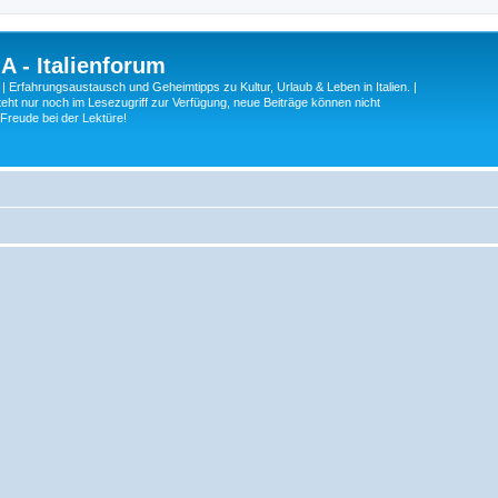
A - Italienforum
 | Erfahrungsaustausch und Geheimtipps zu Kultur, Urlaub & Leben in Italien. |
eht nur noch im Lesezugriff zur Verfügung, neue Beiträge können nicht
 Freude bei der Lektüre!