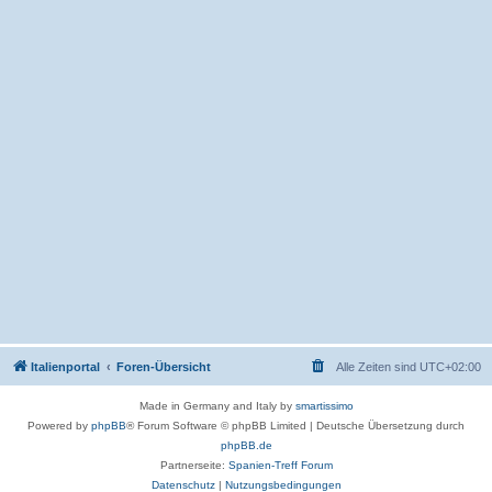
Italienportal
Foren-Übersicht
Alle Zeiten sind
UTC+02:00
Made in Germany and Italy by
smartissimo
Powered by
phpBB
® Forum Software © phpBB Limited
|
Deutsche Übersetzung durch
phpBB.de
Partnerseite:
Spanien-Treff Forum
Datenschutz
|
Nutzungsbedingungen