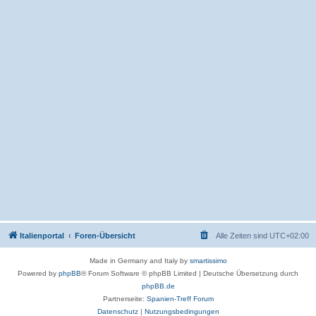
Italienportal
Foren-Übersicht
Alle Zeiten sind
UTC+02:00
Made in Germany and Italy by
smartissimo
Powered by
phpBB
® Forum Software © phpBB Limited
|
Deutsche Übersetzung durch
phpBB.de
Partnerseite:
Spanien-Treff Forum
Datenschutz
|
Nutzungsbedingungen