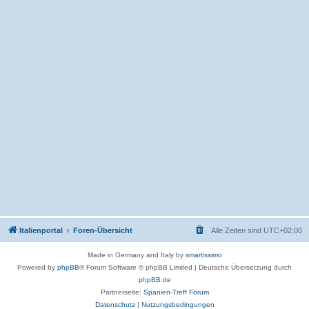
Italienportal
Foren-Übersicht
Alle Zeiten sind
UTC+02:00
Made in Germany and Italy by
smartissimo
Powered by
phpBB
® Forum Software © phpBB Limited
|
Deutsche Übersetzung durch
phpBB.de
Partnerseite:
Spanien-Treff Forum
Datenschutz
|
Nutzungsbedingungen