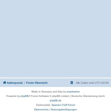
Italienportal
Foren-Übersicht
Alle Zeiten sind
UTC+02:00
Made in Germany and Italy by
smartissimo
Powered by
phpBB
® Forum Software © phpBB Limited
|
Deutsche Übersetzung durch
phpBB.de
Partnerseite:
Spanien-Treff Forum
Datenschutz
|
Nutzungsbedingungen