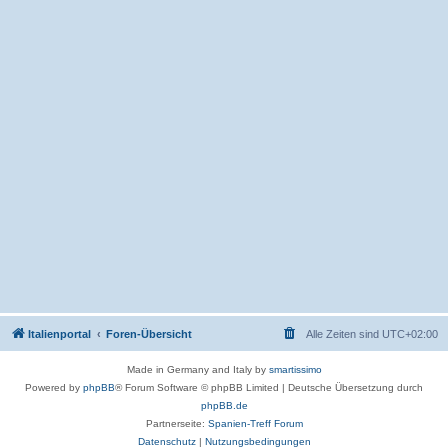
Italienportal
Foren-Übersicht
Alle Zeiten sind
UTC+02:00
Made in Germany and Italy by
smartissimo
Powered by
phpBB
® Forum Software © phpBB Limited
|
Deutsche Übersetzung durch
phpBB.de
Partnerseite:
Spanien-Treff Forum
Datenschutz
|
Nutzungsbedingungen