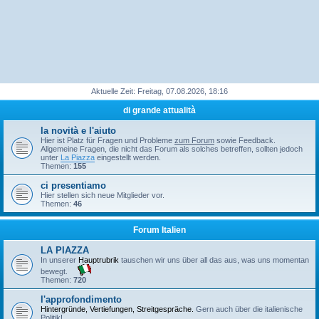
Aktuelle Zeit: Freitag, 07.08.2026, 18:16
di grande attualità
la novità e l'aiuto
Hier ist Platz für Fragen und Probleme
zum Forum
sowie Feedback.
Allgemeine Fragen, die nicht das Forum als solches betreffen, sollten jedoch
unter
La Piazza
eingestellt werden.
Themen:
155
ci presentiamo
Hier stellen sich neue Mitglieder vor.
Themen:
46
Forum Italien
LA PIAZZA
In unserer
Hauptrubrik
tauschen wir uns über all das aus, was uns momentan
bewegt.
Themen:
720
l'approfondimento
Hintergründe, Vertiefungen, Streitgespräche.
Gern auch über die italienische
Politik!