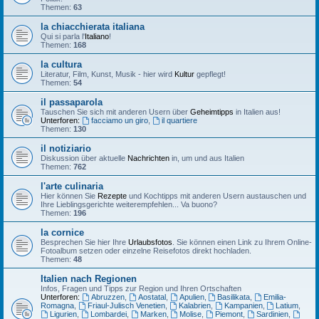
Themen:
63
la chiacchierata italiana
Qui si parla l'
Italiano
!
Themen:
168
la cultura
Literatur, Film, Kunst, Musik - hier wird
Kultur
gepflegt!
Themen:
54
il passaparola
Tauschen Sie sich mit anderen Usern über
Geheimtipps
in Italien aus!
Unterforen:
facciamo un giro
,
il quartiere
Themen:
130
il notiziario
Diskussion über aktuelle
Nachrichten
in, um und aus Italien
Themen:
762
l'arte culinaria
Hier können Sie
Rezepte
und Kochtipps mit anderen Usern austauschen und
Ihre Lieblingsgerichte weiterempfehlen... Va buono?
Themen:
196
la cornice
Besprechen Sie hier Ihre
Urlaubsfotos
. Sie können einen Link zu Ihrem Online-
Fotoalbum setzen oder einzelne Reisefotos direkt hochladen.
Themen:
48
Italien nach Regionen
Infos, Fragen und Tipps zur Region und Ihren Ortschaften
Unterforen:
Abruzzen
,
Aostatal
,
Apulien
,
Basilikata
,
Emilia-
Romagna
,
Friaul-Julisch Venetien
,
Kalabrien
,
Kampanien
,
Latium
,
Ligurien
,
Lombardei
,
Marken
,
Molise
,
Piemont
,
Sardinien
,