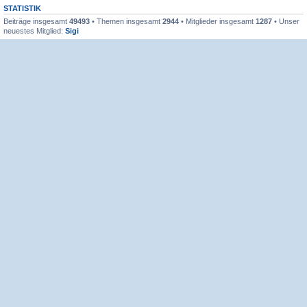
STATISTIK
Beiträge insgesamt
49493
• Themen insgesamt
2944
• Mitglieder insgesamt
1287
• Unser
neuestes Mitglied:
Sigi