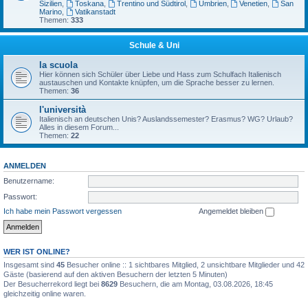
Sizilien
,
Toskana
,
Trentino und Südtirol
,
Umbrien
,
Venetien
,
San
Marino
,
Vatikanstadt
Themen:
333
Schule & Uni
la scuola
Hier können sich Schüler über Liebe und Hass zum Schulfach Italienisch
austauschen und Kontakte knüpfen, um die Sprache besser zu lernen.
Themen:
36
l'università
Italienisch an deutschen Unis? Auslandssemester? Erasmus? WG? Urlaub?
Alles in diesem Forum...
Themen:
22
ANMELDEN
Benutzername:
Passwort:
Ich habe mein Passwort vergessen
Angemeldet bleiben
WER IST ONLINE?
Insgesamt sind
45
Besucher online :: 1 sichtbares Mitglied, 2 unsichtbare Mitglieder und 42
Gäste (basierend auf den aktiven Besuchern der letzten 5 Minuten)
Der Besucherrekord liegt bei
8629
Besuchern, die am Montag, 03.08.2026, 18:45
gleichzeitig online waren.