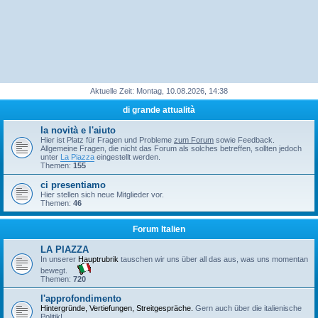
Aktuelle Zeit: Montag, 10.08.2026, 14:38
di grande attualità
la novità e l'aiuto
Hier ist Platz für Fragen und Probleme
zum Forum
sowie Feedback.
Allgemeine Fragen, die nicht das Forum als solches betreffen, sollten jedoch
unter
La Piazza
eingestellt werden.
Themen:
155
ci presentiamo
Hier stellen sich neue Mitglieder vor.
Themen:
46
Forum Italien
LA PIAZZA
In unserer
Hauptrubrik
tauschen wir uns über all das aus, was uns momentan
bewegt.
Themen:
720
l'approfondimento
Hintergründe, Vertiefungen, Streitgespräche.
Gern auch über die italienische
Politik!