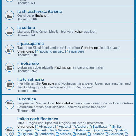
Themen:
63
la chiacchierata italiana
Qui si parla l'
Italiano
!
Themen:
168
la cultura
Literatur, Film, Kunst, Musik - hier wird
Kultur
gepflegt!
Themen:
54
il passaparola
Tauschen Sie sich mit anderen Usern über
Geheimtipps
in Italien aus!
Unterforen:
facciamo un giro
,
il quartiere
Themen:
130
il notiziario
Diskussion über aktuelle
Nachrichten
in, um und aus Italien
Themen:
762
l'arte culinaria
Hier können Sie
Rezepte
und Kochtipps mit anderen Usern austauschen und
Ihre Lieblingsgerichte weiterempfehlen... Va buono?
Themen:
196
la cornice
Besprechen Sie hier Ihre
Urlaubsfotos
. Sie können einen Link zu Ihrem Online-
Fotoalbum setzen oder einzelne Reisefotos direkt hochladen.
Themen:
48
Italien nach Regionen
Infos, Fragen und Tipps zur Region und Ihren Ortschaften
Unterforen:
Abruzzen
,
Aostatal
,
Apulien
,
Basilikata
,
Emilia-
Romagna
,
Friaul-Julisch Venetien
,
Kalabrien
,
Kampanien
,
Latium
,
Ligurien
,
Lombardei
,
Marken
,
Molise
,
Piemont
,
Sardinien
,