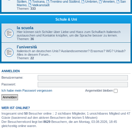
Sizilien
,
Toskana
,
Trentino und Südtirol
,
Umbrien
,
Venetien
,
San
Marino
,
Vatikanstadt
Themen:
333
Schule & Uni
la scuola
Hier können sich Schüler über Liebe und Hass zum Schulfach Italienisch
austauschen und Kontakte knüpfen, um die Sprache besser zu lernen.
Themen:
36
l'università
Italienisch an deutschen Unis? Auslandssemester? Erasmus? WG? Urlaub?
Alles in diesem Forum...
Themen:
22
ANMELDEN
Benutzername:
Passwort:
Ich habe mein Passwort vergessen
Angemeldet bleiben
WER IST ONLINE?
Insgesamt sind
50
Besucher online :: 2 sichtbare Mitglieder, 1 unsichtbares Mitglied und 47
Gäste (basierend auf den aktiven Besuchern der letzten 5 Minuten)
Der Besucherrekord liegt bei
8629
Besuchern, die am Montag, 03.08.2026, 18:45
gleichzeitig online waren.