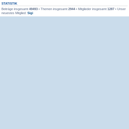
STATISTIK
Beiträge insgesamt
49493
• Themen insgesamt
2944
• Mitglieder insgesamt
1287
• Unser
neuestes Mitglied:
Sigi