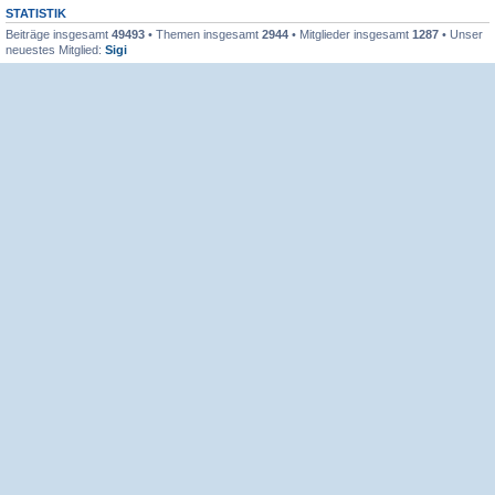
STATISTIK
Beiträge insgesamt
49493
• Themen insgesamt
2944
• Mitglieder insgesamt
1287
• Unser
neuestes Mitglied:
Sigi