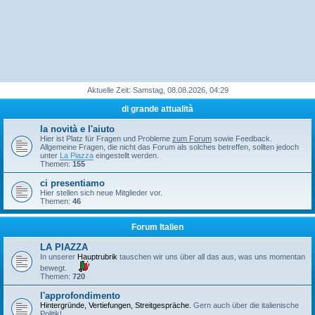
Aktuelle Zeit: Samstag, 08.08.2026, 04:29
di grande attualità
la novità e l'aiuto
Hier ist Platz für Fragen und Probleme
zum Forum
sowie Feedback.
Allgemeine Fragen, die nicht das Forum als solches betreffen, sollten jedoch
unter
La Piazza
eingestellt werden.
Themen:
155
ci presentiamo
Hier stellen sich neue Mitglieder vor.
Themen:
46
Forum Italien
LA PIAZZA
In unserer
Hauptrubrik
tauschen wir uns über all das aus, was uns momentan
bewegt.
Themen:
720
l'approfondimento
Hintergründe, Vertiefungen, Streitgespräche.
Gern auch über die italienische
Politik!