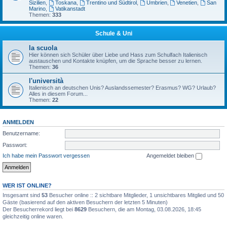
Sizilien
,
Toskana
,
Trentino und Südtirol
,
Umbrien
,
Venetien
,
San
Marino
,
Vatikanstadt
Themen:
333
Schule & Uni
la scuola
Hier können sich Schüler über Liebe und Hass zum Schulfach Italienisch
austauschen und Kontakte knüpfen, um die Sprache besser zu lernen.
Themen:
36
l'università
Italienisch an deutschen Unis? Auslandssemester? Erasmus? WG? Urlaub?
Alles in diesem Forum...
Themen:
22
ANMELDEN
Benutzername:
Passwort:
Ich habe mein Passwort vergessen
Angemeldet bleiben
WER IST ONLINE?
Insgesamt sind
53
Besucher online :: 2 sichtbare Mitglieder, 1 unsichtbares Mitglied und 50
Gäste (basierend auf den aktiven Besuchern der letzten 5 Minuten)
Der Besucherrekord liegt bei
8629
Besuchern, die am Montag, 03.08.2026, 18:45
gleichzeitig online waren.