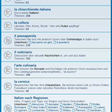
Themen:
63
la chiacchierata italiana
Qui si parla l'
Italiano
!
Themen:
168
la cultura
Literatur, Film, Kunst, Musik - hier wird
Kultur
gepflegt!
Themen:
54
il passaparola
Tauschen Sie sich mit anderen Usern über
Geheimtipps
in Italien aus!
Unterforen:
facciamo un giro
,
il quartiere
Themen:
130
il notiziario
Diskussion über aktuelle
Nachrichten
in, um und aus Italien
Themen:
762
l'arte culinaria
Hier können Sie
Rezepte
und Kochtipps mit anderen Usern austauschen und
Ihre Lieblingsgerichte weiterempfehlen... Va buono?
Themen:
196
la cornice
Besprechen Sie hier Ihre
Urlaubsfotos
. Sie können einen Link zu Ihrem Online-
Fotoalbum setzen oder einzelne Reisefotos direkt hochladen.
Themen:
48
Italien nach Regionen
Infos, Fragen und Tipps zur Region und Ihren Ortschaften
Unterforen:
Abruzzen
,
Aostatal
,
Apulien
,
Basilikata
,
Emilia-
Romagna
,
Friaul-Julisch Venetien
,
Kalabrien
,
Kampanien
,
Latium
,
Ligurien
,
Lombardei
,
Marken
,
Molise
,
Piemont
,
Sardinien
,