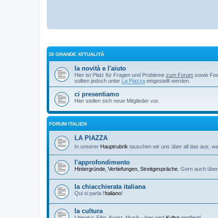
DI GRANDE ATTUALITÀ
la novità e l'aiuto
Hier ist Platz für Fragen und Probleme
zum Forum
sowie Feed
sollten jedoch unter
La Piazza
eingestellt werden.
ci presentiamo
Hier stellen sich neue Mitglieder vor.
FORUM ITALIEN
LA PIAZZA
In unserer
Hauptrubrik
tauschen wir uns über all das aus, 
l'approfondimento
Hintergründe, Vertiefungen, Streitgespräche.
Gern auch über di
la chiacchierata italiana
Qui si parla l'
Italiano
!
la cultura
Literatur, Film, Kunst, Musik - hier wird
Kultur
gepflegt!