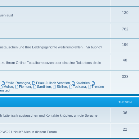
h
m
n
T
130
e
e
alien aus!
h
m
n
e
T
762
e
m
h
n
T
196
e
e
stauschen und Ihre Lieblingsgerichte weiterempfehlen... Va buono?
h
n
m
T
48
e
e
k zu Ihrem Online-Fotoalbum setzen oder einzelne Reisefotos direkt
h
m
n
e
T
333
e
,
Emilia-Romagna
,
Friaul-Julisch Venetien
,
Kalabrien
,
m
h
n
Molise
,
Piemont
,
Sardinien
,
Sizilien
,
Toskana
,
Trentino
anstadt
e
e
n
m
THEMEN
e
T
36
h Italienisch austauschen und Kontakte knüpfen, um die Sprache
n
h
e
T
22
? WG? Urlaub? Alles in diesem Forum...
m
h