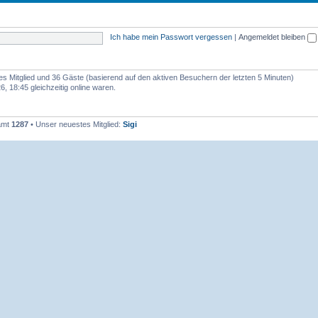
e
e
n
m
Ich habe mein Passwort vergessen
|
Angemeldet bleiben
e
n
ares Mitglied und 36 Gäste (basierend auf den aktiven Besuchern der letzten 5 Minuten)
 18:45 gleichzeitig online waren.
samt
1287
• Unser neuestes Mitglied:
Sigi