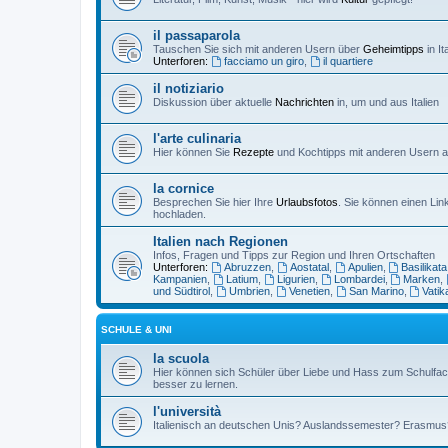
il passaparola
Tauschen Sie sich mit anderen Usern über
Geheimtipps
in It
Unterforen:
facciamo un giro
,
il quartiere
il notiziario
Diskussion über aktuelle
Nachrichten
in, um und aus Italien
l'arte culinaria
Hier können Sie
Rezepte
und Kochtipps mit anderen Usern au
la cornice
Besprechen Sie hier Ihre
Urlaubsfotos
. Sie können einen Lin
hochladen.
Italien nach Regionen
Infos, Fragen und Tipps zur Region und Ihren Ortschaften
Unterforen:
Abruzzen
,
Aostatal
,
Apulien
,
Basilikata
Kampanien
,
Latium
,
Ligurien
,
Lombardei
,
Marken
,
und Südtirol
,
Umbrien
,
Venetien
,
San Marino
,
Vatik
SCHULE & UNI
la scuola
Hier können sich Schüler über Liebe und Hass zum Schulfac
besser zu lernen.
l'università
Italienisch an deutschen Unis? Auslandssemester? Erasmus