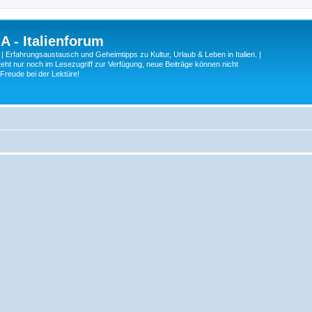
A - Italienforum
 | Erfahrungsaustausch und Geheimtipps zu Kultur, Urlaub & Leben in Italien. |
eht nur noch im Lesezugriff zur Verfügung, neue Beiträge können nicht
 Freude bei der Lektüre!