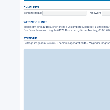
ANMELDEN
Benutzername:
Passwort:
WER IST ONLINE?
Insgesamt sind
39
Besucher online :: 2 sichtbare Mitglieder, 1 unsichtb
Der Besucherrekord liegt bei
8629
Besuchern, die am Montag, 03.08.2026,
STATISTIK
Beiträge insgesamt
49493
• Themen insgesamt
2944
• Mitglieder insge