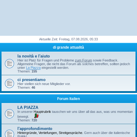
Aktuelle Zeit: Freitag, 07.08.2026, 05:33
di grande attualità
la novità e l'aiuto
Hier ist Platz für Fragen und Probleme
zum Forum
sowie Feedback.
Allgemeine Fragen, die nicht das Forum als solches betreffen, sollten jedoch
unter
La Piazza
eingestellt werden.
Themen:
155
ci presentiamo
Hier stellen sich neue Mitglieder vor.
Themen:
46
Forum Italien
LA PIAZZA
In unserer
Hauptrubrik
tauschen wir uns über all das aus, was uns momentan
bewegt.
Themen:
720
l'approfondimento
Hintergründe, Vertiefungen, Streitgespräche.
Gern auch über die italienische
Politik!