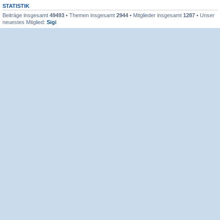
STATISTIK
Beiträge insgesamt
49493
• Themen insgesamt
2944
• Mitglieder insgesamt
1287
• Unser
neuestes Mitglied:
Sigi