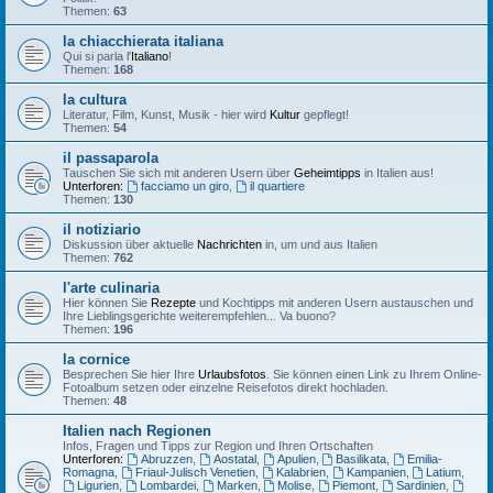
Themen:
63
la chiacchierata italiana
Qui si parla l'
Italiano
!
Themen:
168
la cultura
Literatur, Film, Kunst, Musik - hier wird
Kultur
gepflegt!
Themen:
54
il passaparola
Tauschen Sie sich mit anderen Usern über
Geheimtipps
in Italien aus!
Unterforen:
facciamo un giro
,
il quartiere
Themen:
130
il notiziario
Diskussion über aktuelle
Nachrichten
in, um und aus Italien
Themen:
762
l'arte culinaria
Hier können Sie
Rezepte
und Kochtipps mit anderen Usern austauschen und
Ihre Lieblingsgerichte weiterempfehlen... Va buono?
Themen:
196
la cornice
Besprechen Sie hier Ihre
Urlaubsfotos
. Sie können einen Link zu Ihrem Online-
Fotoalbum setzen oder einzelne Reisefotos direkt hochladen.
Themen:
48
Italien nach Regionen
Infos, Fragen und Tipps zur Region und Ihren Ortschaften
Unterforen:
Abruzzen
,
Aostatal
,
Apulien
,
Basilikata
,
Emilia-
Romagna
,
Friaul-Julisch Venetien
,
Kalabrien
,
Kampanien
,
Latium
,
Ligurien
,
Lombardei
,
Marken
,
Molise
,
Piemont
,
Sardinien
,