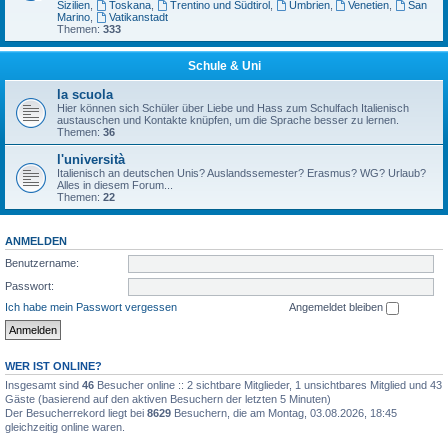
Sizilien
,
Toskana
,
Trentino und Südtirol
,
Umbrien
,
Venetien
,
San
Marino
,
Vatikanstadt
Themen:
333
Schule & Uni
la scuola
Hier können sich Schüler über Liebe und Hass zum Schulfach Italienisch
austauschen und Kontakte knüpfen, um die Sprache besser zu lernen.
Themen:
36
l'università
Italienisch an deutschen Unis? Auslandssemester? Erasmus? WG? Urlaub?
Alles in diesem Forum...
Themen:
22
ANMELDEN
Benutzername:
Passwort:
Ich habe mein Passwort vergessen
Angemeldet bleiben
WER IST ONLINE?
Insgesamt sind
46
Besucher online :: 2 sichtbare Mitglieder, 1 unsichtbares Mitglied und 43
Gäste (basierend auf den aktiven Besuchern der letzten 5 Minuten)
Der Besucherrekord liegt bei
8629
Besuchern, die am Montag, 03.08.2026, 18:45
gleichzeitig online waren.