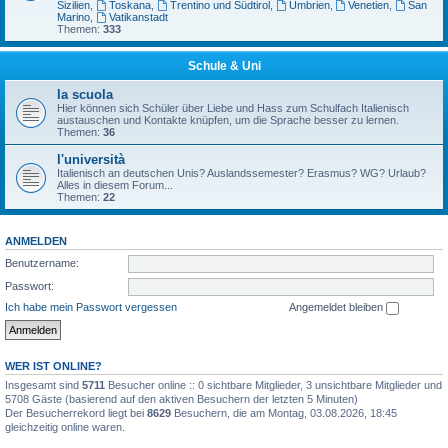
Sizilien
,
Toskana
,
Trentino und Südtirol
,
Umbrien
,
Venetien
,
San
Marino
,
Vatikanstadt
Themen:
333
Schule & Uni
la scuola
Hier können sich Schüler über Liebe und Hass zum Schulfach Italienisch
austauschen und Kontakte knüpfen, um die Sprache besser zu lernen.
Themen:
36
l'università
Italienisch an deutschen Unis? Auslandssemester? Erasmus? WG? Urlaub?
Alles in diesem Forum...
Themen:
22
ANMELDEN
Benutzername:
Passwort:
Ich habe mein Passwort vergessen
Angemeldet bleiben
WER IST ONLINE?
Insgesamt sind
5711
Besucher online :: 0 sichtbare Mitglieder, 3 unsichtbare Mitglieder und
5708 Gäste (basierend auf den aktiven Besuchern der letzten 5 Minuten)
Der Besucherrekord liegt bei
8629
Besuchern, die am Montag, 03.08.2026, 18:45
gleichzeitig online waren.