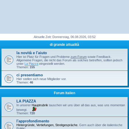
Aktuelle Zeit: Donnerstag, 06.08.2026, 03:52
di grande attualità
la novità e l'aiuto
Hier ist Platz für Fragen und Probleme
zum Forum
sowie Feedback.
Allgemeine Fragen, die nicht das Forum als solches betreffen, sollten jedoch
unter
La Piazza
eingestellt werden.
Themen:
155
ci presentiamo
Hier stellen sich neue Mitglieder vor.
Themen:
46
Forum Italien
LA PIAZZA
In unserer
Hauptrubrik
tauschen wir uns über all das aus, was uns momentan
bewegt.
Themen:
720
l'approfondimento
Hintergründe, Vertiefungen, Streitgespräche.
Gern auch über die italienische
Politik!