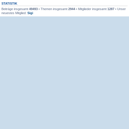
STATISTIK
Beiträge insgesamt
49493
• Themen insgesamt
2944
• Mitglieder insgesamt
1287
• Unser
neuestes Mitglied:
Sigi