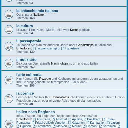
Themen:
63
la chiacchierata italiana
Qui si parla l'
Italiano
!
Themen:
168
la cultura
Literatur, Film, Kunst, Musik - hier wird
Kultur
gepflegt!
Themen:
54
il passaparola
Tauschen Sie sich mit anderen Usern über
Geheimtipps
in Italien aus!
Unterforen:
facciamo un giro
,
il quartiere
Themen:
130
il notiziario
Diskussion über aktuelle
Nachrichten
in, um und aus Italien
Themen:
762
l'arte culinaria
Hier können Sie
Rezepte
und Kochtipps mit anderen Usern austauschen und
Ihre Lieblingsgerichte weiterempfehlen... Va buono?
Themen:
196
la cornice
Besprechen Sie hier Ihre
Urlaubsfotos
. Sie können einen Link zu Ihrem Online-
Fotoalbum setzen oder einzelne Reisefotos direkt hochladen.
Themen:
48
Italien nach Regionen
Infos, Fragen und Tipps zur Region und Ihren Ortschaften
Unterforen:
Abruzzen
,
Aostatal
,
Apulien
,
Basilikata
,
Emilia-
Romagna
,
Friaul-Julisch Venetien
,
Kalabrien
,
Kampanien
,
Latium
,
Ligurien
,
Lombardei
,
Marken
,
Molise
,
Piemont
,
Sardinien
,