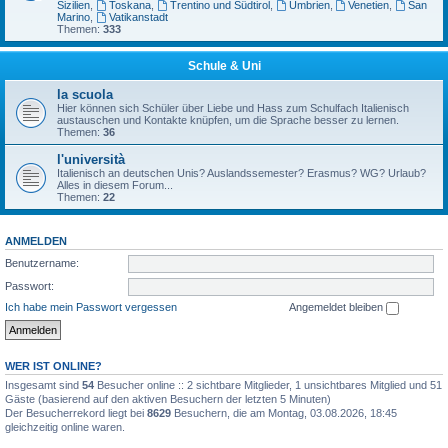
Sizilien
,
Toskana
,
Trentino und Südtirol
,
Umbrien
,
Venetien
,
San
Marino
,
Vatikanstadt
Themen:
333
Schule & Uni
la scuola
Hier können sich Schüler über Liebe und Hass zum Schulfach Italienisch
austauschen und Kontakte knüpfen, um die Sprache besser zu lernen.
Themen:
36
l'università
Italienisch an deutschen Unis? Auslandssemester? Erasmus? WG? Urlaub?
Alles in diesem Forum...
Themen:
22
ANMELDEN
Benutzername:
Passwort:
Ich habe mein Passwort vergessen
Angemeldet bleiben
WER IST ONLINE?
Insgesamt sind
54
Besucher online :: 2 sichtbare Mitglieder, 1 unsichtbares Mitglied und 51
Gäste (basierend auf den aktiven Besuchern der letzten 5 Minuten)
Der Besucherrekord liegt bei
8629
Besuchern, die am Montag, 03.08.2026, 18:45
gleichzeitig online waren.