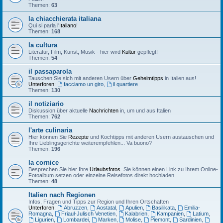
Themen:
63
la chiacchierata italiana
Qui si parla l'
Italiano
!
Themen:
168
la cultura
Literatur, Film, Kunst, Musik - hier wird
Kultur
gepflegt!
Themen:
54
il passaparola
Tauschen Sie sich mit anderen Usern über
Geheimtipps
in Italien aus!
Unterforen:
facciamo un giro
,
il quartiere
Themen:
130
il notiziario
Diskussion über aktuelle
Nachrichten
in, um und aus Italien
Themen:
762
l'arte culinaria
Hier können Sie
Rezepte
und Kochtipps mit anderen Usern austauschen und
Ihre Lieblingsgerichte weiterempfehlen... Va buono?
Themen:
196
la cornice
Besprechen Sie hier Ihre
Urlaubsfotos
. Sie können einen Link zu Ihrem Online-
Fotoalbum setzen oder einzelne Reisefotos direkt hochladen.
Themen:
48
Italien nach Regionen
Infos, Fragen und Tipps zur Region und Ihren Ortschaften
Unterforen:
Abruzzen
,
Aostatal
,
Apulien
,
Basilikata
,
Emilia-
Romagna
,
Friaul-Julisch Venetien
,
Kalabrien
,
Kampanien
,
Latium
,
Ligurien
,
Lombardei
,
Marken
,
Molise
,
Piemont
,
Sardinien
,