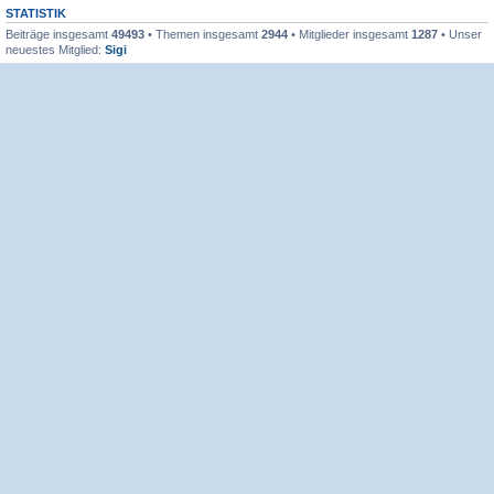
STATISTIK
Beiträge insgesamt
49493
• Themen insgesamt
2944
• Mitglieder insgesamt
1287
• Unser
neuestes Mitglied:
Sigi