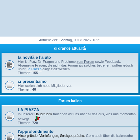
Aktuelle Zeit: Sonntag, 09.08.2026, 16:21
di grande attualità
la novità e l'aiuto
Hier ist Platz für Fragen und Probleme
zum Forum
sowie Feedback.
Allgemeine Fragen, die nicht das Forum als solches betreffen, sollten jedoch
unter
La Piazza
eingestellt werden.
Themen:
155
ci presentiamo
Hier stellen sich neue Mitglieder vor.
Themen:
46
Forum Italien
LA PIAZZA
In unserer
Hauptrubrik
tauschen wir uns über all das aus, was uns momentan
bewegt.
Themen:
720
l'approfondimento
Hintergründe, Vertiefungen, Streitgespräche.
Gern auch über die italienische
Politik!