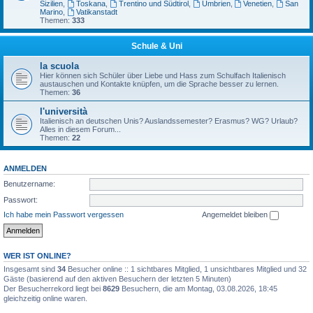
Sizilien
,
Toskana
,
Trentino und Südtirol
,
Umbrien
,
Venetien
,
San
Marino
,
Vatikanstadt
Themen:
333
Schule & Uni
la scuola
Hier können sich Schüler über Liebe und Hass zum Schulfach Italienisch
austauschen und Kontakte knüpfen, um die Sprache besser zu lernen.
Themen:
36
l'università
Italienisch an deutschen Unis? Auslandssemester? Erasmus? WG? Urlaub?
Alles in diesem Forum...
Themen:
22
ANMELDEN
Benutzername:
Passwort:
Ich habe mein Passwort vergessen
Angemeldet bleiben
WER IST ONLINE?
Insgesamt sind
34
Besucher online :: 1 sichtbares Mitglied, 1 unsichtbares Mitglied und 32
Gäste (basierend auf den aktiven Besuchern der letzten 5 Minuten)
Der Besucherrekord liegt bei
8629
Besuchern, die am Montag, 03.08.2026, 18:45
gleichzeitig online waren.