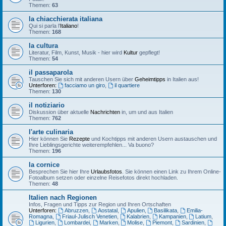
Themen:
63
la chiacchierata italiana
Qui si parla l'
Italiano
!
Themen:
168
la cultura
Literatur, Film, Kunst, Musik - hier wird
Kultur
gepflegt!
Themen:
54
il passaparola
Tauschen Sie sich mit anderen Usern über
Geheimtipps
in Italien aus!
Unterforen:
facciamo un giro
,
il quartiere
Themen:
130
il notiziario
Diskussion über aktuelle
Nachrichten
in, um und aus Italien
Themen:
762
l'arte culinaria
Hier können Sie
Rezepte
und Kochtipps mit anderen Usern austauschen und
Ihre Lieblingsgerichte weiterempfehlen... Va buono?
Themen:
196
la cornice
Besprechen Sie hier Ihre
Urlaubsfotos
. Sie können einen Link zu Ihrem Online-
Fotoalbum setzen oder einzelne Reisefotos direkt hochladen.
Themen:
48
Italien nach Regionen
Infos, Fragen und Tipps zur Region und Ihren Ortschaften
Unterforen:
Abruzzen
,
Aostatal
,
Apulien
,
Basilikata
,
Emilia-
Romagna
,
Friaul-Julisch Venetien
,
Kalabrien
,
Kampanien
,
Latium
,
Ligurien
,
Lombardei
,
Marken
,
Molise
,
Piemont
,
Sardinien
,