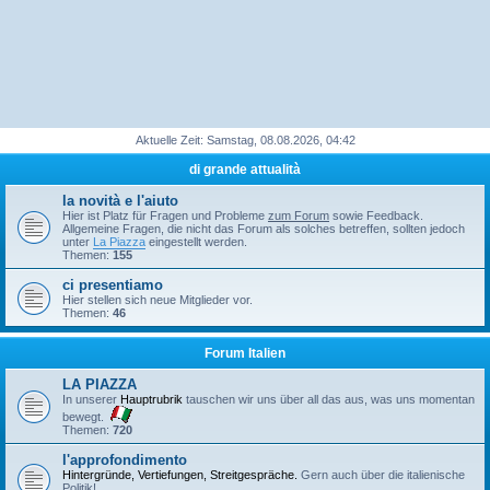
Aktuelle Zeit: Samstag, 08.08.2026, 04:42
di grande attualità
la novità e l'aiuto
Hier ist Platz für Fragen und Probleme
zum Forum
sowie Feedback.
Allgemeine Fragen, die nicht das Forum als solches betreffen, sollten jedoch
unter
La Piazza
eingestellt werden.
Themen:
155
ci presentiamo
Hier stellen sich neue Mitglieder vor.
Themen:
46
Forum Italien
LA PIAZZA
In unserer
Hauptrubrik
tauschen wir uns über all das aus, was uns momentan
bewegt.
Themen:
720
l'approfondimento
Hintergründe, Vertiefungen, Streitgespräche.
Gern auch über die italienische
Politik!