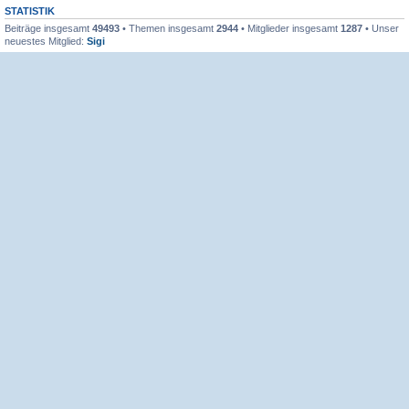
STATISTIK
Beiträge insgesamt
49493
• Themen insgesamt
2944
• Mitglieder insgesamt
1287
• Unser
neuestes Mitglied:
Sigi