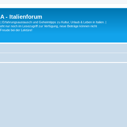
A - Italienforum
 | Erfahrungsaustausch und Geheimtipps zu Kultur, Urlaub & Leben in Italien. |
eht nur noch im Lesezugriff zur Verfügung, neue Beiträge können nicht
 Freude bei der Lektüre!