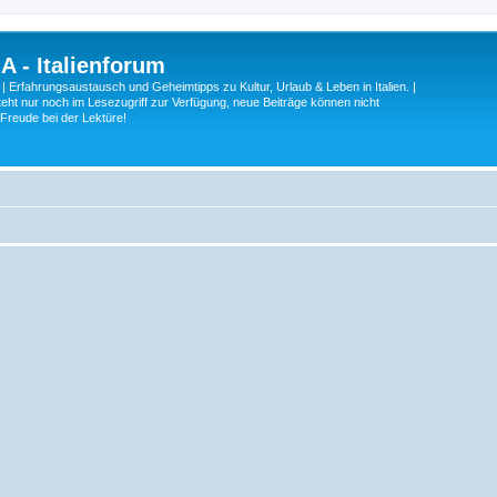
A - Italienforum
 | Erfahrungsaustausch und Geheimtipps zu Kultur, Urlaub & Leben in Italien. |
eht nur noch im Lesezugriff zur Verfügung, neue Beiträge können nicht
 Freude bei der Lektüre!