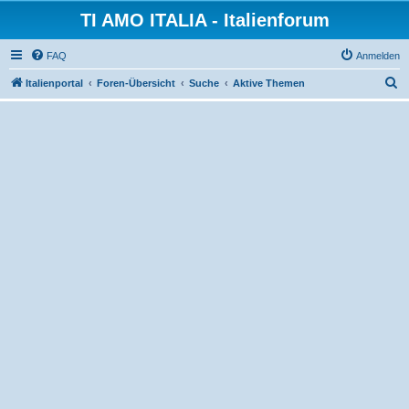
TI AMO ITALIA - Italienforum
FAQ
Anmelden
S
Italienportal
Foren-Übersicht
Suche
Aktive Themen
u
c
h
e