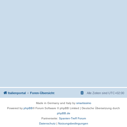
Italienportal
Foren-Übersicht
Alle Zeiten sind
UTC+02:00
Made in Germany and Italy by
smartissimo
Powered by
phpBB
® Forum Software © phpBB Limited
|
Deutsche Übersetzung durch
phpBB.de
Partnerseite:
Spanien-Treff Forum
Datenschutz
|
Nutzungsbedingungen