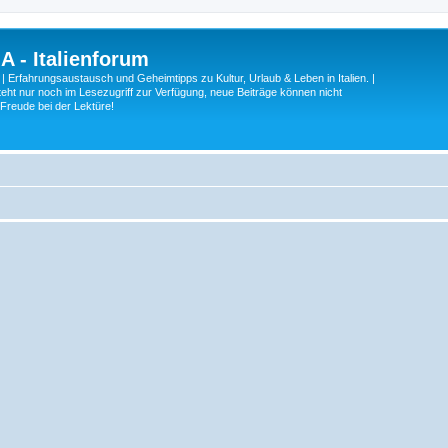
A - Italienforum
 | Erfahrungsaustausch und Geheimtipps zu Kultur, Urlaub & Leben in Italien. |
eht nur noch im Lesezugriff zur Verfügung, neue Beiträge können nicht
 Freude bei der Lektüre!