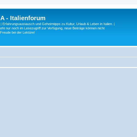
A - Italienforum
 | Erfahrungsaustausch und Geheimtipps zu Kultur, Urlaub & Leben in Italien. |
eht nur noch im Lesezugriff zur Verfügung, neue Beiträge können nicht
 Freude bei der Lektüre!