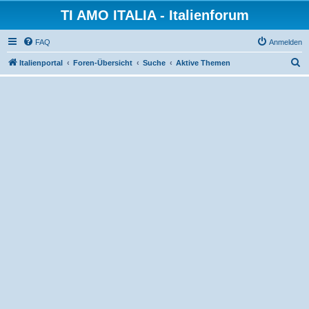
TI AMO ITALIA - Italienforum
FAQ
Anmelden
S
Italienportal
Foren-Übersicht
Suche
Aktive Themen
u
c
h
e