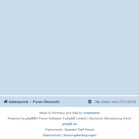
Italienportal
Foren-Übersicht
Alle Zeiten sind
UTC+02:00
Made in Germany and Italy by
smartissimo
Powered by
phpBB
® Forum Software © phpBB Limited
|
Deutsche Übersetzung durch
phpBB.de
Partnerseite:
Spanien-Treff Forum
Datenschutz
|
Nutzungsbedingungen