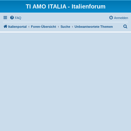
TI AMO ITALIA - Italienforum
FAQ
Anmelden
S
Italienportal
Foren-Übersicht
Suche
Unbeantwortete Themen
u
c
h
e