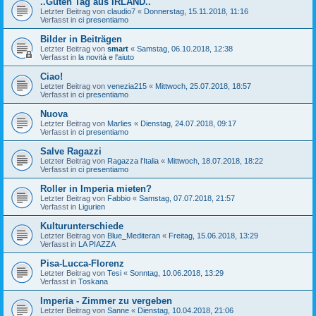
..Guten Tag aus IRLAND..
Letzter Beitrag von
claudio7
«
Donnerstag, 15.11.2018, 11:16
Verfasst in
ci presentiamo
Bilder in Beiträgen
Letzter Beitrag von
smart
«
Samstag, 06.10.2018, 12:38
Verfasst in
la novità e l'aiuto
Ciao!
Letzter Beitrag von
venezia215
«
Mittwoch, 25.07.2018, 18:57
Verfasst in
ci presentiamo
Nuova
Letzter Beitrag von
Marlies
«
Dienstag, 24.07.2018, 09:17
Verfasst in
ci presentiamo
Salve Ragazzi
Letzter Beitrag von
Ragazza l'Italia
«
Mittwoch, 18.07.2018, 18:22
Verfasst in
ci presentiamo
Roller in Imperia mieten?
Letzter Beitrag von
Fabbio
«
Samstag, 07.07.2018, 21:57
Verfasst in
Ligurien
Kulturunterschiede
Letzter Beitrag von
Blue_Mediteran
«
Freitag, 15.06.2018, 13:29
Verfasst in
LA PIAZZA
Pisa-Lucca-Florenz
Letzter Beitrag von
Tesi
«
Sonntag, 10.06.2018, 13:29
Verfasst in
Toskana
Imperia - Zimmer zu vergeben
Letzter Beitrag von
Sanne
«
Dienstag, 10.04.2018, 21:06