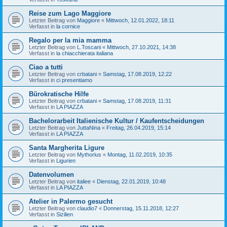
Reise zum Lago Maggiore
Letzter Beitrag von
Maggiore
«
Mittwoch, 12.01.2022, 18:11
Verfasst in
la cornice
Regalo per la mia mamma
Letzter Beitrag von
L.Toscani
«
Mittwoch, 27.10.2021, 14:38
Verfasst in
la chiacchierata italiana
Ciao a tutti
Letzter Beitrag von
crbatani
«
Samstag, 17.08.2019, 12:22
Verfasst in
ci presentiamo
Bürokratische Hilfe
Letzter Beitrag von
crbatani
«
Samstag, 17.08.2019, 11:31
Verfasst in
LA PIAZZA
Bachelorarbeit Italienische Kultur / Kaufentscheidungen
Letzter Beitrag von
JuttaNina
«
Freitag, 26.04.2019, 15:14
Verfasst in
LA PIAZZA
Santa Margherita Ligure
Letzter Beitrag von
Mythorius
«
Montag, 11.02.2019, 10:35
Verfasst in
Ligurien
Datenvolumen
Letzter Beitrag von
italiee
«
Dienstag, 22.01.2019, 10:48
Verfasst in
LA PIAZZA
Atelier in Palermo gesucht
Letzter Beitrag von
claudio7
«
Donnerstag, 15.11.2018, 12:27
Verfasst in
Sizilien