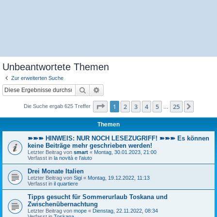
Unbeantwortete Themen
Zur erweiterten Suche
Suche
Erweiterte Suche
Seite
1
von
25
1
2
3
4
5
25
Nächst
Die Suche ergab 625 Treffer
…
Themen
➽➽➽ HINWEIS: NUR NOCH LESEZUGRIFF! ➽➽➽ Es können
keine Beiträge mehr geschrieben werden!
Letzter Beitrag von
smart
«
Montag, 30.01.2023, 21:00
Verfasst in
la novità e l'aiuto
Drei Monate Italien
Letzter Beitrag von
Sigi
«
Montag, 19.12.2022, 11:13
Verfasst in
il quartiere
Tipps gesucht für Sommerurlaub Toskana und
Zwischenübernachtung
Letzter Beitrag von
mope
«
Dienstag, 22.11.2022, 08:34
Verfasst in
Toskana