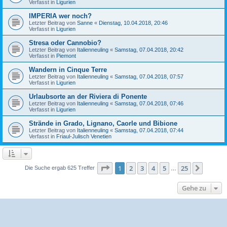
Verfasst in
Ligurien
IMPERIA wer noch?
Letzter Beitrag von
Sanne
«
Dienstag, 10.04.2018, 20:46
Verfasst in
Ligurien
Stresa oder Cannobio?
Letzter Beitrag von
Italienneuling
«
Samstag, 07.04.2018, 20:42
Verfasst in
Piemont
Wandern in Cinque Terre
Letzter Beitrag von
Italienneuling
«
Samstag, 07.04.2018, 07:57
Verfasst in
Ligurien
Urlaubsorte an der Riviera di Ponente
Letzter Beitrag von
Italienneuling
«
Samstag, 07.04.2018, 07:46
Verfasst in
Ligurien
Strände in Grado, Lignano, Caorle und Bibione
Letzter Beitrag von
Italienneuling
«
Samstag, 07.04.2018, 07:44
Verfasst in
Friaul-Julisch Venetien
Seite
1
von
25
1
2
3
4
5
25
Nächst
Die Suche ergab 625 Treffer
…
Gehe zu