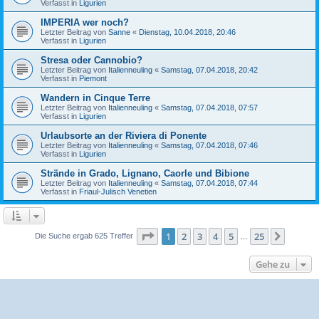
Verfasst in
Ligurien
IMPERIA wer noch?
Letzter Beitrag von
Sanne
«
Dienstag, 10.04.2018, 20:46
Verfasst in
Ligurien
Stresa oder Cannobio?
Letzter Beitrag von
Italienneuling
«
Samstag, 07.04.2018, 20:42
Verfasst in
Piemont
Wandern in Cinque Terre
Letzter Beitrag von
Italienneuling
«
Samstag, 07.04.2018, 07:57
Verfasst in
Ligurien
Urlaubsorte an der Riviera di Ponente
Letzter Beitrag von
Italienneuling
«
Samstag, 07.04.2018, 07:46
Verfasst in
Ligurien
Strände in Grado, Lignano, Caorle und Bibione
Letzter Beitrag von
Italienneuling
«
Samstag, 07.04.2018, 07:44
Verfasst in
Friaul-Julisch Venetien
Seite
1
von
25
1
2
3
4
5
25
Nächst
Die Suche ergab 625 Treffer
…
Gehe zu