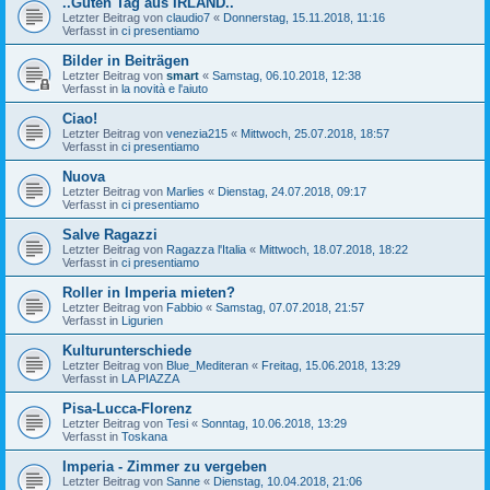
..Guten Tag aus IRLAND..
Letzter Beitrag von
claudio7
«
Donnerstag, 15.11.2018, 11:16
Verfasst in
ci presentiamo
Bilder in Beiträgen
Letzter Beitrag von
smart
«
Samstag, 06.10.2018, 12:38
Verfasst in
la novità e l'aiuto
Ciao!
Letzter Beitrag von
venezia215
«
Mittwoch, 25.07.2018, 18:57
Verfasst in
ci presentiamo
Nuova
Letzter Beitrag von
Marlies
«
Dienstag, 24.07.2018, 09:17
Verfasst in
ci presentiamo
Salve Ragazzi
Letzter Beitrag von
Ragazza l'Italia
«
Mittwoch, 18.07.2018, 18:22
Verfasst in
ci presentiamo
Roller in Imperia mieten?
Letzter Beitrag von
Fabbio
«
Samstag, 07.07.2018, 21:57
Verfasst in
Ligurien
Kulturunterschiede
Letzter Beitrag von
Blue_Mediteran
«
Freitag, 15.06.2018, 13:29
Verfasst in
LA PIAZZA
Pisa-Lucca-Florenz
Letzter Beitrag von
Tesi
«
Sonntag, 10.06.2018, 13:29
Verfasst in
Toskana
Imperia - Zimmer zu vergeben
Letzter Beitrag von
Sanne
«
Dienstag, 10.04.2018, 21:06