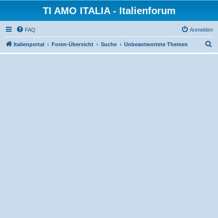
TI AMO ITALIA - Italienforum
FAQ
Anmelden
S
Italienportal
Foren-Übersicht
Suche
Unbeantwortete Themen
u
c
h
e