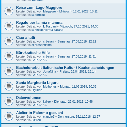
Reise zum Lago Maggiore
Letzter Beitrag von
Maggiore
«
Mittwoch, 12.01.2022, 18:11
Verfasst in
la cornice
Regalo per la mia mamma
Letzter Beitrag von
L.Toscani
«
Mittwoch, 27.10.2021, 14:38
Verfasst in
la chiacchierata italiana
Ciao a tutti
Letzter Beitrag von
crbatani
«
Samstag, 17.08.2019, 12:22
Verfasst in
ci presentiamo
Bürokratische Hilfe
Letzter Beitrag von
crbatani
«
Samstag, 17.08.2019, 11:31
Verfasst in
LA PIAZZA
Bachelorarbeit Italienische Kultur / Kaufentscheidungen
Letzter Beitrag von
JuttaNina
«
Freitag, 26.04.2019, 15:14
Verfasst in
LA PIAZZA
Santa Margherita Ligure
Letzter Beitrag von
Mythorius
«
Montag, 11.02.2019, 10:35
Verfasst in
Ligurien
Datenvolumen
Letzter Beitrag von
italiee
«
Dienstag, 22.01.2019, 10:48
Verfasst in
LA PIAZZA
Atelier in Palermo gesucht
Letzter Beitrag von
claudio7
«
Donnerstag, 15.11.2018, 12:27
Verfasst in
Sizilien