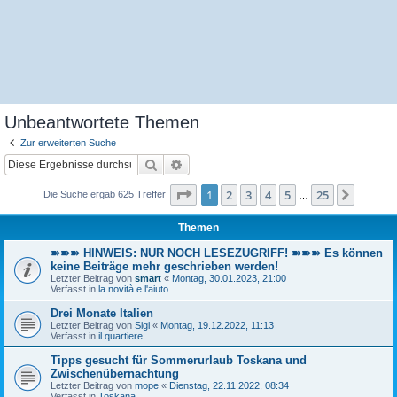
Unbeantwortete Themen
Zur erweiterten Suche
Suche
Erweiterte Suche
Seite
1
von
25
1
2
3
4
5
25
Nächst
Die Suche ergab 625 Treffer
…
Themen
➽➽➽ HINWEIS: NUR NOCH LESEZUGRIFF! ➽➽➽ Es können
keine Beiträge mehr geschrieben werden!
Letzter Beitrag von
smart
«
Montag, 30.01.2023, 21:00
Verfasst in
la novità e l'aiuto
Drei Monate Italien
Letzter Beitrag von
Sigi
«
Montag, 19.12.2022, 11:13
Verfasst in
il quartiere
Tipps gesucht für Sommerurlaub Toskana und
Zwischenübernachtung
Letzter Beitrag von
mope
«
Dienstag, 22.11.2022, 08:34
Verfasst in
Toskana