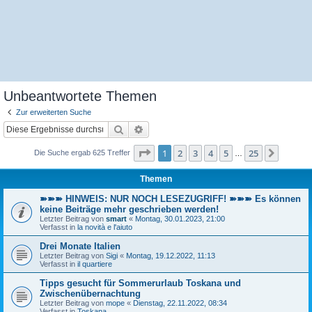
Unbeantwortete Themen
Zur erweiterten Suche
Suche
Erweiterte Suche
Seite
1
von
25
1
2
3
4
5
25
Nächst
Die Suche ergab 625 Treffer
…
Themen
➽➽➽ HINWEIS: NUR NOCH LESEZUGRIFF! ➽➽➽ Es können
keine Beiträge mehr geschrieben werden!
Letzter Beitrag von
smart
«
Montag, 30.01.2023, 21:00
Verfasst in
la novità e l'aiuto
Drei Monate Italien
Letzter Beitrag von
Sigi
«
Montag, 19.12.2022, 11:13
Verfasst in
il quartiere
Tipps gesucht für Sommerurlaub Toskana und
Zwischenübernachtung
Letzter Beitrag von
mope
«
Dienstag, 22.11.2022, 08:34
Verfasst in
Toskana