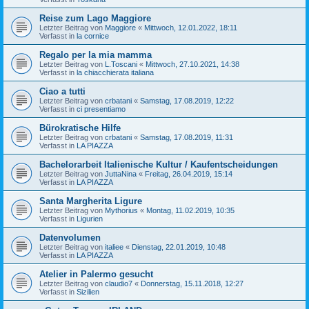
Reise zum Lago Maggiore
Letzter Beitrag von
Maggiore
«
Mittwoch, 12.01.2022, 18:11
Verfasst in
la cornice
Regalo per la mia mamma
Letzter Beitrag von
L.Toscani
«
Mittwoch, 27.10.2021, 14:38
Verfasst in
la chiacchierata italiana
Ciao a tutti
Letzter Beitrag von
crbatani
«
Samstag, 17.08.2019, 12:22
Verfasst in
ci presentiamo
Bürokratische Hilfe
Letzter Beitrag von
crbatani
«
Samstag, 17.08.2019, 11:31
Verfasst in
LA PIAZZA
Bachelorarbeit Italienische Kultur / Kaufentscheidungen
Letzter Beitrag von
JuttaNina
«
Freitag, 26.04.2019, 15:14
Verfasst in
LA PIAZZA
Santa Margherita Ligure
Letzter Beitrag von
Mythorius
«
Montag, 11.02.2019, 10:35
Verfasst in
Ligurien
Datenvolumen
Letzter Beitrag von
italiee
«
Dienstag, 22.01.2019, 10:48
Verfasst in
LA PIAZZA
Atelier in Palermo gesucht
Letzter Beitrag von
claudio7
«
Donnerstag, 15.11.2018, 12:27
Verfasst in
Sizilien