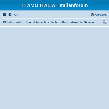
TI AMO ITALIA - Italienforum
FAQ
Anmelden
S
Italienportal
Foren-Übersicht
Suche
Unbeantwortete Themen
u
c
h
e