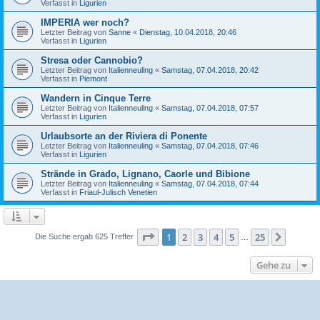
Verfasst in
Ligurien
IMPERIA wer noch?
Letzter Beitrag von
Sanne
«
Dienstag, 10.04.2018, 20:46
Verfasst in
Ligurien
Stresa oder Cannobio?
Letzter Beitrag von
Italienneuling
«
Samstag, 07.04.2018, 20:42
Verfasst in
Piemont
Wandern in Cinque Terre
Letzter Beitrag von
Italienneuling
«
Samstag, 07.04.2018, 07:57
Verfasst in
Ligurien
Urlaubsorte an der Riviera di Ponente
Letzter Beitrag von
Italienneuling
«
Samstag, 07.04.2018, 07:46
Verfasst in
Ligurien
Strände in Grado, Lignano, Caorle und Bibione
Letzter Beitrag von
Italienneuling
«
Samstag, 07.04.2018, 07:44
Verfasst in
Friaul-Julisch Venetien
Seite
1
von
25
1
2
3
4
5
25
Nächst
Die Suche ergab 625 Treffer
…
Gehe zu