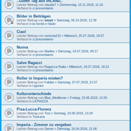
..Guten Tag aus IRLAND..
Letzter Beitrag von
claudio7
«
Donnerstag, 15.11.2018, 11:16
Verfasst in
ci presentiamo
Bilder in Beiträgen
Letzter Beitrag von
smart
«
Samstag, 06.10.2018, 12:38
Verfasst in
la novità e l'aiuto
Ciao!
Letzter Beitrag von
venezia215
«
Mittwoch, 25.07.2018, 18:57
Verfasst in
ci presentiamo
Nuova
Letzter Beitrag von
Marlies
«
Dienstag, 24.07.2018, 09:17
Verfasst in
ci presentiamo
Salve Ragazzi
Letzter Beitrag von
Ragazza l'Italia
«
Mittwoch, 18.07.2018, 18:22
Verfasst in
ci presentiamo
Roller in Imperia mieten?
Letzter Beitrag von
Fabbio
«
Samstag, 07.07.2018, 21:57
Verfasst in
Ligurien
Kulturunterschiede
Letzter Beitrag von
Blue_Mediteran
«
Freitag, 15.06.2018, 13:29
Verfasst in
LA PIAZZA
Pisa-Lucca-Florenz
Letzter Beitrag von
Tesi
«
Sonntag, 10.06.2018, 13:29
Verfasst in
Toskana
Imperia - Zimmer zu vergeben
Letzter Beitrag von
Sanne
«
Dienstag, 10.04.2018, 21:06