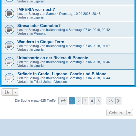
Verfasst in
Ligurien
IMPERIA wer noch?
Letzter Beitrag von
Sanne
«
Dienstag, 10.04.2018, 20:46
Verfasst in
Ligurien
Stresa oder Cannobio?
Letzter Beitrag von
Italienneuling
«
Samstag, 07.04.2018, 20:42
Verfasst in
Piemont
Wandern in Cinque Terre
Letzter Beitrag von
Italienneuling
«
Samstag, 07.04.2018, 07:57
Verfasst in
Ligurien
Urlaubsorte an der Riviera di Ponente
Letzter Beitrag von
Italienneuling
«
Samstag, 07.04.2018, 07:46
Verfasst in
Ligurien
Strände in Grado, Lignano, Caorle und Bibione
Letzter Beitrag von
Italienneuling
«
Samstag, 07.04.2018, 07:44
Verfasst in
Friaul-Julisch Venetien
Seite
1
von
25
1
2
3
4
5
25
Nächst
Die Suche ergab 625 Treffer
…
Gehe zu