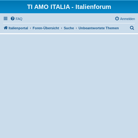
TI AMO ITALIA - Italienforum
FAQ
Anmelden
S
Italienportal
Foren-Übersicht
Suche
Unbeantwortete Themen
u
c
h
e