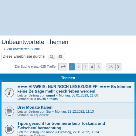
Unbeantwortete Themen
Zur erweiterten Suche
Suche
Erweiterte Suche
Seite
1
von
25
1
2
3
4
5
25
Nächst
Die Suche ergab 625 Treffer
…
Themen
➽➽➽ HINWEIS: NUR NOCH LESEZUGRIFF! ➽➽➽ Es können
keine Beiträge mehr geschrieben werden!
Letzter Beitrag von
smart
«
Montag, 30.01.2023, 21:00
Verfasst in
la novità e l'aiuto
Drei Monate Italien
Letzter Beitrag von
Sigi
«
Montag, 19.12.2022, 11:13
Verfasst in
il quartiere
Tipps gesucht für Sommerurlaub Toskana und
Zwischenübernachtung
Letzter Beitrag von
mope
«
Dienstag, 22.11.2022, 08:34
Verfasst in
Toskana