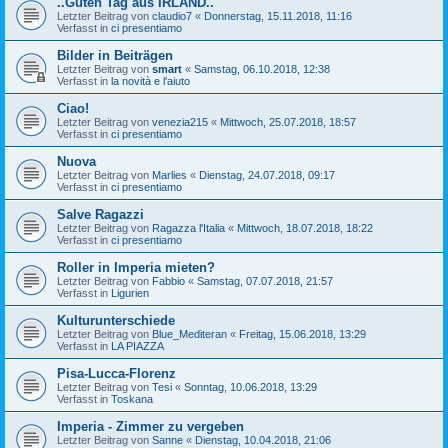
..Guten Tag aus IRLAND..
Letzter Beitrag von
claudio7
«
Donnerstag, 15.11.2018, 11:16
Verfasst in
ci presentiamo
Bilder in Beiträgen
Letzter Beitrag von
smart
«
Samstag, 06.10.2018, 12:38
Verfasst in
la novità e l'aiuto
Ciao!
Letzter Beitrag von
venezia215
«
Mittwoch, 25.07.2018, 18:57
Verfasst in
ci presentiamo
Nuova
Letzter Beitrag von
Marlies
«
Dienstag, 24.07.2018, 09:17
Verfasst in
ci presentiamo
Salve Ragazzi
Letzter Beitrag von
Ragazza l'Italia
«
Mittwoch, 18.07.2018, 18:22
Verfasst in
ci presentiamo
Roller in Imperia mieten?
Letzter Beitrag von
Fabbio
«
Samstag, 07.07.2018, 21:57
Verfasst in
Ligurien
Kulturunterschiede
Letzter Beitrag von
Blue_Mediteran
«
Freitag, 15.06.2018, 13:29
Verfasst in
LA PIAZZA
Pisa-Lucca-Florenz
Letzter Beitrag von
Tesi
«
Sonntag, 10.06.2018, 13:29
Verfasst in
Toskana
Imperia - Zimmer zu vergeben
Letzter Beitrag von
Sanne
«
Dienstag, 10.04.2018, 21:06