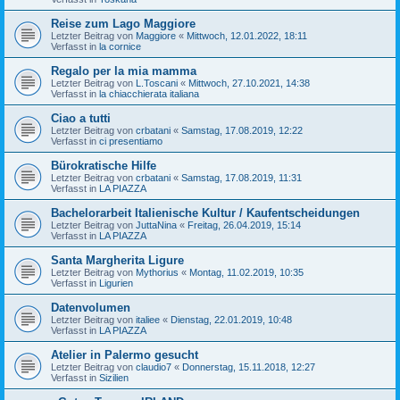
Reise zum Lago Maggiore
Letzter Beitrag von
Maggiore
«
Mittwoch, 12.01.2022, 18:11
Verfasst in
la cornice
Regalo per la mia mamma
Letzter Beitrag von
L.Toscani
«
Mittwoch, 27.10.2021, 14:38
Verfasst in
la chiacchierata italiana
Ciao a tutti
Letzter Beitrag von
crbatani
«
Samstag, 17.08.2019, 12:22
Verfasst in
ci presentiamo
Bürokratische Hilfe
Letzter Beitrag von
crbatani
«
Samstag, 17.08.2019, 11:31
Verfasst in
LA PIAZZA
Bachelorarbeit Italienische Kultur / Kaufentscheidungen
Letzter Beitrag von
JuttaNina
«
Freitag, 26.04.2019, 15:14
Verfasst in
LA PIAZZA
Santa Margherita Ligure
Letzter Beitrag von
Mythorius
«
Montag, 11.02.2019, 10:35
Verfasst in
Ligurien
Datenvolumen
Letzter Beitrag von
italiee
«
Dienstag, 22.01.2019, 10:48
Verfasst in
LA PIAZZA
Atelier in Palermo gesucht
Letzter Beitrag von
claudio7
«
Donnerstag, 15.11.2018, 12:27
Verfasst in
Sizilien