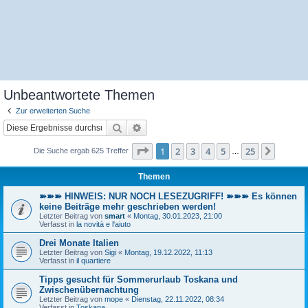
Unbeantwortete Themen
Zur erweiterten Suche
Suche
Erweiterte Suche
Seite
1
von
25
1
2
3
4
5
25
Nächst
Die Suche ergab 625 Treffer
…
Themen
➽➽➽ HINWEIS: NUR NOCH LESEZUGRIFF! ➽➽➽ Es können
keine Beiträge mehr geschrieben werden!
Letzter Beitrag von
smart
«
Montag, 30.01.2023, 21:00
Verfasst in
la novità e l'aiuto
Drei Monate Italien
Letzter Beitrag von
Sigi
«
Montag, 19.12.2022, 11:13
Verfasst in
il quartiere
Tipps gesucht für Sommerurlaub Toskana und
Zwischenübernachtung
Letzter Beitrag von
mope
«
Dienstag, 22.11.2022, 08:34
Verfasst in
Toskana