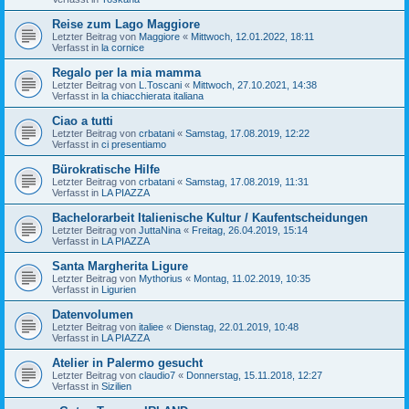
Reise zum Lago Maggiore
Letzter Beitrag von
Maggiore
«
Mittwoch, 12.01.2022, 18:11
Verfasst in
la cornice
Regalo per la mia mamma
Letzter Beitrag von
L.Toscani
«
Mittwoch, 27.10.2021, 14:38
Verfasst in
la chiacchierata italiana
Ciao a tutti
Letzter Beitrag von
crbatani
«
Samstag, 17.08.2019, 12:22
Verfasst in
ci presentiamo
Bürokratische Hilfe
Letzter Beitrag von
crbatani
«
Samstag, 17.08.2019, 11:31
Verfasst in
LA PIAZZA
Bachelorarbeit Italienische Kultur / Kaufentscheidungen
Letzter Beitrag von
JuttaNina
«
Freitag, 26.04.2019, 15:14
Verfasst in
LA PIAZZA
Santa Margherita Ligure
Letzter Beitrag von
Mythorius
«
Montag, 11.02.2019, 10:35
Verfasst in
Ligurien
Datenvolumen
Letzter Beitrag von
italiee
«
Dienstag, 22.01.2019, 10:48
Verfasst in
LA PIAZZA
Atelier in Palermo gesucht
Letzter Beitrag von
claudio7
«
Donnerstag, 15.11.2018, 12:27
Verfasst in
Sizilien