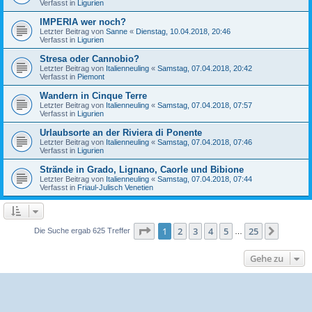
Verfasst in
Ligurien
IMPERIA wer noch?
Letzter Beitrag von
Sanne
«
Dienstag, 10.04.2018, 20:46
Verfasst in
Ligurien
Stresa oder Cannobio?
Letzter Beitrag von
Italienneuling
«
Samstag, 07.04.2018, 20:42
Verfasst in
Piemont
Wandern in Cinque Terre
Letzter Beitrag von
Italienneuling
«
Samstag, 07.04.2018, 07:57
Verfasst in
Ligurien
Urlaubsorte an der Riviera di Ponente
Letzter Beitrag von
Italienneuling
«
Samstag, 07.04.2018, 07:46
Verfasst in
Ligurien
Strände in Grado, Lignano, Caorle und Bibione
Letzter Beitrag von
Italienneuling
«
Samstag, 07.04.2018, 07:44
Verfasst in
Friaul-Julisch Venetien
Seite
1
von
25
1
2
3
4
5
25
Nächst
Die Suche ergab 625 Treffer
…
Gehe zu