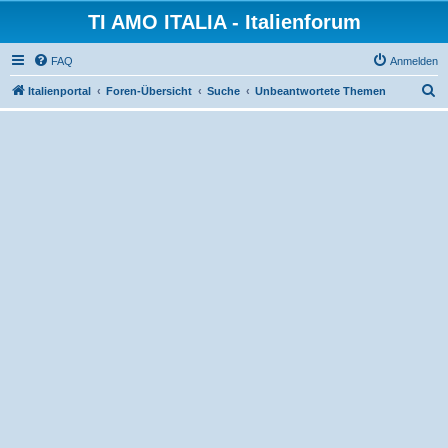
TI AMO ITALIA - Italienforum
FAQ
Anmelden
S
Italienportal
Foren-Übersicht
Suche
Unbeantwortete Themen
u
c
h
e