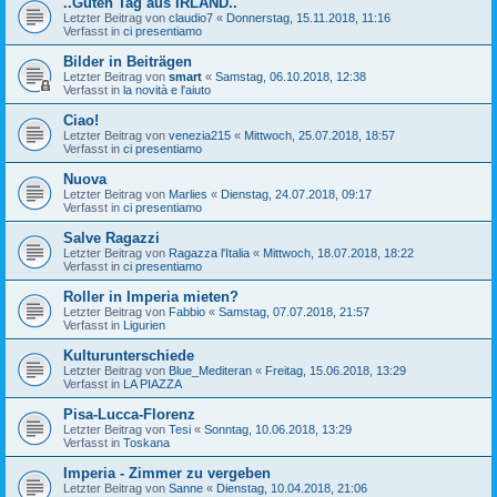
..Guten Tag aus IRLAND..
Letzter Beitrag von
claudio7
«
Donnerstag, 15.11.2018, 11:16
Verfasst in
ci presentiamo
Bilder in Beiträgen
Letzter Beitrag von
smart
«
Samstag, 06.10.2018, 12:38
Verfasst in
la novità e l'aiuto
Ciao!
Letzter Beitrag von
venezia215
«
Mittwoch, 25.07.2018, 18:57
Verfasst in
ci presentiamo
Nuova
Letzter Beitrag von
Marlies
«
Dienstag, 24.07.2018, 09:17
Verfasst in
ci presentiamo
Salve Ragazzi
Letzter Beitrag von
Ragazza l'Italia
«
Mittwoch, 18.07.2018, 18:22
Verfasst in
ci presentiamo
Roller in Imperia mieten?
Letzter Beitrag von
Fabbio
«
Samstag, 07.07.2018, 21:57
Verfasst in
Ligurien
Kulturunterschiede
Letzter Beitrag von
Blue_Mediteran
«
Freitag, 15.06.2018, 13:29
Verfasst in
LA PIAZZA
Pisa-Lucca-Florenz
Letzter Beitrag von
Tesi
«
Sonntag, 10.06.2018, 13:29
Verfasst in
Toskana
Imperia - Zimmer zu vergeben
Letzter Beitrag von
Sanne
«
Dienstag, 10.04.2018, 21:06