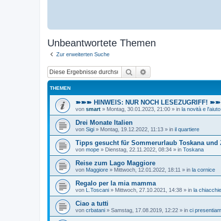
Unbeantwortete Themen
Zur erweiterten Suche
Suche
Erweiterte Suche
THEMEN
➽➽➽ HINWEIS: NUR NOCH LESEZUGRIFF! ➽➽➽ E
von
smart
»
Montag, 30.01.2023, 21:00
» in
la novità e l'aiuto
Drei Monate Italien
von
Sigi
»
Montag, 19.12.2022, 11:13
» in
il quartiere
Tipps gesucht für Sommerurlaub Toskana und
von
mope
»
Dienstag, 22.11.2022, 08:34
» in
Toskana
Reise zum Lago Maggiore
von
Maggiore
»
Mittwoch, 12.01.2022, 18:11
» in
la cornice
Regalo per la mia mamma
von
L.Toscani
»
Mittwoch, 27.10.2021, 14:38
» in
la chiacchie
Ciao a tutti
von
crbatani
»
Samstag, 17.08.2019, 12:22
» in
ci presentia