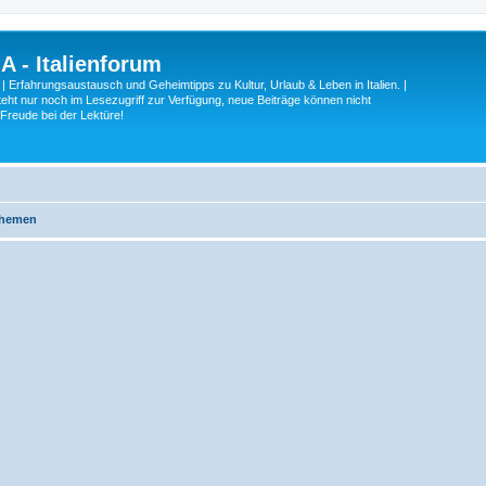
A - Italienforum
 | Erfahrungsaustausch und Geheimtipps zu Kultur, Urlaub & Leben in Italien. |
eht nur noch im Lesezugriff zur Verfügung, neue Beiträge können nicht
 Freude bei der Lektüre!
Themen