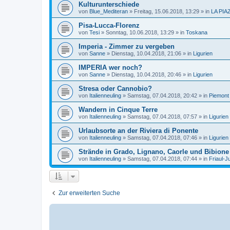
Kulturunterschiede
von
Blue_Mediteran
»
Freitag, 15.06.2018, 13:29
» in
LA PIA
Pisa-Lucca-Florenz
von
Tesi
»
Sonntag, 10.06.2018, 13:29
» in
Toskana
Imperia - Zimmer zu vergeben
von
Sanne
»
Dienstag, 10.04.2018, 21:06
» in
Ligurien
IMPERIA wer noch?
von
Sanne
»
Dienstag, 10.04.2018, 20:46
» in
Ligurien
Stresa oder Cannobio?
von
Italienneuling
»
Samstag, 07.04.2018, 20:42
» in
Piemont
Wandern in Cinque Terre
von
Italienneuling
»
Samstag, 07.04.2018, 07:57
» in
Ligurien
Urlaubsorte an der Riviera di Ponente
von
Italienneuling
»
Samstag, 07.04.2018, 07:46
» in
Ligurien
Strände in Grado, Lignano, Caorle und Bibione
von
Italienneuling
»
Samstag, 07.04.2018, 07:44
» in
Friaul-J
Zur erweiterten Suche