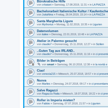
Bürokratische Hilfe
von
crbatani
»
Samstag, 17.08.2019, 11:31
» in
LA PIAZZA
Bachelorarbeit Italienische Kultur / Kaufentsc
von
JuttaNina
»
Freitag, 26.04.2019, 15:14
» in
LA PIAZZA
Santa Margherita Ligure
von
Mythorius
»
Montag, 11.02.2019, 10:35
» in
Ligurien
Datenvolumen
von
italiee
»
Dienstag, 22.01.2019, 10:48
» in
LA PIAZZA
Atelier in Palermo gesucht
von
claudio7
»
Donnerstag, 15.11.2018, 12:27
» in
Sizilien
..Guten Tag aus IRLAND..
von
claudio7
»
Donnerstag, 15.11.2018, 11:16
» in
ci present
Bilder in Beiträgen
von
smart
»
Samstag, 06.10.2018, 12:38
» in
la novità e 
Ciao!
von
venezia215
»
Mittwoch, 25.07.2018, 18:57
» in
ci presen
Nuova
von
Marlies
»
Dienstag, 24.07.2018, 09:17
» in
ci presentiam
Salve Ragazzi
von
Ragazza l'Italia
»
Mittwoch, 18.07.2018, 18:22
» in
ci pr
Roller in Imperia mieten?
von
Fabbio
»
Samstag, 07.07.2018, 21:57
» in
Ligurien