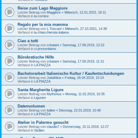
Reise zum Lago Maggiore
Letzter Beitrag von
Maggiore
«
Mittwoch, 12.01.2022, 18:11
Verfasst in
la cornice
Regalo per la mia mamma
Letzter Beitrag von
L.Toscani
«
Mittwoch, 27.10.2021, 14:38
Verfasst in
la chiacchierata italiana
Ciao a tutti
Letzter Beitrag von
crbatani
«
Samstag, 17.08.2019, 12:22
Verfasst in
ci presentiamo
Bürokratische Hilfe
Letzter Beitrag von
crbatani
«
Samstag, 17.08.2019, 11:31
Verfasst in
LA PIAZZA
Bachelorarbeit Italienische Kultur / Kaufentscheidungen
Letzter Beitrag von
JuttaNina
«
Freitag, 26.04.2019, 15:14
Verfasst in
LA PIAZZA
Santa Margherita Ligure
Letzter Beitrag von
Mythorius
«
Montag, 11.02.2019, 10:35
Verfasst in
Ligurien
Datenvolumen
Letzter Beitrag von
italiee
«
Dienstag, 22.01.2019, 10:48
Verfasst in
LA PIAZZA
Atelier in Palermo gesucht
Letzter Beitrag von
claudio7
«
Donnerstag, 15.11.2018, 12:27
Verfasst in
Sizilien