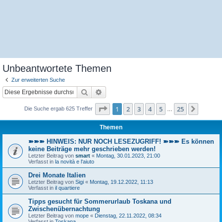
Unbeantwortete Themen
Zur erweiterten Suche
Suche
Erweiterte Suche
Seite
1
von
25
1
2
3
4
5
25
Nächst
Die Suche ergab 625 Treffer
…
Themen
➽➽➽ HINWEIS: NUR NOCH LESEZUGRIFF! ➽➽➽ Es können
keine Beiträge mehr geschrieben werden!
Letzter Beitrag von
smart
«
Montag, 30.01.2023, 21:00
Verfasst in
la novità e l'aiuto
Drei Monate Italien
Letzter Beitrag von
Sigi
«
Montag, 19.12.2022, 11:13
Verfasst in
il quartiere
Tipps gesucht für Sommerurlaub Toskana und
Zwischenübernachtung
Letzter Beitrag von
mope
«
Dienstag, 22.11.2022, 08:34
Verfasst in
Toskana