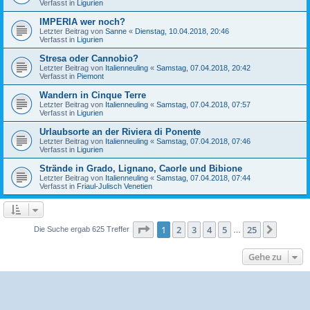
Verfasst in
Ligurien
IMPERIA wer noch?
Letzter Beitrag von
Sanne
«
Dienstag, 10.04.2018, 20:46
Verfasst in
Ligurien
Stresa oder Cannobio?
Letzter Beitrag von
Italienneuling
«
Samstag, 07.04.2018, 20:42
Verfasst in
Piemont
Wandern in Cinque Terre
Letzter Beitrag von
Italienneuling
«
Samstag, 07.04.2018, 07:57
Verfasst in
Ligurien
Urlaubsorte an der Riviera di Ponente
Letzter Beitrag von
Italienneuling
«
Samstag, 07.04.2018, 07:46
Verfasst in
Ligurien
Strände in Grado, Lignano, Caorle und Bibione
Letzter Beitrag von
Italienneuling
«
Samstag, 07.04.2018, 07:44
Verfasst in
Friaul-Julisch Venetien
Seite
1
von
25
1
2
3
4
5
25
Nächst
Die Suche ergab 625 Treffer
…
Gehe zu