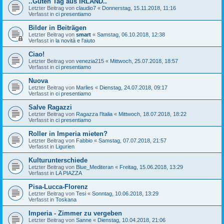
..Guten Tag aus IRLAND..
Letzter Beitrag von
claudio7
«
Donnerstag, 15.11.2018, 11:16
Verfasst in
ci presentiamo
Bilder in Beiträgen
Letzter Beitrag von
smart
«
Samstag, 06.10.2018, 12:38
Verfasst in
la novità e l'aiuto
Ciao!
Letzter Beitrag von
venezia215
«
Mittwoch, 25.07.2018, 18:57
Verfasst in
ci presentiamo
Nuova
Letzter Beitrag von
Marlies
«
Dienstag, 24.07.2018, 09:17
Verfasst in
ci presentiamo
Salve Ragazzi
Letzter Beitrag von
Ragazza l'Italia
«
Mittwoch, 18.07.2018, 18:22
Verfasst in
ci presentiamo
Roller in Imperia mieten?
Letzter Beitrag von
Fabbio
«
Samstag, 07.07.2018, 21:57
Verfasst in
Ligurien
Kulturunterschiede
Letzter Beitrag von
Blue_Mediteran
«
Freitag, 15.06.2018, 13:29
Verfasst in
LA PIAZZA
Pisa-Lucca-Florenz
Letzter Beitrag von
Tesi
«
Sonntag, 10.06.2018, 13:29
Verfasst in
Toskana
Imperia - Zimmer zu vergeben
Letzter Beitrag von
Sanne
«
Dienstag, 10.04.2018, 21:06