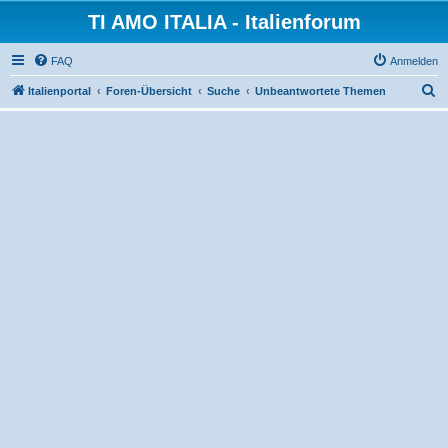
TI AMO ITALIA - Italienforum
FAQ
Anmelden
S
Italienportal
Foren-Übersicht
Suche
Unbeantwortete Themen
u
c
h
e