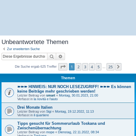
Unbeantwortete Themen
Zur erweiterten Suche
Suche
Erweiterte Suche
Seite
1
von
25
1
2
3
4
5
25
Nächst
Die Suche ergab 625 Treffer
…
Themen
➽➽➽ HINWEIS: NUR NOCH LESEZUGRIFF! ➽➽➽ Es können
keine Beiträge mehr geschrieben werden!
Letzter Beitrag von
smart
«
Montag, 30.01.2023, 21:00
Verfasst in
la novità e l'aiuto
Drei Monate Italien
Letzter Beitrag von
Sigi
«
Montag, 19.12.2022, 11:13
Verfasst in
il quartiere
Tipps gesucht für Sommerurlaub Toskana und
Zwischenübernachtung
Letzter Beitrag von
mope
«
Dienstag, 22.11.2022, 08:34
Verfasst in
Toskana