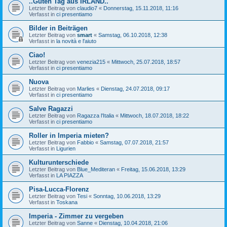
..Guten Tag aus IRLAND..
Letzter Beitrag von
claudio7
«
Donnerstag, 15.11.2018, 11:16
Verfasst in
ci presentiamo
Bilder in Beiträgen
Letzter Beitrag von
smart
«
Samstag, 06.10.2018, 12:38
Verfasst in
la novità e l'aiuto
Ciao!
Letzter Beitrag von
venezia215
«
Mittwoch, 25.07.2018, 18:57
Verfasst in
ci presentiamo
Nuova
Letzter Beitrag von
Marlies
«
Dienstag, 24.07.2018, 09:17
Verfasst in
ci presentiamo
Salve Ragazzi
Letzter Beitrag von
Ragazza l'Italia
«
Mittwoch, 18.07.2018, 18:22
Verfasst in
ci presentiamo
Roller in Imperia mieten?
Letzter Beitrag von
Fabbio
«
Samstag, 07.07.2018, 21:57
Verfasst in
Ligurien
Kulturunterschiede
Letzter Beitrag von
Blue_Mediteran
«
Freitag, 15.06.2018, 13:29
Verfasst in
LA PIAZZA
Pisa-Lucca-Florenz
Letzter Beitrag von
Tesi
«
Sonntag, 10.06.2018, 13:29
Verfasst in
Toskana
Imperia - Zimmer zu vergeben
Letzter Beitrag von
Sanne
«
Dienstag, 10.04.2018, 21:06