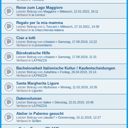
Reise zum Lago Maggiore
Letzter Beitrag von
Maggiore
«
Mittwoch, 12.01.2022, 18:11
Verfasst in
la cornice
Regalo per la mia mamma
Letzter Beitrag von
L.Toscani
«
Mittwoch, 27.10.2021, 14:38
Verfasst in
la chiacchierata italiana
Ciao a tutti
Letzter Beitrag von
crbatani
«
Samstag, 17.08.2019, 12:22
Verfasst in
ci presentiamo
Bürokratische Hilfe
Letzter Beitrag von
crbatani
«
Samstag, 17.08.2019, 11:31
Verfasst in
LA PIAZZA
Bachelorarbeit Italienische Kultur / Kaufentscheidungen
Letzter Beitrag von
JuttaNina
«
Freitag, 26.04.2019, 15:14
Verfasst in
LA PIAZZA
Santa Margherita Ligure
Letzter Beitrag von
Mythorius
«
Montag, 11.02.2019, 10:35
Verfasst in
Ligurien
Datenvolumen
Letzter Beitrag von
italiee
«
Dienstag, 22.01.2019, 10:48
Verfasst in
LA PIAZZA
Atelier in Palermo gesucht
Letzter Beitrag von
claudio7
«
Donnerstag, 15.11.2018, 12:27
Verfasst in
Sizilien