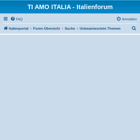
TI AMO ITALIA - Italienforum
FAQ
Anmelden
S
Italienportal
Foren-Übersicht
Suche
Unbeantwortete Themen
u
c
h
e