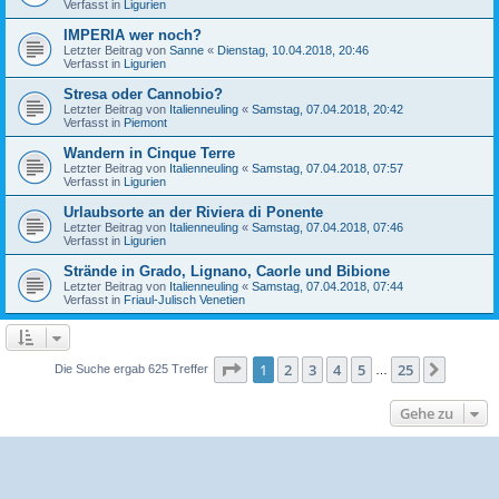
Verfasst in
Ligurien
IMPERIA wer noch?
Letzter Beitrag von
Sanne
«
Dienstag, 10.04.2018, 20:46
Verfasst in
Ligurien
Stresa oder Cannobio?
Letzter Beitrag von
Italienneuling
«
Samstag, 07.04.2018, 20:42
Verfasst in
Piemont
Wandern in Cinque Terre
Letzter Beitrag von
Italienneuling
«
Samstag, 07.04.2018, 07:57
Verfasst in
Ligurien
Urlaubsorte an der Riviera di Ponente
Letzter Beitrag von
Italienneuling
«
Samstag, 07.04.2018, 07:46
Verfasst in
Ligurien
Strände in Grado, Lignano, Caorle und Bibione
Letzter Beitrag von
Italienneuling
«
Samstag, 07.04.2018, 07:44
Verfasst in
Friaul-Julisch Venetien
Seite
1
von
25
1
2
3
4
5
25
Nächst
Die Suche ergab 625 Treffer
…
Gehe zu