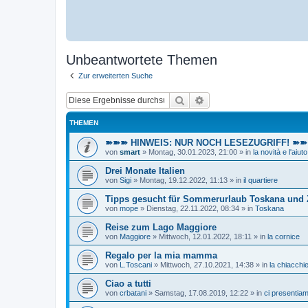
Unbeantwortete Themen
Zur erweiterten Suche
Suche
Erweiterte Suche
THEMEN
➽➽➽ HINWEIS: NUR NOCH LESEZUGRIFF! ➽➽➽ E
von
smart
»
Montag, 30.01.2023, 21:00
» in
la novità e l'aiuto
Drei Monate Italien
von
Sigi
»
Montag, 19.12.2022, 11:13
» in
il quartiere
Tipps gesucht für Sommerurlaub Toskana und
von
mope
»
Dienstag, 22.11.2022, 08:34
» in
Toskana
Reise zum Lago Maggiore
von
Maggiore
»
Mittwoch, 12.01.2022, 18:11
» in
la cornice
Regalo per la mia mamma
von
L.Toscani
»
Mittwoch, 27.10.2021, 14:38
» in
la chiacchie
Ciao a tutti
von
crbatani
»
Samstag, 17.08.2019, 12:22
» in
ci presentia