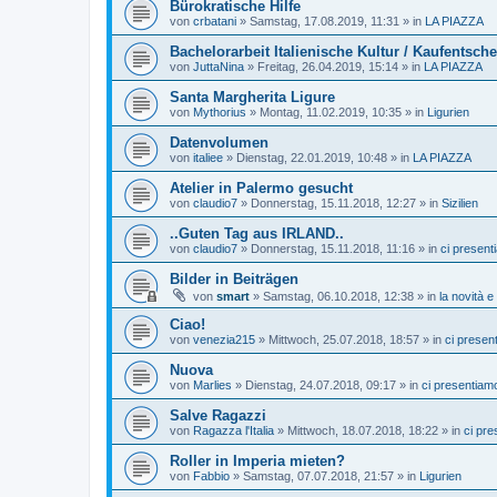
Bürokratische Hilfe
von
crbatani
»
Samstag, 17.08.2019, 11:31
» in
LA PIAZZA
Bachelorarbeit Italienische Kultur / Kaufentsc
von
JuttaNina
»
Freitag, 26.04.2019, 15:14
» in
LA PIAZZA
Santa Margherita Ligure
von
Mythorius
»
Montag, 11.02.2019, 10:35
» in
Ligurien
Datenvolumen
von
italiee
»
Dienstag, 22.01.2019, 10:48
» in
LA PIAZZA
Atelier in Palermo gesucht
von
claudio7
»
Donnerstag, 15.11.2018, 12:27
» in
Sizilien
..Guten Tag aus IRLAND..
von
claudio7
»
Donnerstag, 15.11.2018, 11:16
» in
ci present
Bilder in Beiträgen
von
smart
»
Samstag, 06.10.2018, 12:38
» in
la novità e 
Ciao!
von
venezia215
»
Mittwoch, 25.07.2018, 18:57
» in
ci presen
Nuova
von
Marlies
»
Dienstag, 24.07.2018, 09:17
» in
ci presentiam
Salve Ragazzi
von
Ragazza l'Italia
»
Mittwoch, 18.07.2018, 18:22
» in
ci pr
Roller in Imperia mieten?
von
Fabbio
»
Samstag, 07.07.2018, 21:57
» in
Ligurien