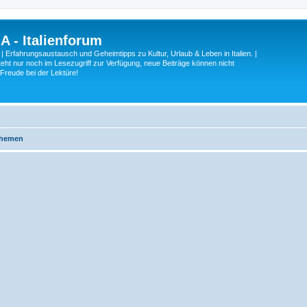
A - Italienforum
 | Erfahrungsaustausch und Geheimtipps zu Kultur, Urlaub & Leben in Italien. |
eht nur noch im Lesezugriff zur Verfügung, neue Beiträge können nicht
 Freude bei der Lektüre!
Themen