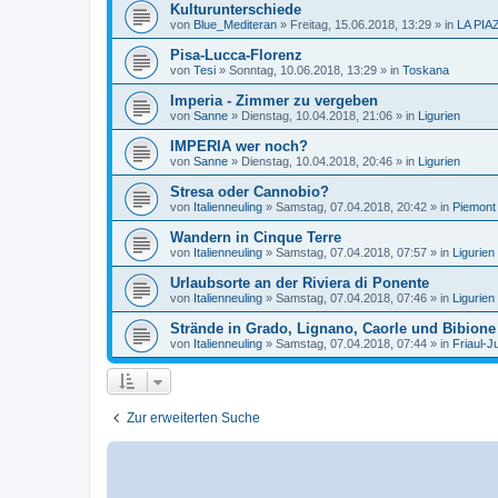
Kulturunterschiede
von
Blue_Mediteran
»
Freitag, 15.06.2018, 13:29
» in
LA PIA
Pisa-Lucca-Florenz
von
Tesi
»
Sonntag, 10.06.2018, 13:29
» in
Toskana
Imperia - Zimmer zu vergeben
von
Sanne
»
Dienstag, 10.04.2018, 21:06
» in
Ligurien
IMPERIA wer noch?
von
Sanne
»
Dienstag, 10.04.2018, 20:46
» in
Ligurien
Stresa oder Cannobio?
von
Italienneuling
»
Samstag, 07.04.2018, 20:42
» in
Piemont
Wandern in Cinque Terre
von
Italienneuling
»
Samstag, 07.04.2018, 07:57
» in
Ligurien
Urlaubsorte an der Riviera di Ponente
von
Italienneuling
»
Samstag, 07.04.2018, 07:46
» in
Ligurien
Strände in Grado, Lignano, Caorle und Bibione
von
Italienneuling
»
Samstag, 07.04.2018, 07:44
» in
Friaul-J
Zur erweiterten Suche