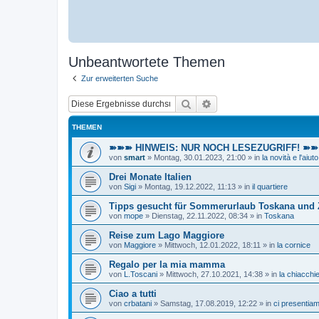
Unbeantwortete Themen
Zur erweiterten Suche
Suche
Erweiterte Suche
THEMEN
➽➽➽ HINWEIS: NUR NOCH LESEZUGRIFF! ➽➽➽ E
von
smart
»
Montag, 30.01.2023, 21:00
» in
la novità e l'aiuto
Drei Monate Italien
von
Sigi
»
Montag, 19.12.2022, 11:13
» in
il quartiere
Tipps gesucht für Sommerurlaub Toskana und
von
mope
»
Dienstag, 22.11.2022, 08:34
» in
Toskana
Reise zum Lago Maggiore
von
Maggiore
»
Mittwoch, 12.01.2022, 18:11
» in
la cornice
Regalo per la mia mamma
von
L.Toscani
»
Mittwoch, 27.10.2021, 14:38
» in
la chiacchie
Ciao a tutti
von
crbatani
»
Samstag, 17.08.2019, 12:22
» in
ci presentia