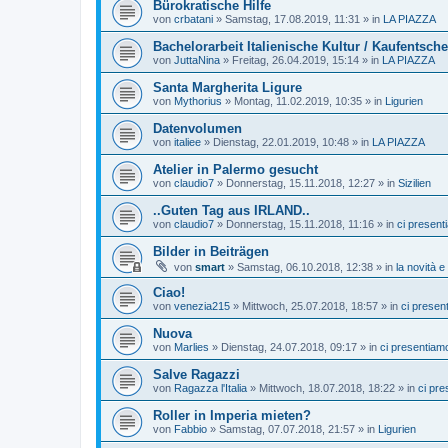
Bürokratische Hilfe
von
crbatani
»
Samstag, 17.08.2019, 11:31
» in
LA PIAZZA
Bachelorarbeit Italienische Kultur / Kaufentsc
von
JuttaNina
»
Freitag, 26.04.2019, 15:14
» in
LA PIAZZA
Santa Margherita Ligure
von
Mythorius
»
Montag, 11.02.2019, 10:35
» in
Ligurien
Datenvolumen
von
italiee
»
Dienstag, 22.01.2019, 10:48
» in
LA PIAZZA
Atelier in Palermo gesucht
von
claudio7
»
Donnerstag, 15.11.2018, 12:27
» in
Sizilien
..Guten Tag aus IRLAND..
von
claudio7
»
Donnerstag, 15.11.2018, 11:16
» in
ci present
Bilder in Beiträgen
von
smart
»
Samstag, 06.10.2018, 12:38
» in
la novità e 
Ciao!
von
venezia215
»
Mittwoch, 25.07.2018, 18:57
» in
ci presen
Nuova
von
Marlies
»
Dienstag, 24.07.2018, 09:17
» in
ci presentiam
Salve Ragazzi
von
Ragazza l'Italia
»
Mittwoch, 18.07.2018, 18:22
» in
ci pr
Roller in Imperia mieten?
von
Fabbio
»
Samstag, 07.07.2018, 21:57
» in
Ligurien