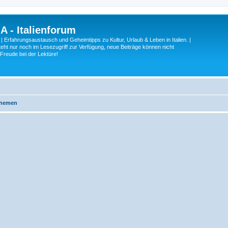
A - Italienforum
 | Erfahrungsaustausch und Geheimtipps zu Kultur, Urlaub & Leben in Italien. |
eht nur noch im Lesezugriff zur Verfügung, neue Beiträge können nicht
 Freude bei der Lektüre!
Themen