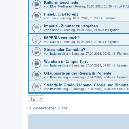
Kulturunterschiede
von
Blue_Mediteran
»
Freitag, 15.06.2018, 13:29
» in
LA PIA
Pisa-Lucca-Florenz
von
Tesi
»
Sonntag, 10.06.2018, 13:29
» in
Toskana
Imperia - Zimmer zu vergeben
von
Sanne
»
Dienstag, 10.04.2018, 21:06
» in
Ligurien
IMPERIA wer noch?
von
Sanne
»
Dienstag, 10.04.2018, 20:46
» in
Ligurien
Stresa oder Cannobio?
von
Italienneuling
»
Samstag, 07.04.2018, 20:42
» in
Piemont
Wandern in Cinque Terre
von
Italienneuling
»
Samstag, 07.04.2018, 07:57
» in
Ligurien
Urlaubsorte an der Riviera di Ponente
von
Italienneuling
»
Samstag, 07.04.2018, 07:46
» in
Ligurien
Strände in Grado, Lignano, Caorle und Bibione
von
Italienneuling
»
Samstag, 07.04.2018, 07:44
» in
Friaul-J
Zur erweiterten Suche