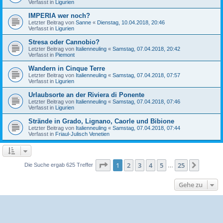
Verfasst in
Ligurien
IMPERIA wer noch?
Letzter Beitrag von
Sanne
«
Dienstag, 10.04.2018, 20:46
Verfasst in
Ligurien
Stresa oder Cannobio?
Letzter Beitrag von
Italienneuling
«
Samstag, 07.04.2018, 20:42
Verfasst in
Piemont
Wandern in Cinque Terre
Letzter Beitrag von
Italienneuling
«
Samstag, 07.04.2018, 07:57
Verfasst in
Ligurien
Urlaubsorte an der Riviera di Ponente
Letzter Beitrag von
Italienneuling
«
Samstag, 07.04.2018, 07:46
Verfasst in
Ligurien
Strände in Grado, Lignano, Caorle und Bibione
Letzter Beitrag von
Italienneuling
«
Samstag, 07.04.2018, 07:44
Verfasst in
Friaul-Julisch Venetien
Seite
1
von
25
1
2
3
4
5
25
Nächst
Die Suche ergab 625 Treffer
…
Gehe zu