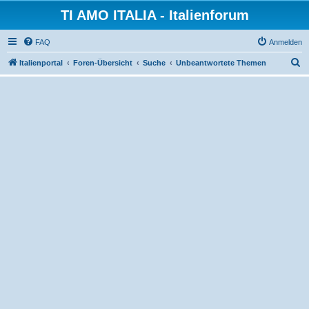
TI AMO ITALIA - Italienforum
FAQ
Anmelden
S
Italienportal
Foren-Übersicht
Suche
Unbeantwortete Themen
u
c
h
e