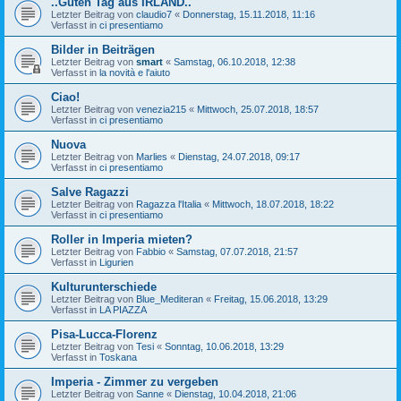
..Guten Tag aus IRLAND..
Letzter Beitrag von
claudio7
«
Donnerstag, 15.11.2018, 11:16
Verfasst in
ci presentiamo
Bilder in Beiträgen
Letzter Beitrag von
smart
«
Samstag, 06.10.2018, 12:38
Verfasst in
la novità e l'aiuto
Ciao!
Letzter Beitrag von
venezia215
«
Mittwoch, 25.07.2018, 18:57
Verfasst in
ci presentiamo
Nuova
Letzter Beitrag von
Marlies
«
Dienstag, 24.07.2018, 09:17
Verfasst in
ci presentiamo
Salve Ragazzi
Letzter Beitrag von
Ragazza l'Italia
«
Mittwoch, 18.07.2018, 18:22
Verfasst in
ci presentiamo
Roller in Imperia mieten?
Letzter Beitrag von
Fabbio
«
Samstag, 07.07.2018, 21:57
Verfasst in
Ligurien
Kulturunterschiede
Letzter Beitrag von
Blue_Mediteran
«
Freitag, 15.06.2018, 13:29
Verfasst in
LA PIAZZA
Pisa-Lucca-Florenz
Letzter Beitrag von
Tesi
«
Sonntag, 10.06.2018, 13:29
Verfasst in
Toskana
Imperia - Zimmer zu vergeben
Letzter Beitrag von
Sanne
«
Dienstag, 10.04.2018, 21:06