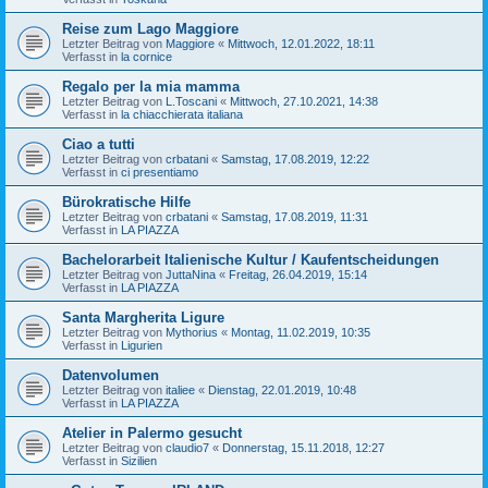
Reise zum Lago Maggiore
Letzter Beitrag von
Maggiore
«
Mittwoch, 12.01.2022, 18:11
Verfasst in
la cornice
Regalo per la mia mamma
Letzter Beitrag von
L.Toscani
«
Mittwoch, 27.10.2021, 14:38
Verfasst in
la chiacchierata italiana
Ciao a tutti
Letzter Beitrag von
crbatani
«
Samstag, 17.08.2019, 12:22
Verfasst in
ci presentiamo
Bürokratische Hilfe
Letzter Beitrag von
crbatani
«
Samstag, 17.08.2019, 11:31
Verfasst in
LA PIAZZA
Bachelorarbeit Italienische Kultur / Kaufentscheidungen
Letzter Beitrag von
JuttaNina
«
Freitag, 26.04.2019, 15:14
Verfasst in
LA PIAZZA
Santa Margherita Ligure
Letzter Beitrag von
Mythorius
«
Montag, 11.02.2019, 10:35
Verfasst in
Ligurien
Datenvolumen
Letzter Beitrag von
italiee
«
Dienstag, 22.01.2019, 10:48
Verfasst in
LA PIAZZA
Atelier in Palermo gesucht
Letzter Beitrag von
claudio7
«
Donnerstag, 15.11.2018, 12:27
Verfasst in
Sizilien