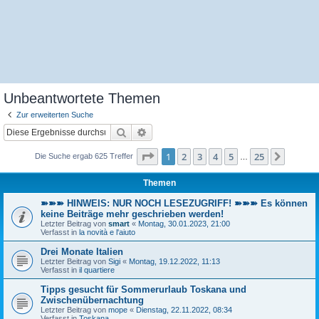
Unbeantwortete Themen
Zur erweiterten Suche
Suche
Erweiterte Suche
Seite
1
von
25
1
2
3
4
5
25
Nächst
Die Suche ergab 625 Treffer
…
Themen
➽➽➽ HINWEIS: NUR NOCH LESEZUGRIFF! ➽➽➽ Es können
keine Beiträge mehr geschrieben werden!
Letzter Beitrag von
smart
«
Montag, 30.01.2023, 21:00
Verfasst in
la novità e l'aiuto
Drei Monate Italien
Letzter Beitrag von
Sigi
«
Montag, 19.12.2022, 11:13
Verfasst in
il quartiere
Tipps gesucht für Sommerurlaub Toskana und
Zwischenübernachtung
Letzter Beitrag von
mope
«
Dienstag, 22.11.2022, 08:34
Verfasst in
Toskana