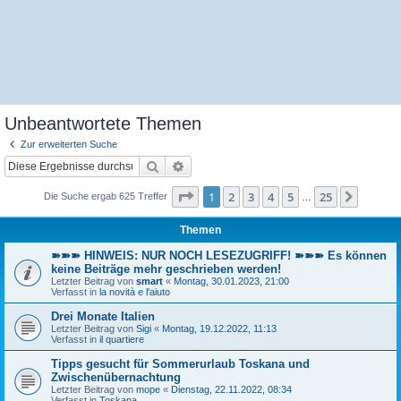
Unbeantwortete Themen
Zur erweiterten Suche
Suche
Erweiterte Suche
Seite
1
von
25
1
2
3
4
5
25
Nächst
Die Suche ergab 625 Treffer
…
Themen
➽➽➽ HINWEIS: NUR NOCH LESEZUGRIFF! ➽➽➽ Es können
keine Beiträge mehr geschrieben werden!
Letzter Beitrag von
smart
«
Montag, 30.01.2023, 21:00
Verfasst in
la novità e l'aiuto
Drei Monate Italien
Letzter Beitrag von
Sigi
«
Montag, 19.12.2022, 11:13
Verfasst in
il quartiere
Tipps gesucht für Sommerurlaub Toskana und
Zwischenübernachtung
Letzter Beitrag von
mope
«
Dienstag, 22.11.2022, 08:34
Verfasst in
Toskana