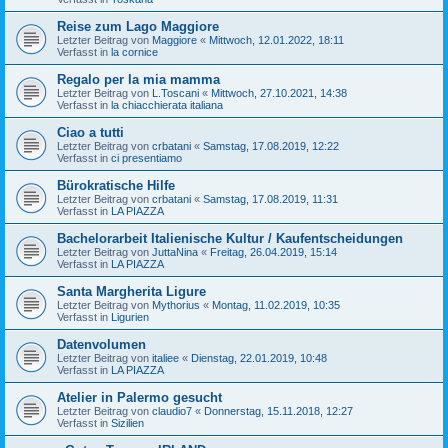
Reise zum Lago Maggiore
Letzter Beitrag von
Maggiore
«
Mittwoch, 12.01.2022, 18:11
Verfasst in
la cornice
Regalo per la mia mamma
Letzter Beitrag von
L.Toscani
«
Mittwoch, 27.10.2021, 14:38
Verfasst in
la chiacchierata italiana
Ciao a tutti
Letzter Beitrag von
crbatani
«
Samstag, 17.08.2019, 12:22
Verfasst in
ci presentiamo
Bürokratische Hilfe
Letzter Beitrag von
crbatani
«
Samstag, 17.08.2019, 11:31
Verfasst in
LA PIAZZA
Bachelorarbeit Italienische Kultur / Kaufentscheidungen
Letzter Beitrag von
JuttaNina
«
Freitag, 26.04.2019, 15:14
Verfasst in
LA PIAZZA
Santa Margherita Ligure
Letzter Beitrag von
Mythorius
«
Montag, 11.02.2019, 10:35
Verfasst in
Ligurien
Datenvolumen
Letzter Beitrag von
italiee
«
Dienstag, 22.01.2019, 10:48
Verfasst in
LA PIAZZA
Atelier in Palermo gesucht
Letzter Beitrag von
claudio7
«
Donnerstag, 15.11.2018, 12:27
Verfasst in
Sizilien