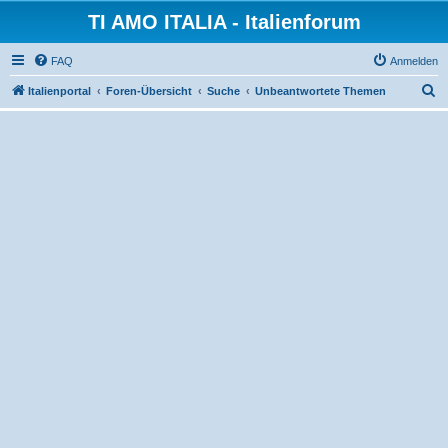
TI AMO ITALIA - Italienforum
FAQ
Anmelden
S
Italienportal
Foren-Übersicht
Suche
Unbeantwortete Themen
u
c
h
e