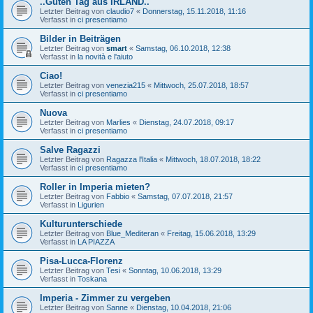
..Guten Tag aus IRLAND..
Letzter Beitrag von
claudio7
«
Donnerstag, 15.11.2018, 11:16
Verfasst in
ci presentiamo
Bilder in Beiträgen
Letzter Beitrag von
smart
«
Samstag, 06.10.2018, 12:38
Verfasst in
la novità e l'aiuto
Ciao!
Letzter Beitrag von
venezia215
«
Mittwoch, 25.07.2018, 18:57
Verfasst in
ci presentiamo
Nuova
Letzter Beitrag von
Marlies
«
Dienstag, 24.07.2018, 09:17
Verfasst in
ci presentiamo
Salve Ragazzi
Letzter Beitrag von
Ragazza l'Italia
«
Mittwoch, 18.07.2018, 18:22
Verfasst in
ci presentiamo
Roller in Imperia mieten?
Letzter Beitrag von
Fabbio
«
Samstag, 07.07.2018, 21:57
Verfasst in
Ligurien
Kulturunterschiede
Letzter Beitrag von
Blue_Mediteran
«
Freitag, 15.06.2018, 13:29
Verfasst in
LA PIAZZA
Pisa-Lucca-Florenz
Letzter Beitrag von
Tesi
«
Sonntag, 10.06.2018, 13:29
Verfasst in
Toskana
Imperia - Zimmer zu vergeben
Letzter Beitrag von
Sanne
«
Dienstag, 10.04.2018, 21:06