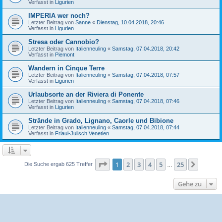
Verfasst in
Ligurien
IMPERIA wer noch?
Letzter Beitrag von
Sanne
«
Dienstag, 10.04.2018, 20:46
Verfasst in
Ligurien
Stresa oder Cannobio?
Letzter Beitrag von
Italienneuling
«
Samstag, 07.04.2018, 20:42
Verfasst in
Piemont
Wandern in Cinque Terre
Letzter Beitrag von
Italienneuling
«
Samstag, 07.04.2018, 07:57
Verfasst in
Ligurien
Urlaubsorte an der Riviera di Ponente
Letzter Beitrag von
Italienneuling
«
Samstag, 07.04.2018, 07:46
Verfasst in
Ligurien
Strände in Grado, Lignano, Caorle und Bibione
Letzter Beitrag von
Italienneuling
«
Samstag, 07.04.2018, 07:44
Verfasst in
Friaul-Julisch Venetien
Seite
1
von
25
1
2
3
4
5
25
Nächst
Die Suche ergab 625 Treffer
…
Gehe zu