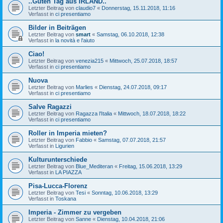
..Guten Tag aus IRLAND..
Letzter Beitrag von
claudio7
«
Donnerstag, 15.11.2018, 11:16
Verfasst in
ci presentiamo
Bilder in Beiträgen
Letzter Beitrag von
smart
«
Samstag, 06.10.2018, 12:38
Verfasst in
la novità e l'aiuto
Ciao!
Letzter Beitrag von
venezia215
«
Mittwoch, 25.07.2018, 18:57
Verfasst in
ci presentiamo
Nuova
Letzter Beitrag von
Marlies
«
Dienstag, 24.07.2018, 09:17
Verfasst in
ci presentiamo
Salve Ragazzi
Letzter Beitrag von
Ragazza l'Italia
«
Mittwoch, 18.07.2018, 18:22
Verfasst in
ci presentiamo
Roller in Imperia mieten?
Letzter Beitrag von
Fabbio
«
Samstag, 07.07.2018, 21:57
Verfasst in
Ligurien
Kulturunterschiede
Letzter Beitrag von
Blue_Mediteran
«
Freitag, 15.06.2018, 13:29
Verfasst in
LA PIAZZA
Pisa-Lucca-Florenz
Letzter Beitrag von
Tesi
«
Sonntag, 10.06.2018, 13:29
Verfasst in
Toskana
Imperia - Zimmer zu vergeben
Letzter Beitrag von
Sanne
«
Dienstag, 10.04.2018, 21:06