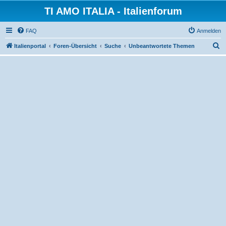
TI AMO ITALIA - Italienforum
FAQ
Anmelden
S
Italienportal
Foren-Übersicht
Suche
Unbeantwortete Themen
u
c
h
e