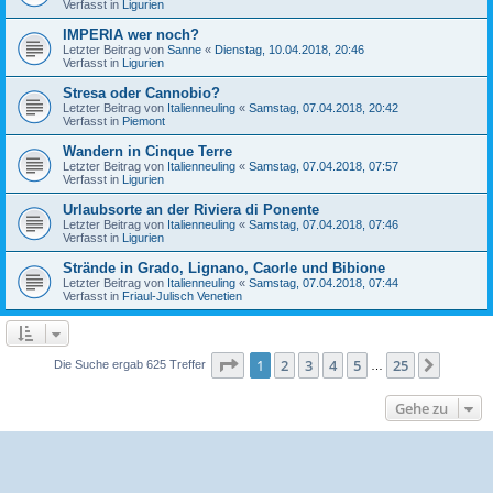
Verfasst in
Ligurien
IMPERIA wer noch?
Letzter Beitrag von
Sanne
«
Dienstag, 10.04.2018, 20:46
Verfasst in
Ligurien
Stresa oder Cannobio?
Letzter Beitrag von
Italienneuling
«
Samstag, 07.04.2018, 20:42
Verfasst in
Piemont
Wandern in Cinque Terre
Letzter Beitrag von
Italienneuling
«
Samstag, 07.04.2018, 07:57
Verfasst in
Ligurien
Urlaubsorte an der Riviera di Ponente
Letzter Beitrag von
Italienneuling
«
Samstag, 07.04.2018, 07:46
Verfasst in
Ligurien
Strände in Grado, Lignano, Caorle und Bibione
Letzter Beitrag von
Italienneuling
«
Samstag, 07.04.2018, 07:44
Verfasst in
Friaul-Julisch Venetien
Seite
1
von
25
1
2
3
4
5
25
Nächst
Die Suche ergab 625 Treffer
…
Gehe zu