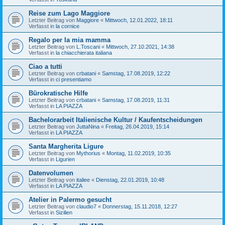
Reise zum Lago Maggiore
Letzter Beitrag von
Maggiore
«
Mittwoch, 12.01.2022, 18:11
Verfasst in
la cornice
Regalo per la mia mamma
Letzter Beitrag von
L.Toscani
«
Mittwoch, 27.10.2021, 14:38
Verfasst in
la chiacchierata italiana
Ciao a tutti
Letzter Beitrag von
crbatani
«
Samstag, 17.08.2019, 12:22
Verfasst in
ci presentiamo
Bürokratische Hilfe
Letzter Beitrag von
crbatani
«
Samstag, 17.08.2019, 11:31
Verfasst in
LA PIAZZA
Bachelorarbeit Italienische Kultur / Kaufentscheidungen
Letzter Beitrag von
JuttaNina
«
Freitag, 26.04.2019, 15:14
Verfasst in
LA PIAZZA
Santa Margherita Ligure
Letzter Beitrag von
Mythorius
«
Montag, 11.02.2019, 10:35
Verfasst in
Ligurien
Datenvolumen
Letzter Beitrag von
italiee
«
Dienstag, 22.01.2019, 10:48
Verfasst in
LA PIAZZA
Atelier in Palermo gesucht
Letzter Beitrag von
claudio7
«
Donnerstag, 15.11.2018, 12:27
Verfasst in
Sizilien