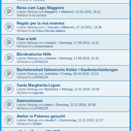
Reise zum Lago Maggiore
Letzter Beitrag von
Maggiore
«
Mittwoch, 12.01.2022, 18:11
Verfasst in
la cornice
Regalo per la mia mamma
Letzter Beitrag von
L.Toscani
«
Mittwoch, 27.10.2021, 14:38
Verfasst in
la chiacchierata italiana
Ciao a tutti
Letzter Beitrag von
crbatani
«
Samstag, 17.08.2019, 12:22
Verfasst in
ci presentiamo
Bürokratische Hilfe
Letzter Beitrag von
crbatani
«
Samstag, 17.08.2019, 11:31
Verfasst in
LA PIAZZA
Bachelorarbeit Italienische Kultur / Kaufentscheidungen
Letzter Beitrag von
JuttaNina
«
Freitag, 26.04.2019, 15:14
Verfasst in
LA PIAZZA
Santa Margherita Ligure
Letzter Beitrag von
Mythorius
«
Montag, 11.02.2019, 10:35
Verfasst in
Ligurien
Datenvolumen
Letzter Beitrag von
italiee
«
Dienstag, 22.01.2019, 10:48
Verfasst in
LA PIAZZA
Atelier in Palermo gesucht
Letzter Beitrag von
claudio7
«
Donnerstag, 15.11.2018, 12:27
Verfasst in
Sizilien