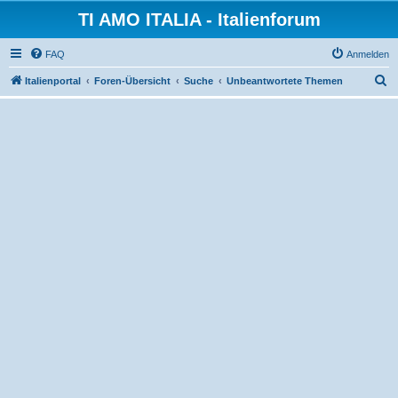
TI AMO ITALIA - Italienforum
FAQ
Anmelden
S
Italienportal
Foren-Übersicht
Suche
Unbeantwortete Themen
u
c
h
e