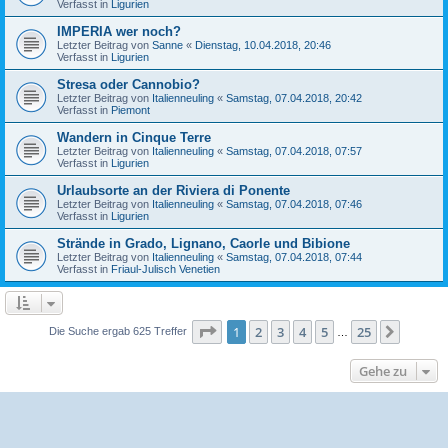
Verfasst in
Ligurien
IMPERIA wer noch?
Letzter Beitrag von
Sanne
«
Dienstag, 10.04.2018, 20:46
Verfasst in
Ligurien
Stresa oder Cannobio?
Letzter Beitrag von
Italienneuling
«
Samstag, 07.04.2018, 20:42
Verfasst in
Piemont
Wandern in Cinque Terre
Letzter Beitrag von
Italienneuling
«
Samstag, 07.04.2018, 07:57
Verfasst in
Ligurien
Urlaubsorte an der Riviera di Ponente
Letzter Beitrag von
Italienneuling
«
Samstag, 07.04.2018, 07:46
Verfasst in
Ligurien
Strände in Grado, Lignano, Caorle und Bibione
Letzter Beitrag von
Italienneuling
«
Samstag, 07.04.2018, 07:44
Verfasst in
Friaul-Julisch Venetien
Seite
1
von
25
1
2
3
4
5
25
Nächst
Die Suche ergab 625 Treffer
…
Gehe zu