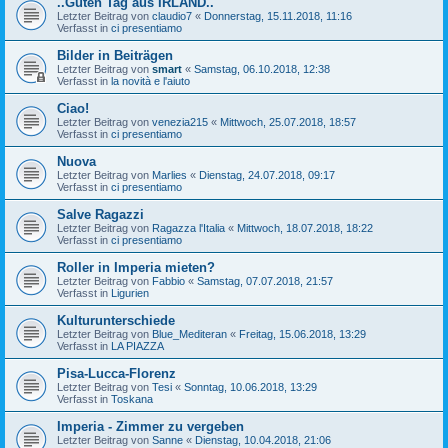
..Guten Tag aus IRLAND..
Letzter Beitrag von
claudio7
«
Donnerstag, 15.11.2018, 11:16
Verfasst in
ci presentiamo
Bilder in Beiträgen
Letzter Beitrag von
smart
«
Samstag, 06.10.2018, 12:38
Verfasst in
la novità e l'aiuto
Ciao!
Letzter Beitrag von
venezia215
«
Mittwoch, 25.07.2018, 18:57
Verfasst in
ci presentiamo
Nuova
Letzter Beitrag von
Marlies
«
Dienstag, 24.07.2018, 09:17
Verfasst in
ci presentiamo
Salve Ragazzi
Letzter Beitrag von
Ragazza l'Italia
«
Mittwoch, 18.07.2018, 18:22
Verfasst in
ci presentiamo
Roller in Imperia mieten?
Letzter Beitrag von
Fabbio
«
Samstag, 07.07.2018, 21:57
Verfasst in
Ligurien
Kulturunterschiede
Letzter Beitrag von
Blue_Mediteran
«
Freitag, 15.06.2018, 13:29
Verfasst in
LA PIAZZA
Pisa-Lucca-Florenz
Letzter Beitrag von
Tesi
«
Sonntag, 10.06.2018, 13:29
Verfasst in
Toskana
Imperia - Zimmer zu vergeben
Letzter Beitrag von
Sanne
«
Dienstag, 10.04.2018, 21:06