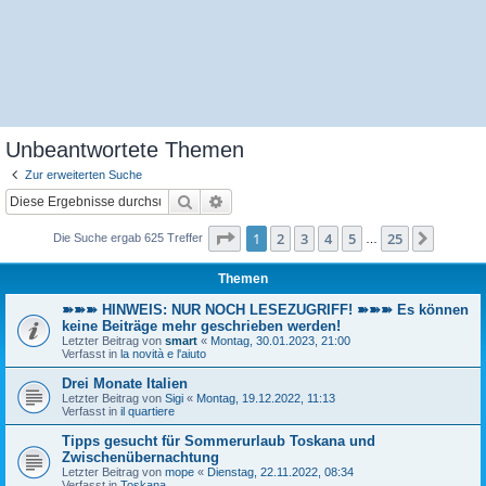
Unbeantwortete Themen
Zur erweiterten Suche
Suche
Erweiterte Suche
Seite
1
von
25
1
2
3
4
5
25
Nächst
Die Suche ergab 625 Treffer
…
Themen
➽➽➽ HINWEIS: NUR NOCH LESEZUGRIFF! ➽➽➽ Es können
keine Beiträge mehr geschrieben werden!
Letzter Beitrag von
smart
«
Montag, 30.01.2023, 21:00
Verfasst in
la novità e l'aiuto
Drei Monate Italien
Letzter Beitrag von
Sigi
«
Montag, 19.12.2022, 11:13
Verfasst in
il quartiere
Tipps gesucht für Sommerurlaub Toskana und
Zwischenübernachtung
Letzter Beitrag von
mope
«
Dienstag, 22.11.2022, 08:34
Verfasst in
Toskana