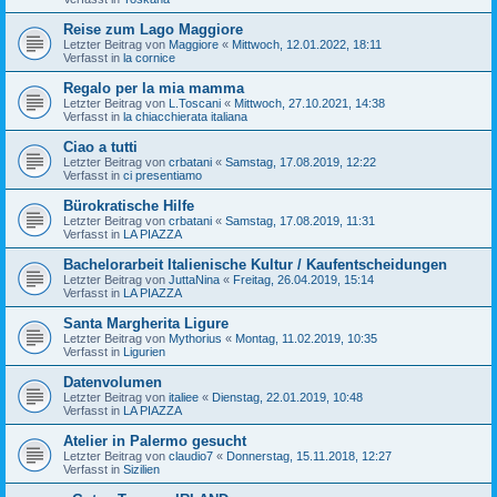
Reise zum Lago Maggiore
Letzter Beitrag von
Maggiore
«
Mittwoch, 12.01.2022, 18:11
Verfasst in
la cornice
Regalo per la mia mamma
Letzter Beitrag von
L.Toscani
«
Mittwoch, 27.10.2021, 14:38
Verfasst in
la chiacchierata italiana
Ciao a tutti
Letzter Beitrag von
crbatani
«
Samstag, 17.08.2019, 12:22
Verfasst in
ci presentiamo
Bürokratische Hilfe
Letzter Beitrag von
crbatani
«
Samstag, 17.08.2019, 11:31
Verfasst in
LA PIAZZA
Bachelorarbeit Italienische Kultur / Kaufentscheidungen
Letzter Beitrag von
JuttaNina
«
Freitag, 26.04.2019, 15:14
Verfasst in
LA PIAZZA
Santa Margherita Ligure
Letzter Beitrag von
Mythorius
«
Montag, 11.02.2019, 10:35
Verfasst in
Ligurien
Datenvolumen
Letzter Beitrag von
italiee
«
Dienstag, 22.01.2019, 10:48
Verfasst in
LA PIAZZA
Atelier in Palermo gesucht
Letzter Beitrag von
claudio7
«
Donnerstag, 15.11.2018, 12:27
Verfasst in
Sizilien