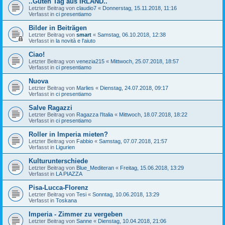
..Guten Tag aus IRLAND..
Letzter Beitrag von
claudio7
«
Donnerstag, 15.11.2018, 11:16
Verfasst in
ci presentiamo
Bilder in Beiträgen
Letzter Beitrag von
smart
«
Samstag, 06.10.2018, 12:38
Verfasst in
la novità e l'aiuto
Ciao!
Letzter Beitrag von
venezia215
«
Mittwoch, 25.07.2018, 18:57
Verfasst in
ci presentiamo
Nuova
Letzter Beitrag von
Marlies
«
Dienstag, 24.07.2018, 09:17
Verfasst in
ci presentiamo
Salve Ragazzi
Letzter Beitrag von
Ragazza l'Italia
«
Mittwoch, 18.07.2018, 18:22
Verfasst in
ci presentiamo
Roller in Imperia mieten?
Letzter Beitrag von
Fabbio
«
Samstag, 07.07.2018, 21:57
Verfasst in
Ligurien
Kulturunterschiede
Letzter Beitrag von
Blue_Mediteran
«
Freitag, 15.06.2018, 13:29
Verfasst in
LA PIAZZA
Pisa-Lucca-Florenz
Letzter Beitrag von
Tesi
«
Sonntag, 10.06.2018, 13:29
Verfasst in
Toskana
Imperia - Zimmer zu vergeben
Letzter Beitrag von
Sanne
«
Dienstag, 10.04.2018, 21:06