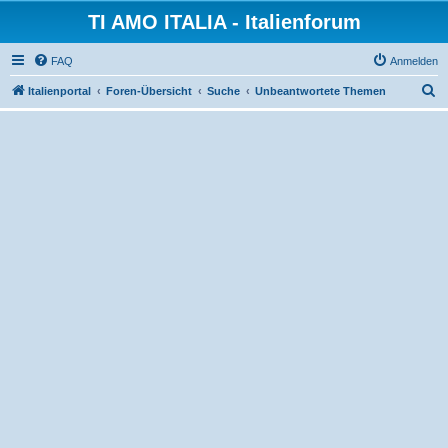
TI AMO ITALIA - Italienforum
FAQ
Anmelden
S
Italienportal
Foren-Übersicht
Suche
Unbeantwortete Themen
u
c
h
e