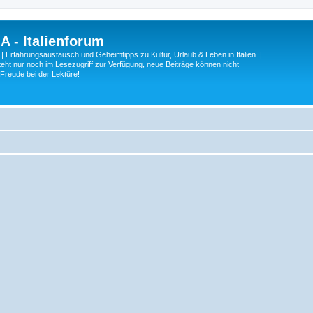
A - Italienforum
 | Erfahrungsaustausch und Geheimtipps zu Kultur, Urlaub & Leben in Italien. |
eht nur noch im Lesezugriff zur Verfügung, neue Beiträge können nicht
 Freude bei der Lektüre!