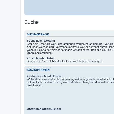
Suche
SUCHANFRAGE
Suche nach Wörtern:
Setze ein
+
vor ein Wort, das gefunden werden muss und ein
-
vor ein 
gefunden werden darf. Verwende mehrere Wörter getrennt durch
|
inne
wenn nur eines der Wörter gefunden werden muss. Benutze ein * als Pla
Übereinstimmungen.
Zu suchender Autor:
Benutze ein * als Platzhalter für teilweise Übereinstimmungen.
SUCHOPTIONEN
Zu durchsuchende Foren:
Wähle das Forum oder die Foren aus, in denen gesucht werden soll. 
automatisch mit durchsucht, sofern du die Option „Unterforen durchsu
deaktivierst.
Unterforen durchsuchen: