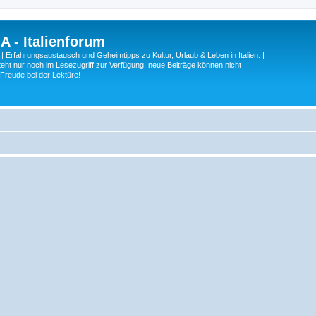
A - Italienforum
 | Erfahrungsaustausch und Geheimtipps zu Kultur, Urlaub & Leben in Italien. |
eht nur noch im Lesezugriff zur Verfügung, neue Beiträge können nicht
 Freude bei der Lektüre!