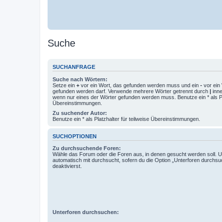
Suche
SUCHANFRAGE
Suche nach Wörtern:
Setze ein
+
vor ein Wort, das gefunden werden muss und ein
-
vor ein 
gefunden werden darf. Verwende mehrere Wörter getrennt durch
|
inne
wenn nur eines der Wörter gefunden werden muss. Benutze ein * als Pla
Übereinstimmungen.
Zu suchender Autor:
Benutze ein * als Platzhalter für teilweise Übereinstimmungen.
SUCHOPTIONEN
Zu durchsuchende Foren:
Wähle das Forum oder die Foren aus, in denen gesucht werden soll. 
automatisch mit durchsucht, sofern du die Option „Unterforen durchsu
deaktivierst.
Unterforen durchsuchen: