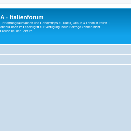
A - Italienforum
 | Erfahrungsaustausch und Geheimtipps zu Kultur, Urlaub & Leben in Italien. |
eht nur noch im Lesezugriff zur Verfügung, neue Beiträge können nicht
 Freude bei der Lektüre!