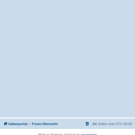
Italienportal
Foren-Übersicht
Alle Zeiten sind
UTC+02:00
Made in Germany and Italy by
smartissimo