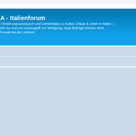
A - Italienforum
 | Erfahrungsaustausch und Geheimtipps zu Kultur, Urlaub & Leben in Italien. |
eht nur noch im Lesezugriff zur Verfügung, neue Beiträge können nicht
 Freude bei der Lektüre!